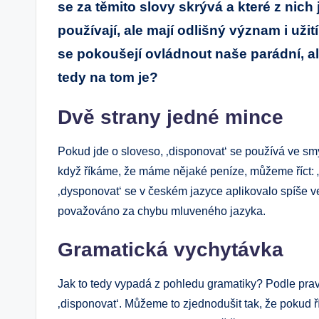
se za těmito slovy skrývá a které z nich
používají, ale mají odlišný význam i užit
se pokoušejí ovládnout naše parádní, a
tedy na tom je?
Dvě strany jedné mince
Pokud jde o sloveso, ‚disponovat‘ se používá ve s
když říkáme, že máme nějaké peníze, můžeme říct: „
‚dysponovat‘ se v českém jazyce aplikovalo spíše ve
považováno za chybu mluveného jazyka.
Gramatická vychytávka
Jak to tedy vypadá z pohledu gramatiky? Podle pra
‚disponovat‘. Můžeme to zjednodušit tak, že pokud ř