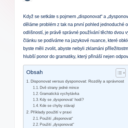
by
.
Když se setkáte s pojmem „disponovat“ a „dysponovat“
c
děláme problém z tak na první pohled jednoduché o
z
odlišností, je právě správné používání těchto dvou 
článku se podíváme na jazykové nuance, které obklo
byste měli zvolit, abyste nebyli zklamáni příležitost
hlubší ponor do gramatiky, který přináší nejen odpo
Obsah
Disponovat versus dysponovat: Rozdíly a správnost
Dvě strany jedné mince
Gramatická vychytávka
Kdy se ‚dysponovat‘ hodí?
Kde se chyby stávají
Příklady použití v praxi
Použití „disponovat“
Použití „dysponovat“