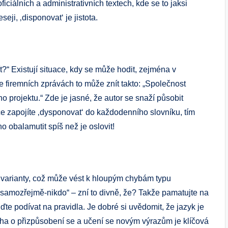
iciálních a administrativních textech, kde se to jaksi
seji, ‚disponovat‘ je jistota.
?“ Existují situace, kdy se může hodit, zejména v
e firemních zprávách to může znít takto: „Společnost
 projektu.“ Zde je jasné, že autor se snaží působit
e zapojíte ‚dysponovat‘ do každodenního slovníku, tím
o obalamutit spíš než je oslovit!
ní varianty, což může vést k hloupým chybám typu
-samozřejmě-nikdo“ – zní to divně, že? Takže pamatujte na
ďte podívat na pravidla. Je dobré si uvědomit, že jazyk je
naha o přizpůsobení se a učení se novým výrazům je klíčová