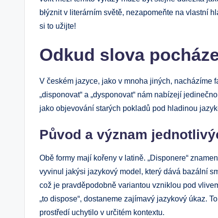
błýznit v literárním světě, nezapomeňte na vlastní hl
si to užijte!
Odkud slova pocházejí
V českém jazyce, jako v mnoha jiných, nacházíme fas
„disponovat“ a „dysponovat“ nám nabízejí jedinečnou
jako objevování starých pokladů pod hladinou jazy
Původ a význam jednotlivý
Obě formy mají kořeny v latině. „Disponere“ znamená
vyvinul jakýsi jazykový model, který dává bazální
což je pravděpodobně variantou vzniklou pod vlivem 
„to dispose“, dostaneme zajímavý jazykový úkaz. Toh
prostředí uchytilo v určitém kontextu.