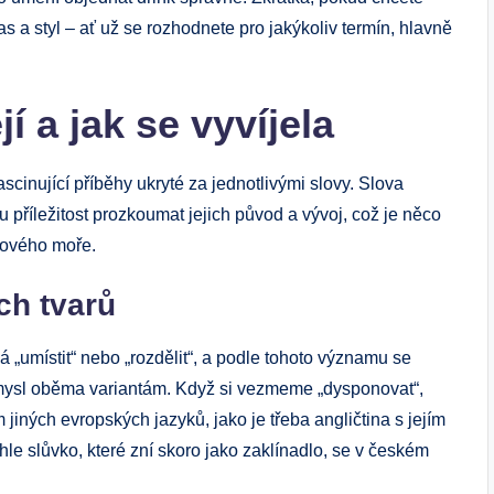
as a styl – ať už se rozhodnete pro jakýkoliv termín, hlavně
 a jak se vyvíjela
cinující příběhy ukryté za jednotlivými slovy. Slova
 příležitost prozkoumat jejich původ a vývoj, což je něco
kového moře.
ch tvarů
 „umístit“ nebo „rozdělit“, a podle tohoto významu se
 smysl oběma variantám. Když si vezmeme „dysponovat“,
jiných evropských jazyků, jako je třeba angličtina s jejím
le slůvko, které zní skoro jako zaklínadlo, se v českém