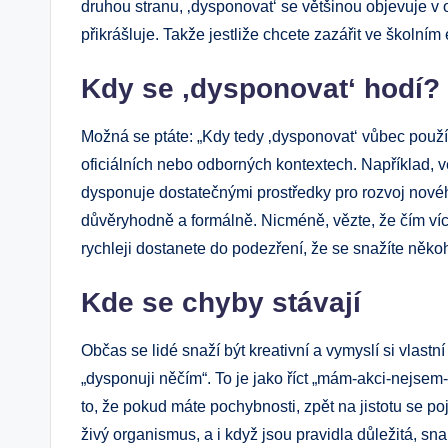
druhou stranu, ‚dysponovat‘ se většinou objevuje v of
přikrášluje. Takže jestliže chcete zazářit ve školním e
Kdy se ‚dysponovat‘ hodí?
Možná se ptáte: „Kdy tedy ‚dysponovat‘ vůbec použít
oficiálních nebo odborných kontextech. Například, v
dysponuje dostatečnými prostředky pro rozvoj nového
důvěryhodně a formálně. Nicméně, vězte, že čím víc
rychleji dostanete do podezření, že se snažíte někoh
Kde se chyby stávají
Občas se lidé snaží být kreativní a vymyslí si vlast
„dysponuji něčím“. To je jako říct „mám-akci-nejsem
to, že pokud máte pochybnosti, zpět na jistotu se poj
živý organismus, a i když jsou pravidla důležitá, s