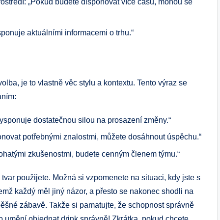
ostředí: „Pokud budete disponovat více času, mohou se
ponuje aktuálními informacemi o trhu.“
olba, je to vlastně věc stylu a kontextu. Tento výraz se
áním:
ysponuje dostatečnou silou na prosazení změny.“
novat potřebnými znalostmi, můžete dosáhnout úspěchu.“
bohatými zkušenostmi, budete cenným členem týmu.“
 tvar použijete. Možná si vzpomenete na situaci, kdy jste s
ičemž každý měl jiný názor, a přesto se nakonec shodli na
pěšné zábavě. Takže si pamatujte, že schopnost správně
ako umění objednat drink správně! Zkrátka, pokud chcete