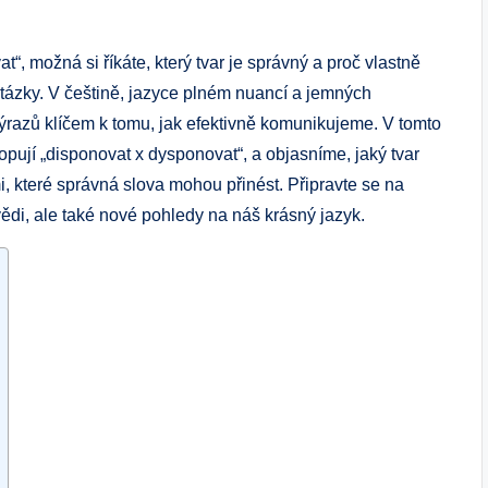
, možná si říkáte, který tvar je správný a proč vlastně
tázky. V češtině, jazyce plném nuancí a jemných
výrazů klíčem k tomu, jak efektivně komunikujeme. V tomto
pují „disponovat x dysponovat“, a objasníme, jaký tvar
mi, které správná slova mohou přinést. Připravte se na
vědi, ale také nové pohledy na náš krásný jazyk.