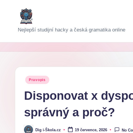
Skip
to
D
Nejlepší studijní hacky a česká gramatika online
content
i
g
i-
Š
Posted
Pravopis
in
k
Disponovat x dyspon
o
správný a proč?
l
a
Dig i-Škola.cz
19 července, 2026
No C
Posted