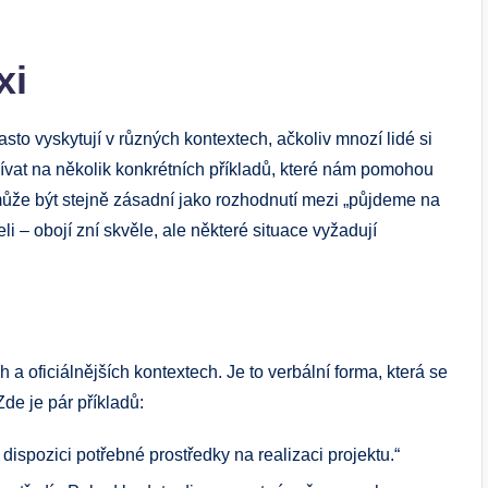
xi
sto vyskytují v různých kontextech, ačkoliv mnozí lidé si
odívat na několik konkrétních příkladů, které nám pomohou
í může být stejně zásadní jako rozhodnutí mezi „půjdeme na
i – obojí zní skvěle, ale některé situace vyžadují
 a oficiálnějších kontextech. Je to verbální forma, která se
Zde je pár příkladů:
dispozici potřebné prostředky na realizaci projektu.“