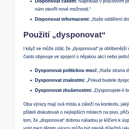
Disponovat časem:
Například v pracovním pr
nám otevřít nové možnosti.“
Disponovat informacemi:
„Naše oddělení dis
Použití „dysponovat“
I když se může zdát, že „dysponovat“ je oblíbenější v
často objevuje ve spojení s nějakou akcí nebo jedn
Dysponovat politickou mocí:
„Naše strana d
Dysponovat znalostmi:
„Pokud budete dyspo
Dysponovat zkušenostmi:
„Dysponujete-li 
Oba výrazy mají svá místa a záleží na kontextu, jaký
přáteli diskutovali o nejlepších místech na pivo, př
tom, že „disponovat“ dobrou náladou je klíčem k ús
volit mezi těmito výrazy může být stejně důležitá j