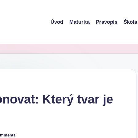
Úvod
Maturita
Pravopis
Škola
ovat: Který tvar je
omments