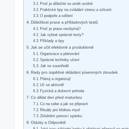
Proč je důležité se umět uvolnit
Praktické tipy na zvládání stresu a úzkosti
O podpoře a sdílení
Důležitost praxe a příkladových testů
Proč je praxe nezbytná?
Jak vybrat správné testy?
Příklady a tipy
Jak se učit efektivně a produktivně
Organizace a plánování
Správné techniky učení
Jak se soustředit
Rady pro úspěšné skládání písemných zkoušek
Plánuj a organizuj!
Uč se aktivně!
Fyzická a duševní pohoda
Co dělat den před maturitou
Co na sebe a jak se připravit
Rituály pro klidnou mysl
Zklidnění pomocí spánku
Otázky a Odpovědi
Jaké jsou základní kroky k efektivní přípravě na matu