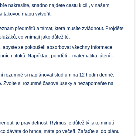
bře nakreslíte, snadno najdete cestu k cíli, v našem
si takovou mapu vytvořit:
seznam předmětů a témat, která musíte zvládnout. Projděte
lužáků, co vnímají jako důležité.
, abyste se pokoušeli absorbovat všechny informace
denních bloků. Například: pondělí – matematika, úterý –
ení rozumné si naplánovat studium na 12 hodin denně,
te. Zvolte si rozumné časové úseky a nezapomeňte na
nout, je pravidelnost. Rytmus je důležitý jako minutí
 co dáváte do hrnce, máte po večeři. Zařaďte si do plánu