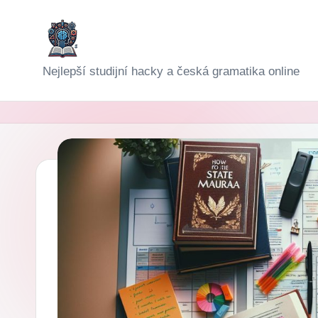
Skip
to
D
Nejlepší studijní hacky a česká gramatika online
content
i
g
i-
Š
k
o
l
a