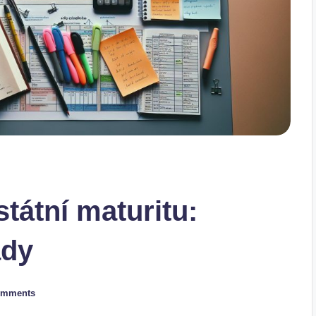
státní maturitu:
ady
omments