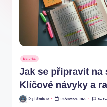
.
c
z
Posted
Maturita
in
Jak se připravit na 
Klíčové návyky a r
Dig i-Škola.cz
19 července, 2026
No C
Posted
by