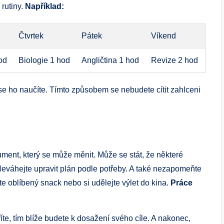
 rutiny.
Například:
Čtvrtek
Pátek
Víkend
hod
Biologie 1 hod
Angličtina 1 hod
Revize 2 hod
se ho naučíte. Tímto způsobem se nebudete cítit zahlceni
ument, který se může měnit. Může se stát, že některé
Neváhejte upravit plán podle potřeby. A také nezapomeňte
e oblíbený snack nebo si udělejte výlet do kina.
Práce
oříte, tím blíže budete k dosažení svého cíle. A nakonec,