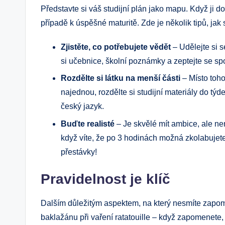
Představte si váš studijní plán jako mapu. Když ji do
případě k úspěšné maturitě. Zde je několik tipů, jak 
Zjistěte, co potřebujete vědět
– Udělejte si 
si učebnice, školní poznámky a zeptejte se spo
Rozdělte si látku na menší části
– Místo toho
najednou, rozdělte si studijní materiály do tý
český jazyk.
Buďte realisté
– Je skvělé mít ambice, ale n
když víte, že po 3 hodinách možná zkolabuje
přestávky!
Pravidelnost je klíč
Dalším důležitým aspektem, na který nesmíte zapome
baklažánu při vaření ratatouille – když zapomenete,