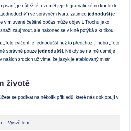
o psaní, je důležité rozumět jejich gramatickému kontextu. ⁤
 „jednoduchý“) ve správném tvaru, zatímco‍
jednoduší
je
se ⁣v mluvené češtině ​občas může objevit. Trochu ​jako
 ⁢snaží zaujmout, ​ale nakonec se v kině potýká s kritikou.
„Toto ⁤cvičení je jednodušší než ⁢to předchozí,“ nebo „Toto
načně správné pouze
jednodušší
. Někdy se na mě usměje
v našich srdcích už víme, že jazyk je etablovaný⁢ mistr, ​
m životě
ůžete se podívat⁣ na několik ⁣příkladů, které nás⁣ obklopují v​
a
Vysvětlení