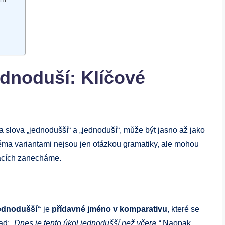
noduší: ​Klíčové ​
a slova „jednodušší“⁤ a „jednoduší“, může⁤ být jasno až⁤ jako
věma variantami nejsou‌ jen otázkou gramatiky, ale mohou
rzacích zanecháme.
ednodušší“
je
přídavné​ jméno v komparativu
,​ které se
lad:
„Dnes je tento‌ úkol jednodušší než ‍včera.“
Naopak, ​