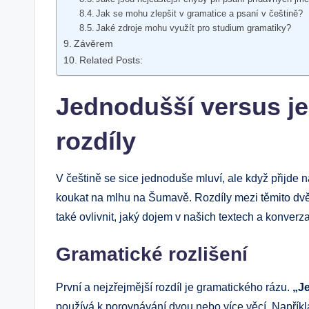
Jak se‍ mohu zlepšit v gramatice a psaní v češtině?
Jaké zdroje mohu využít⁤ pro studium gramatiky?
Závěrem
Related Posts:
Jednodušší versus jed
rozdíly
V češtině se sice jednoduše mluví, ale když​ přijde n
koukat na ⁤mlhu⁤ na Šumavě. Rozdíly ⁣mezi těmito d
‌také ovlivnit, jaký dojem v ‍našich textech a konve
Gramatické rozlišení
První a nejzřejmější rozdíl je gramatického rázu.
„J
používá k porovnávání dvou ​nebo více věcí. Napřík