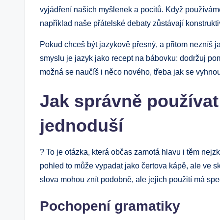
‌vyjádření našich myšlenek a pocitů. Když používá
například naše přátelské ‍debaty zůstávají konstrukti
Pokud chceš být jazykově přesný, a přitom nezníš jako
smyslu‍ je jazyk jako recept na bábovku: dodržuj pomě
možná se naučíš i něco nového, třeba jak se vyhno
Jak ⁤správně používat
jednoduší
? To ⁢je ‌otázka, která občas zamotá ​hlavu i těm n
pohled⁢ to může vypadat jako čertova kápě, ale‍ ve s
slova ⁣mohou⁣ znít podobně, ale jejich použití má spec
Pochopení gramatiky