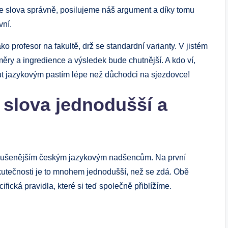
me slova správně, posilujeme náš argument a díky tomu
vní.
 profesor na fakultě, drž se standardní ⁢varianty. V jistém
ry ⁤a ingredience‌ a výsledek bude chutnější. A kdo ví,‌
ut jazykovým pastím lépe než důchodci na sjezdovce!
 slova jednodušší a
ejzkušenějším‌ českým jazykovým nadšencům.​ Na první
kutečnosti je to mnohem jednodušší, než ⁤se⁤ zdá. Obě
ifická pravidla, které si teď ⁣společně přiblížíme.