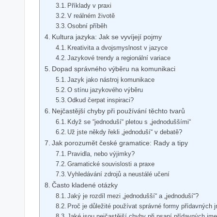
Příklady v praxi
V ⁢reálném ⁣životě
Osobní příběh
Kultura jazyka: Jak se vyvíjejí pojmy
Kreativita a dvojsmyslnost v jazyce
Jazykové trendy a regionální variace
Dopad správného⁢ výběru ⁢na komunikaci
Jazyk jako nástroj⁢ komunikace
O stínu⁣ jazykového výběru
Odkud čerpat inspiraci?
Nejčastější chyby při používání těchto ⁢tvarů
Když⁣ se ⁤“jednoduší“ ​pletou s „jednoduššími“
Už‌ jste někdy řekli „jednoduší“ v debatě?
Jak porozumět české gramatice: Rady a tipy
Pravidla, nebo výjimky?
Gramatické souvislosti ​a praxe
Vyhledávání zdrojů a neustálé učení
Často kladené otázky
Jaký je rozdíl mezi „jednodušší“ a „jednoduší“?
Proč je důležité‍ používat správné‍ formy ⁤přídavných
Jaké jsou nejčastější chyby ​při psaní přídavných jm