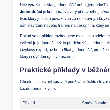
Než vyrazíte‌ hledat „jednodušší“ nebo ⁣„jednoduší“ d
Jednodušší
je komparativ (tvary přídavného jména​
tvar, který ‌je často považován za nesprávný, i když 
náhlé​ svržení nového traileru na český film, který se
Pokud se například ​rozhodujete mezi tímto sdělením: 
‌cvičení je jednoduší než to předchozí,“⁢ je⁣ jednoz
jazykový expert, až budu říkat „jednoduší“, protože i ​
který si uvědomuje své pravidla.
Praktické příklady v‍ běžné
Chcete-li si ​osvojit správné používání ⁢těchto ‌slov, m
každodenním ‍životě.
Příklad
Správná variant