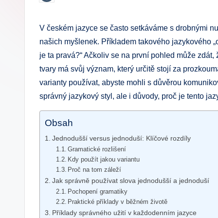
by
.
V českém ⁤jazyce se ⁣často setkáváme s ⁣drobnými nu
c
našich‌ myšlenek.⁣ Příkladem takového ​jazykového „o
z
je ta pravá?“ Ačkoliv se na první pohled může⁢ zdát, 
tvary má svůj význam,⁣ který určitě stojí⁢ za prozkoumá
varianty používat, abyste‌ mohli s důvěrou komunikova
správný jazykový styl, ale i důvody, proč ⁢je tento jaz
Obsah
Jednodušší versus jednoduší: ​Klíčové ​rozdíly
Gramatické rozlišení
Kdy použít jakou variantu
Proč na⁢ tom záleží
Jak ⁤správně používat slova jednodušší a jednoduší
Pochopení gramatiky
Praktické příklady v‍ běžném životě
Příklady​ správného užití v každodenním jazyce