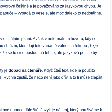
 hovorové češtině a je ​považováno‌ za jazykovou chybu. ⁣Je
olí papuče – vypadá to vesele, ale moc daleko ⁤to nedotáhne.
v oficiálním psaní.⁤ Avšak v neformálním hovoru, kdy se
 blázni, kteří ​dají‌ této variantě volnost a řeknou
„To je
 že se to sice ⁢poslouchá lehce, ‌ale jazyková policie by
ty je
dopad na čtenáře
.⁣ Když čteš text, kde je použito
‍ Rychle zjistíš, že něco není jako⁤ dřív, a to ti může zlepšit
 takové nuance důležité. Jazyk je nástroj, který používáme k