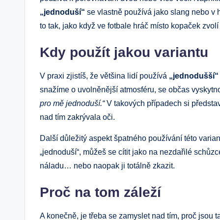
„jednoduší“
se ‌vlastně⁢ používá jako ⁢slang nebo v⁢
to⁤ tak, jako ‍když ve fotbale hráč⁢ místo kopaček zv
Kdy použít jakou variantu
V praxi zjistíš, že většina lidí používá
„jednodušší“
snažíme o uvolněnější atmosféru, se občas​ vyskytnou i
⁣pro mě jednoduší.“
V takových případech⁤ si představ,
nad tím zakrývala oči.
Další ​důležitý aspekt špatného používání této varian
„jednoduší“, můžeš se cítit jako na nezdařilé ⁢schůzce.
náladu… nebo naopak ji totálně ​zkazit.
Proč na⁢ tom záleží
A konečně, ‍je třeba‌ se zamyslet​ nad tím, proč jsou