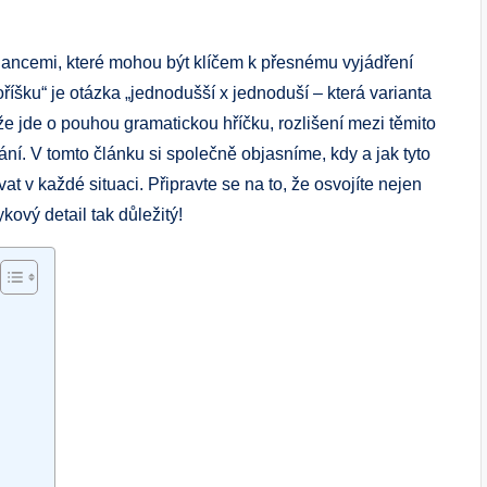
ancemi,⁣ které mohou být⁢ klíčem k přesnému vyjádření
říšku“ je otázka „jednodušší x jednoduší – která varianta
⁤že jde o pouhou‍ gramatickou hříčku, rozlišení mezi​ těmito
ní.‌ V tomto článku⁤ si společně objasníme, ‌kdy a‍ jak⁤ tyto
t ⁤v každé situaci. Připravte se na to, že osvojíte nejen
ykový detail tak důležitý!