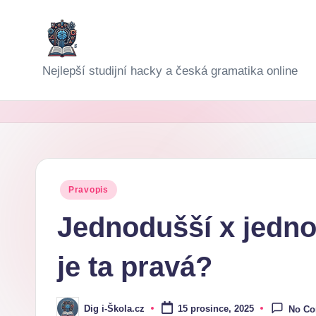
Skip
to
D
Nejlepší studijní hacky a česká gramatika online
content
i
g
i-
Š
Posted
Pravopis
in
k
Jednodušší x jedno
o
je ta pravá?
l
a
Dig i-Škola.cz
15 prosince, 2025
No C
Posted