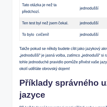
Tato otázka je
než ta
jednodušší
předchozí.
Ten test byl
než ‌jsem čekal.
jednodušší
To ⁣bylo ‌
cvičení!
jednodušší
Takže pokud se někdy budete cítit ‍jako⁢ jazykový akro
„jednodušší“ je jasná volba, zatímco „jednoduší“ si⁤ 
tohle jednoduché pravidlo⁣ pomůže přivést vaše jazy
‍okolí uděláte ‍obrovský dojem!
Příklady​ správného 
jazyce