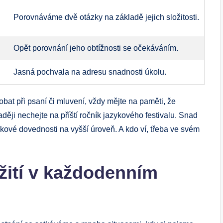
Porovnáváme ⁢dvě otázky ‍na základě jejich složitosti.
Opět porovnání jeho ‌obtížnosti ‌se ‍očekáváním.
Jasná pochvala na⁢ adresu ‌snadnosti úkolu.
bat při psaní⁣ či mluvení, ⁢vždy mějte na paměti, že
raději nechejte na příští ročník jazykového festivalu. Snad
kové dovednosti na vyšší úroveň. A kdo ví, třeba ve svém
užití v každodenním