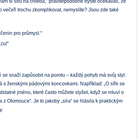
ám si síru na chleba,“ pravděpodobně byste očekávali, že
 večeři trochu zkomplikovat, nemyslíte? Jsou zde také
učenin pro průmysl.“
zzu!“
rý se snaží zapůsobit na porotu – každý pohyb má svůj styl.
vá s ženskými pádovými koncovkami. Například: „O síře se
odstatné jméno, které často můžete slyšet, když se mluví o
a z Olomouce“. Je to jakoby „síra“ se hlásila k praktickým
y.