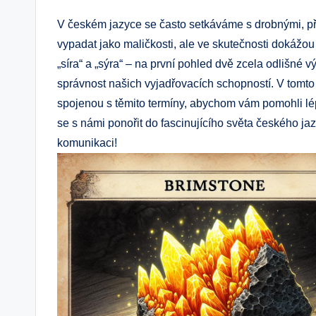
V českém jazyce se často setkáváme s drobnými, p
vypadat jako maličkosti, ale ve skutečnosti dokážo
„síra“ a „sýra“ – na první pohled dvě zcela odlišné 
správnost našich vyjadřovacích schopností. V tomto
spojenou s těmito termíny, abychom vám pomohli lép
se s námi ponořit do fascinujícího světa českého ja
komunikaci!