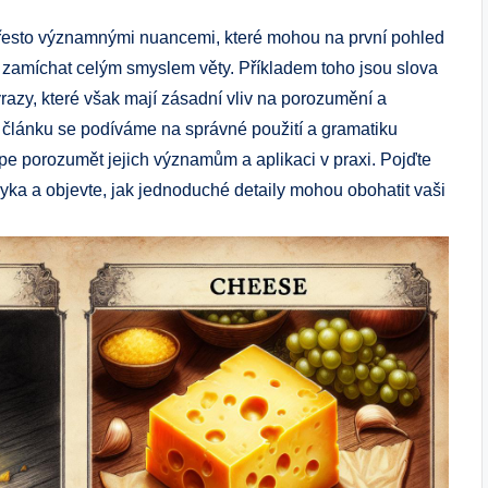
řesto významnými nuancemi, které mohou na první pohled
u zamíchat celým smyslem věty. Příkladem toho jsou slova
výrazy, které však mají zásadní vliv na porozumění a
 článku se podíváme na správné použití a gramatiku
e porozumět jejich významům a aplikaci v praxi. Pojďte
zyka a objevte, jak jednoduché detaily mohou obohatit vaši