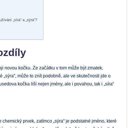
ívání „síra“ a „sýra“?
ozdíly
oji novou kočku. Ze začátku v tom může být zmatek,
é „sýra“, může to znít podobně, ale ve skutečnosti jde o
sedova kočka liší nejen jmény, ale i povahou, tak i „síra“
 je chemický prvek, zatímco „sýra“ je podstatné jméno, které