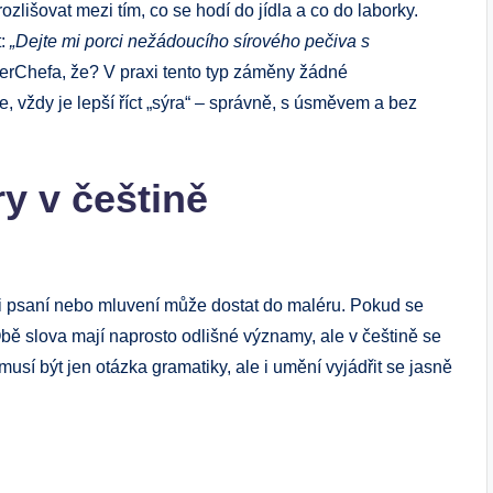
zlišovat mezi tím, co se hodí do jídla a co do laborky.
t:
„Dejte mi porci nežádoucího sírového pečiva s
erChefa, že? V praxi tento typ záměny žádné
 vždy je lepší říct „sýra“ – správně, s úsměvem a bez
y v češtině
ři psaní nebo mluvení může dostat do maléru. Pokud se
 Obě slova mají naprosto odlišné významy, ale v češtině se
sí být jen otázka gramatiky, ale i umění vyjádřit se jasně