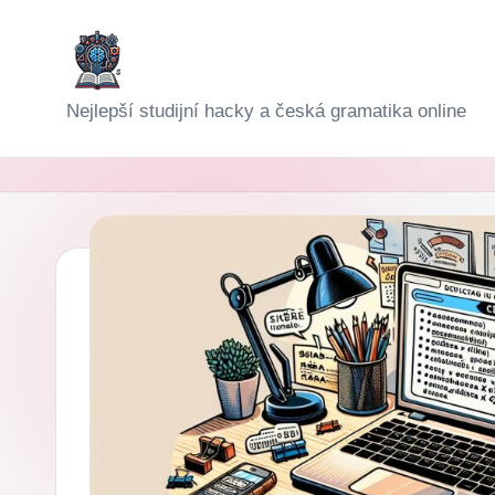
Skip
to
D
Nejlepší studijní hacky a česká gramatika online
content
i
g
i-
Š
k
o
l
a