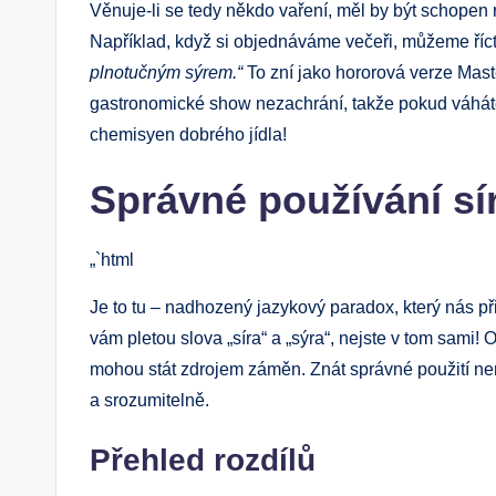
Věnuje-li se tedy někdo vaření, měl by být schopen ro
Například, když si objednáváme večeři, můžeme říc
plnotučným sýrem.“
To zní jako hororová verze Mast
gastronomické show nezachrání, takže pokud váháte,
chemisyen dobrého jídla!
Správné používání sír
„`html
Je to tu – nadhozený jazykový paradox, který nás p
vám pletou slova „síra“ a „sýra“, nejste v tom sami!
mohou stát zdrojem záměn. Znát správné použití nemu
a srozumitelně.
Přehled rozdílů