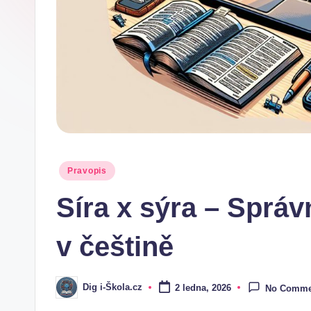
.
c
z
Posted
Pravopis
in
Síra x sýra – Správ
v češtině
Dig i-Škola.cz
2 ledna, 2026
No Comme
Posted
by