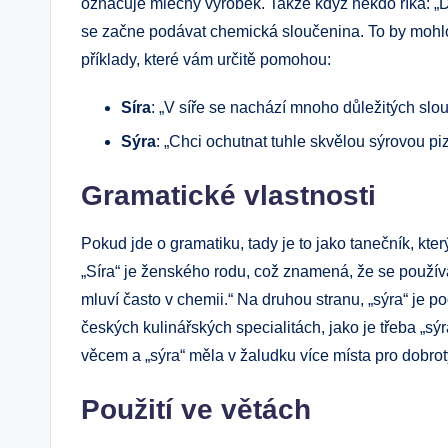
označuje mléčný výrobek. Takže když někdo říká: „D
se začne podávat chemická sloučenina. To by mohlo
příklady, které vám určitě pomohou:
Síra
: „V síře se nachází mnoho důležitých slo
Sýra
: „Chci ochutnat tuhle skvělou sýrovou pi
Gramatické vlastnosti
Pokud jde o gramatiku, tady je to jako tanečník, kte
„Síra“ je ženského rodu, což znamená, že se použí
mluví často v chemii.“ Na druhou stranu, „sýra“ je p
českých kulinářských specialitách, jako je třeba „sýr
věcem a „sýra“ měla v žaludku více místa pro dobrot
Použití ve větách