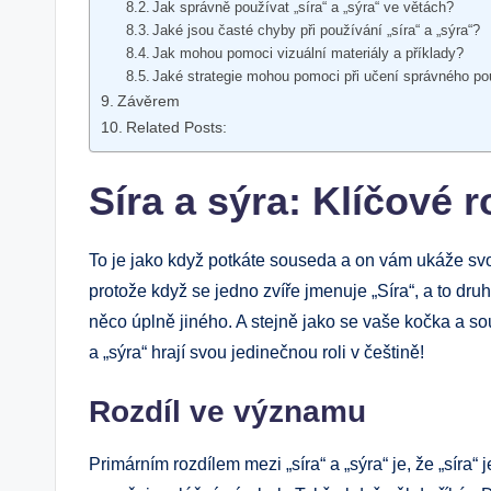
Jak správně používat „síra“ a „sýra“ ve větách?
Jaké jsou časté chyby při používání „síra“ a „sýra“?
Jak mohou pomoci vizuální materiály a příklady?
Jaké strategie mohou pomoci při učení správného použ
Závěrem
Related Posts:
Síra a sýra: Klíčové r
To je jako když potkáte souseda a on vám ukáže sv
protože když se jedno zvíře jmenuje „Síra“, a to druh
něco úplně jiného. A stejně jako se vaše kočka a sou
a „sýra“ hrají svou jedinečnou roli v češtině!
Rozdíl ve významu
Primárním rozdílem mezi „síra“ a „sýra“ je, že „síra“