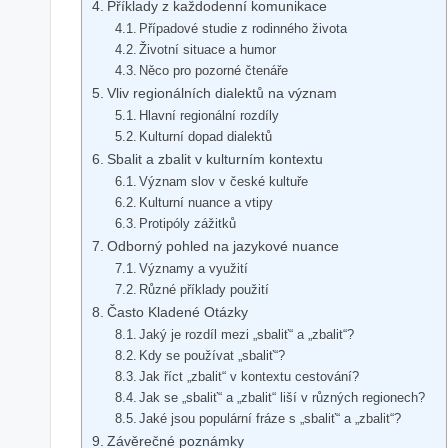
Příklady z každodenní komunikace
Případové studie z rodinného života
Životní ⁢situace a humor
Něco pro​ pozorné‍ čtenáře
Vliv regionálních dialektů na význam
Hlavní regionální rozdíly
Kulturní dopad dialektů
Sbalit ⁣a⁣ zbalit v kulturním kontextu
Význam slov​ v české kultuře
Kulturní nuance a vtipy
Protipóly ⁣zážitků
Odborný pohled⁣ na ‍jazykové nuance
Významy a využití
Různé příklady použití
Často Kladené Otázky
Jaký je rozdíl mezi „sbaliť“ a „zbalit“?
Kdy se‍ používat „sbaliť“?
Jak říct „zbalit“ v kontextu cestování?
Jak‍ se „sbaliť“ a „zbalit“ liší⁢ v různých regionech?
Jaké jsou populární fráze‌ s ‍„sbaliť“ a „zbalit“?
Závěrečné poznámky