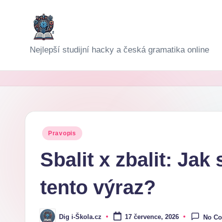
Skip
to
D
Nejlepší studijní hacky a česká gramatika online
content
i
g
i-
Š
Posted
Pravopis
in
k
Sbalit x zbalit: Jak
o
tento výraz?
l
a
Dig i-Škola.cz
17 července, 2026
No C
Posted