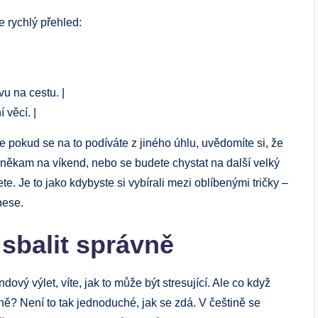
e rychlý přehled:
vu na cestu. |
 věcí. |
e pokud‍ se na to podíváte z jiného úhlu, uvědomíte si, že
te někam na víkend, nebo se budete chystat na další velký
te. ‍Je to jako kdybyste si vybírali mezi oblíbenými tričky –
nese.
 sbalit správně
ový​ výlet, víte, jak ‍to může ‌být stresující. Ale co když
vně?⁣ Není to tak jednoduché, jak se zdá. V češtině se