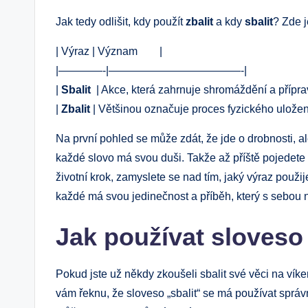
Jak tedy ⁢odlišit, kdy⁢ použít
zbalit
a kdy
sbalit
? Zde j
| Výraz | Význam ‌ ⁤ ‍ ⁣ ​ ⁢ ⁣ |
|————-|————————————-|
|
Sbalit
⁣ | Akce, která zahrnuje ⁤shromáždění a​ přípra
|
Zbalit
|⁤ Většinou označuje proces fyzického ‍uložení
Na první pohled se může zdát, že jde ‌o drobnosti, al
každé ⁤slovo má svou​ duši.⁣ Takže až ⁤příště pojede
životní krok, zamyslete se ‌nad tím, jaký výraz použije
každé má svou jedinečnost a příběh, který s sebou 
Jak používat​ sloveso
Pokud jste už někdy zkoušeli sbalit své⁤ věci​ na víkend
vám řeknu,⁣ že ‌sloveso‌ „sbalit“ se má používat sprá