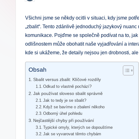
by
.
Všichni jsme se ⁢někdy ocitli v⁣ situaci, kdy jsme pot
c
„zbalit“. Tento zdánlivě jednoduchý jazykový nuan
z
komunikace. Pojďme se společně podívat na to,‌ jak 
odlišnostem může obohatit naše vyjadřování a interakc
kde si ukážeme, že detaily nejsou jen​ drobnosti, ale 
Obsah
Sbalit versus zbalit: Klíčové rozdíly
Odkud to vlastně pochází?
Jak používat​ sloveso sbalit správně
Jak to tedy je⁣ se ⁤sbalit?
Když se bavíme o zbalení někoho
Odborný úhel ‍pohledu
Nejčastější chyby při používání
Typické omyly, kterých se dopouštíme
Jak se vyvarovat těmto chybám