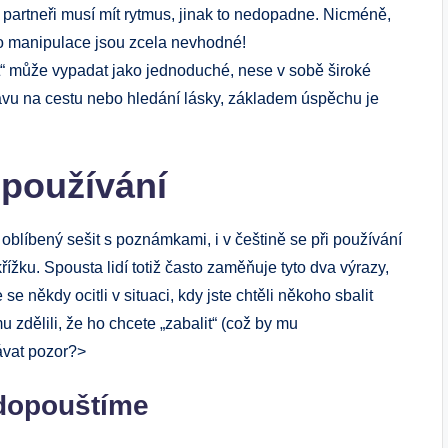
 partneři musí ⁣mít ⁣rytmus, jinak ⁣to nedopadne. Nicméně,
o manipulace jsou zcela nevhodné!
lit“ může vypadat jako ‍jednoduché, nese v sobě široké
u na ‌cestu nebo ‌hledání lásky, základem úspěchu je
 používání
oblíbený sešit s poznámkami, i v češtině se při používání
řížku. Spousta lidí ​totiž často‌ zaměňuje tyto dva výrazy,
někdy ocitli⁢ v situaci, kdy ⁣jste chtěli někoho sbalit
 mu zdělili, že‍ ho chcete „zabalit“ (což by mu
vat ⁢pozor?>
 dopouštíme