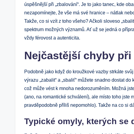
úspěšnější při „zbalování“.‌ Je to jako tanec, kde oba
nezapomínejte, že vše má své hranice – nátlak neb
Takže, co⁤ si vzít z toho všeho?​ Ačkoli sloveso „sba
spektrum možných významů. Ať už se jedná o příprav
vždy⁣ férovost a ⁣autenticita.
Nejčastější chyby při
Podobně jako když do kroužkové vazby strkáte svůj ​
výrazu „zabalit“ a „sbaliť“ můžete snadno‌ dostat do⁣ k
což může⁢ vést k mnoha nedorozuměním.‌ Možná jste se 
(ano, na ⁤romantické ‍schválení), ale ‌místo toho‌ jste‍
pravděpodobně příliš nepomohlo). Takže na co si ‍dá
Typické omyly, kterých se