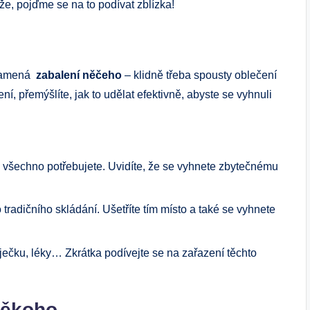
, pojďme se na ​to podívat zblízka!
namená ⁤
zabalení‍ něčeho
– klidně třeba ⁤spousty oblečení
 přemýšlíte, jak to ‍udělat efektivně, abyste se vyhnuli
co všechno potřebujete. Uvidíte, že se vyhnete zbytečnému
 tradičního skládání. Ušetříte tím místo a také se vyhnete
ječku, léky… Zkrátka podívejte se na zařazení těchto
někoho