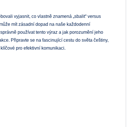
řebovali vyjasnit, co vlastně znamená „sbalit“ versus
c může⁣ mít zásadní dopad na naše každodenní
správně používat tento výraz a‍ jak porozumění jeho
e. ⁤Připravte se na fascinující cestu ⁣do světa češtiny,
klíčové ‌pro efektivní komunikaci.