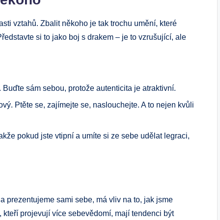
sti vztahů. Zbalit někoho je ⁤tak trochu umění, které
stavte si to jako boj s drakem – je to vzrušující, ale
Buďte⁢ sám sebou, protože autenticita je atraktivní.
ový. Ptěte se, zajímejte se, naslouchejte. A to nejen kvůli
kže pokud jste vtipní a umíte si ze sebe udělat legraci,
 prezentujeme sami sebe, má vliv na to, jak jsme
 kteří projevují ‌více sebevědomí, mají tendenci být