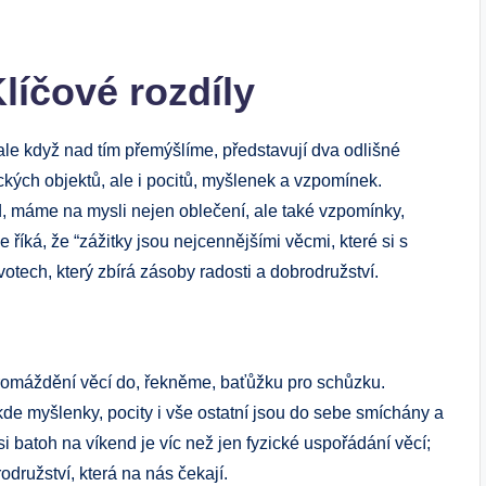
Klíčové rozdíly
, ale když nad tím přemýšlíme, představují dva odlišné⁢
ických‍ objektů, ale i‍ pocitů, myšlenek ⁣a vzpomínek.
d, máme na⁣ mysli nejen oblečení, ale také vzpomínky,
 říká, že “zážitky⁢ jsou nejcennějšími ⁤věcmi, které si s
votech, který zbírá zásoby⁤ radosti a dobrodružství.
omáždění věcí do, řekněme, baťůžku pro⁣ schůzku.
kde myšlenky, pocity i vše ostatní jsou do sebe smíchány ‌a
 batoh⁤ na ‌víkend je víc​ než jen fyzické uspořádání věcí;
rodružství, která na nás‍ čekají.