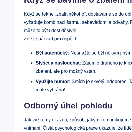
Když se řekne „zbalit někoho“, dostáváme⁣ se ‌do‌ obla
vyžaduje kombinaci šarmu, sebevědomí ‌a odvahy. Před
může to být i dost děsivé!
Zde je pár rad ‌pro ⁢úspěch:
Být autentický:
Nesnažte se být⁢ někým jiným. 
Slyšet⁤ a naslouchat:
Zájem o druhého ⁣je⁤ klíč
⁣zbalení, ale pro ⁣možný‍ vztah.
Využijte humor:
Smích je skvělý ⁤ledoborec. Ta
máte vyhráno!
Odborný úhel ‍pohledu
Jak výzkumy ukazují, způsob, jakým komunikujeme a
vnímáni. Čistá psychologická praxe ukazuje, že lidé,