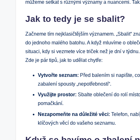
můžeme ​setkat s různými významy a nuancemi. Takže
Jak to tedy je⁣ se ⁤sbalit?
Začneme tím‌ nejklasičtějším významem. „Sbalit“ z
do jednoho malého batohu. A když mluvíme o oblečení,
situaci,⁢ kdy si vezmete více triček než je dní v týdnu.
Zde je pár tipů, jak⁤ to udělat chytře:
Vytvořte seznam:
Před‌ balením⁢ si napište, 
zabalení spousty „nepotřebností“.
Využijte prostor:
Sbalte oblečení do rolí místo
pomačkání.
Nezapomeňte na důležité věci:
Telefon, nabí
klíčových věcí do vašeho seznamu.
Když se bavíme o zbalení 