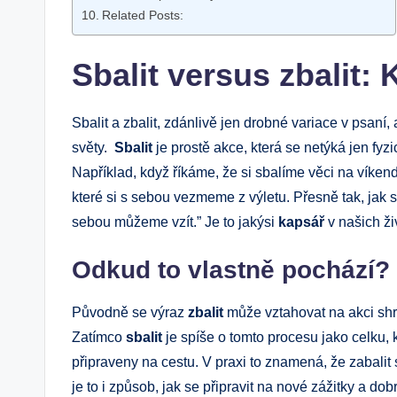
Related Posts:
Sbalit versus zbalit: 
Sbalit a zbalit, zdánlivě jen‌ drobné ‌variace v psaní
světy. ⁢
Sbalit
je prostě akce, ⁢která⁤ se netýká jen​ fyz
Například, když​ říkáme, že si sbalíme věci na víken
které si s sebou vezmeme z ‍výletu.‌ Přesně tak, jak se
sebou ⁣můžeme‌ vzít.” ⁣Je to jakýsi‍
kapsář
v našich ži
Odkud to vlastně pochází?
Původně se výraz
zbalit
může vztahovat na akci shr
Zatímco
sbalit
je spíše o tomto procesu jako celku, 
připraveny na cestu. V praxi to znamená, že zabalit si
je to i způsob, jak se připravit‍ na nové zážitky a dob