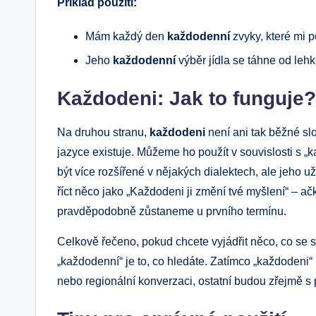
Příklad použití:
Mám každý den
každodenní
zvyky, které mi p
Jeho
každodenní
výběr jídla se táhne od leh
Každodeni: Jak to funguje?
Na druhou stranu,
každodeni
není ani tak běžné slo
jazyce existuje. Můžeme ho použít v souvislosti s „
být více rozšířené v nějakých dialektech, ale jeho u
říct něco jako „Každodeni ji změní tvé myšlení“ – ačk
pravděpodobně zůstaneme u prvního termínu.
Celkově řečeno, pokud chcete vyjádřit něco, co se 
„každodenní“ je to, co hledáte. Zatímco „každodeni“
nebo regionální konverzaci, ostatní budou zřejmě s