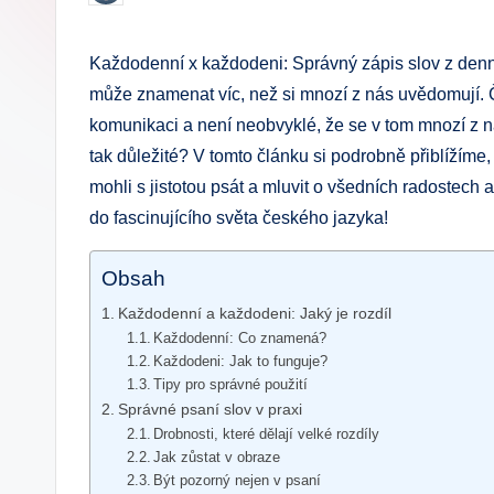
by
.
Každodenní x každodeni: Správný zápis slov z denní
c
může znamenat víc, než si mnozí z nás uvědomují. 
z
komunikaci a není neobvyklé, že se v tom mnozí z ná
tak důležité? V tomto článku si podrobně přiblížíme,
mohli s jistotou psát a mluvit o všedních radostec
do fascinujícího světa českého jazyka!
Obsah
Každodenní a každodeni: Jaký je rozdíl
Každodenní: Co znamená?
Každodeni: Jak to funguje?
Tipy pro správné použití
Správné psaní slov v praxi
Drobnosti, které dělají velké rozdíly
Jak zůstat v obraze
Být pozorný nejen v psaní