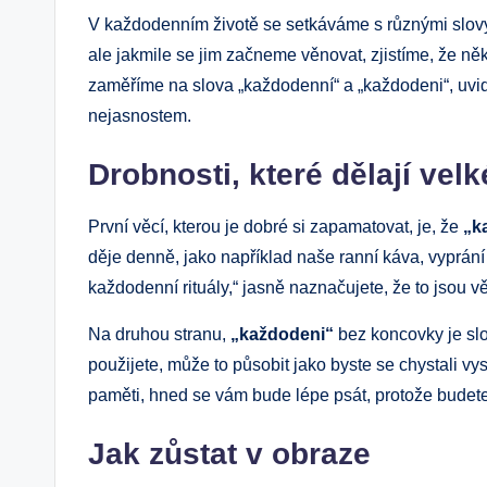
V každodenním životě se setkáváme s různými slovy
ale jakmile se jim začneme věnovat, zjistíme, že ně
zaměříme na slova „každodenní“ a „každodeni“, uvid
nejasnostem.
Drobnosti, které dělají velk
První věcí, kterou je dobré si zapamatovat, je, že
„k
děje denně, jako například naše ranní káva, vyprání
každodenní rituály,“ jasně naznačujete, že to jsou vě
Na druhou stranu,
„každodeni“
bez koncovky je slo
použijete, může to působit jako byste se chystali vys
paměti, hned se vám bude lépe psát, protože budete
Jak zůstat v obraze