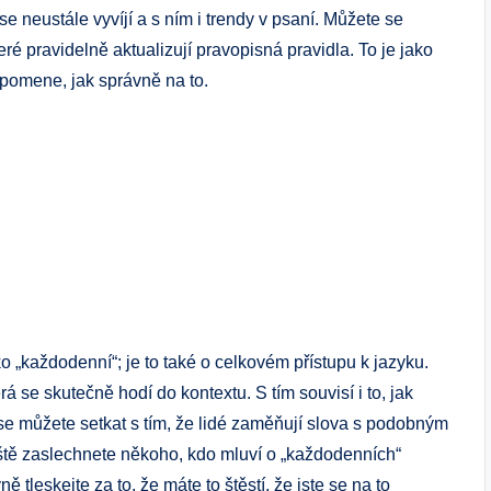
e neustále vyvíjí a s ním i trendy v psaní. Můžete se
eré pravidelně aktualizují pravopisná pravidla. To je jako
ipomene, jak správně na to.
o „každodenní“; je to také o celkovém přístupu k jazyku.
rá se skutečně hodí do kontextu. S tím souvisí i to, jak
 se můžete setkat s tím, že lidé zaměňují slova s podobným
tě zaslechnete někoho, kdo mluví o „každodenních“
 tleskejte za to, že máte to štěstí, že jste se na to