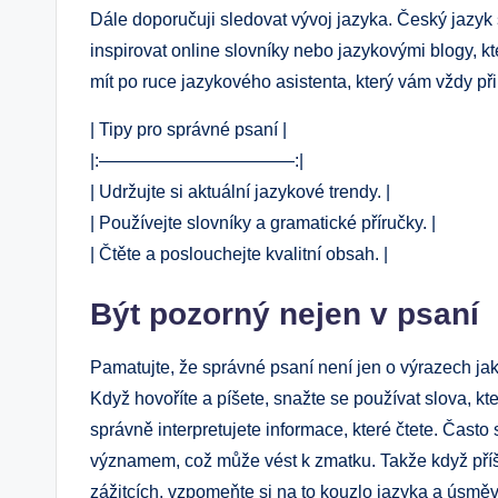
Dále doporučuji sledovat vývoj jazyka. Český jazyk s
inspirovat online slovníky nebo jazykovými blogy, kt
mít po ruce jazykového asistenta, který vám vždy př
| Tipy pro správné psaní |
|:———————————:|
| Udržujte si aktuální jazykové trendy. |
| Používejte slovníky a gramatické příručky. |
| Čtěte a poslouchejte kvalitní obsah. |
Být pozorný nejen v psaní
Pamatujte, že správné psaní není jen o výrazech jak
Když hovoříte a píšete, snažte se používat slova, kte
správně interpretujete informace, které čtete. Často
významem, což může vést k zmatku. Takže když příš
zážitcích, vzpomeňte si na to kouzlo jazyka a úsměvně