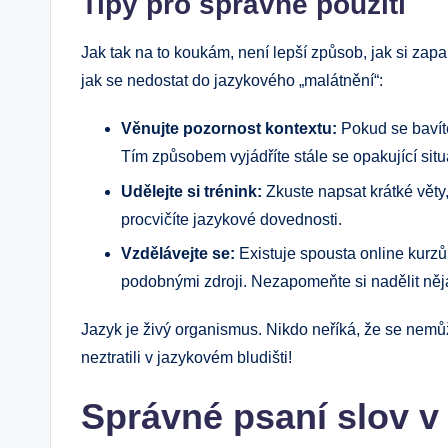
Tipy pro správné použití
Jak tak na to koukám, není lepší způsob, jak si zapam
jak se nedostat do jazykového „malátnění“:
Věnujte pozornost kontextu:
Pokud se bavít
Tím způsobem vyjádříte stále se opakující sit
Udělejte si trénink:
Zkuste napsat krátké věty,
procvičíte jazykové dovednosti.
Vzdělávejte se:
Existuje spousta online kurz
podobnými zdroji. Nezapomeňte si nadělit něja
Jazyk je živý organismus. Nikdo neříká, že se nemů
neztratili v jazykovém bludišti!
Správné psaní slov v 