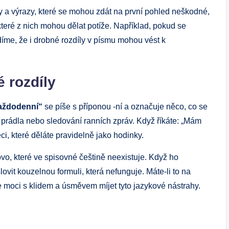
 a výrazy, které se mohou zdát na první pohled neškodné,
které z nich mohou dělat potíže. Například, pokud se
íme, že i drobné rozdíly v písmu mohou vést k
é rozdíly
aždodenní“
se píše s příponou -ní a označuje něco, co se
 prádla nebo sledování ranních zpráv. Když říkáte: „Mám
ci, které děláte pravidelně jako hodinky.
vo, které ve spisovné češtině neexistuje. Když ho
lovit kouzelnou formuli, která nefunguje. Máte-li to na
 moci s klidem a úsměvem míjet tyto jazykové nástrahy.