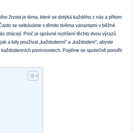
ho života je téma, které se dotýká každého z nás a přitom
Často se setkáváme s těmito dvěma variantami v běžné
s ztrácejí. Proč je správné rozlišení těchto dvou výrazů
 jak a kdy používat „každodenní“ a „každodeni“, abyste
h a každodenních povinnostech. Pojďme se společně ponořit