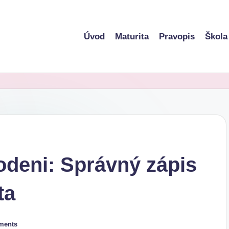
Úvod
Maturita
Pravopis
Škola
deni: Správný zápis
ta
ments