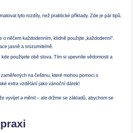
atovat tyto rozdíly, než praktické příklady. Zde je pár tipů,
e o něčem každodenním, klidně použijte „každodenní“.
uace jasně a srozumitelně.
 kde použijete obě slova. Tím si upevníte vědomosti a
ů zaměřených na češtinu, které mohou pomoci s
ké extra vzdělání jako vánoční dárek!
že vyvíjet a měnit – ale držme se základů, abychom se
praxi