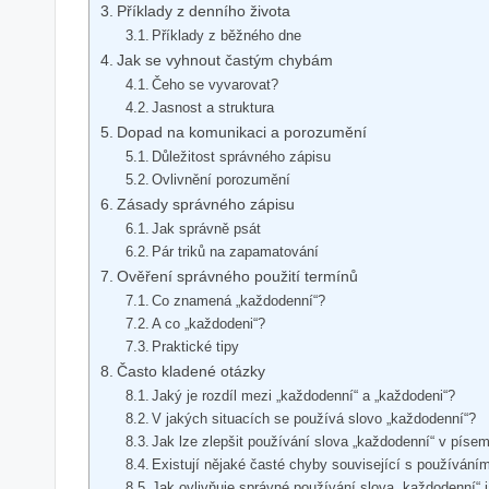
Příklady z denního života
Příklady z běžného dne
Jak se vyhnout častým chybám
Čeho se vyvarovat?
Jasnost a struktura
Dopad na komunikaci a porozumění
Důležitost správného zápisu
Ovlivnění porozumění
Zásady správného zápisu
Jak správně psát
Pár triků na zapamatování
Ověření správného použití termínů
Co znamená „každodenní“?
A co „každodeni“?
Praktické tipy
Často kladené otázky
Jaký je rozdíl mezi „každodenní“ a „každodeni“?
V jakých situacích se používá slovo „každodenní“?
Jak lze zlepšit používání slova „každodenní“ v pís
Existují nějaké časté chyby související s používání
Jak ovlivňuje správné používání slova „každodenní“ 