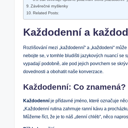
Závěrečné myšlenky
Related Posts:
Každodenní a každode
Rozlišování mezi „každodenní“ a „každodeni“ může bý
nebojte se, v tomhle bludišti jazykových nuancí se 
vypadají podobně, ale pod jejich povrchem se skrýv
dovednosti a obohatit naše konverzace.
Každodenní: Co znamená?
Každodenní
je přídavné jméno, které označuje něc
„Každodenní rutina zahrnuje ranní kávu a procházku 
Můžeme říct, že je to náš „denní chléb“, něco napr