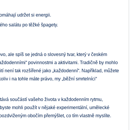
omáhají udržet si energii.
kého salátu po těžké špagety.
vo, ale spíš se jedná o slovesný tvar, který v českém
každodenními“ povinnostmi a aktivitami. Tradičně by mohlo
žití není tak rozšířené jako „každodenní“. Například, můžete
oliv i na tohle máte právo, my „běžní smrtelníci“
stává součástí vašeho života v každodenním rytmu,
 byste mohli použít v nějaké experimentální, umělecké
 pozdviženým obočím přemýšlet, co tím vlastně myslíte.