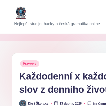
Skip
to
D
Nejlepší studijní hacky a česká gramatika online
content
i
g
i-
Š
Posted
Pravopis
in
k
Každodenní x každo
o
slov z denního živo
l
a
Dig i-Škola.cz
13 dubna, 2026
No Com
Posted