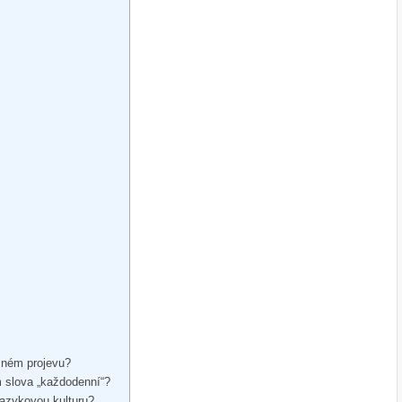
emném projevu?
m slova „každodenní“?
jazykovou kulturu?