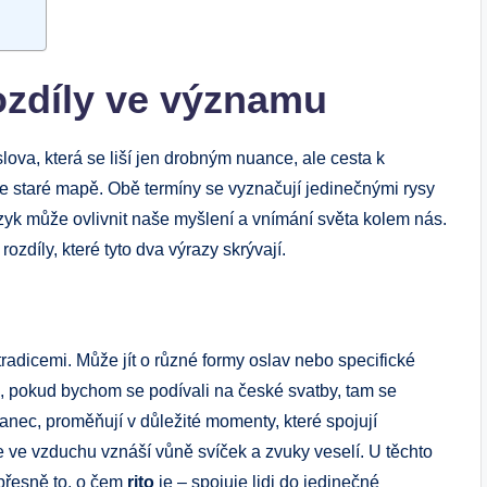
rozdíly ve významu
lova, která se liší jen drobným nuance, ale cesta k
e staré mapě. Obě termíny se vyznačují jedinečnými rysy
azyk může ovlivnit naše myšlení a vnímání světa kolem nás.
zdíly, které tyto dva výrazy skrývají.
 tradicemi. Může jít o různé formy oslav nebo specifické
lad, pokud bychom se podívali na české svatby, tam se
tanec, proměňují v důležité momenty, které spojují
e ve vzduchu vznáší vůně svíček a zvuky veselí. U těchto
e přesně to, o čem
rito
je – spojuje lidi do jedinečné