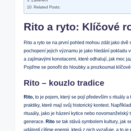
Závěrem
Related Posts:
Rito a ryto: Klíčové 
Rito a ryto se na první pohled mohou zdát jako dvě s
pochopení jejich významu je jako hledání pokladu v
a zajímavými konotacemi, které odhalují, jak moc j
Pojďme se ponořit do hloubky a prozkoumat klíčové ro
Rito – kouzlo tradice
Rito,
to je pojem, který se pojí především s rituály a
praktiky, které mají svůj historický kontext. Napřík
rituaály, jako je házení kytice nebo novomanželský 
generace.
Rito
se tak stává symbolem kultury, jak s
událostí cítíme energii, která z nich vyzařuje, a to j