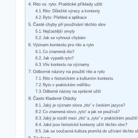
Rito vs. ryto: Praktické příklady užití
Rito: Důležité výrazy a kontexty
Ryto: Přehled a aplikace
Časté chyby při používání těchto slov
Nejčastější omyly
Jak se vyhnout chybám
Význam kontextu pro rito a ryto
Co znamená rito?
Jak vypadá ryto?
Vliv kontextu na významy
Odborné názory na použití rito a ryto
Rito v historickém a kulturním kontextu
Ryto v praktickém měřítku
Odborné názory na správné užití
Často Kladené Otázky
Jaký je význam slova „rito“ v českém jazyce?
Co znamená slovo „ryto“ a jak se používá?
Jaký je rozdíl mezi „rito“ a „ryto“ v praktickém použití
Jaké jsou historické kontexty užití těchto slov?
Jak se současná kultura promítá do užívání těchto s