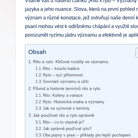
Vítáme vás u našeho článku „Rito x ryto – Významy sl
.
jazyka a jeho nuance. Slova, která na první pohle
význam a různé konotace, jež ovlivňují naše denní k
c
psaní mohou vést k odlišnému chápání a využití slov?
z
porozumět ryzímu jádru významu a efektivně je apli
Obsah
Rito a ryto: Klíčové rozdíly ve významu
Rito – kouzlo tradice
Ryto – ryzí přítomnost
Srovnání významu a užití
Původ a historie termínů rito a ryto
Rito: Kořeny a variace
Ryto: Historická snaha a významy
Jak se vyrovnat s termíny
Jak používat rito a ryto správně
Rito – co to vlastně je?
Jak správně používat ryto?
Oba pojmy v praxi – příklady pro lepší pochopení