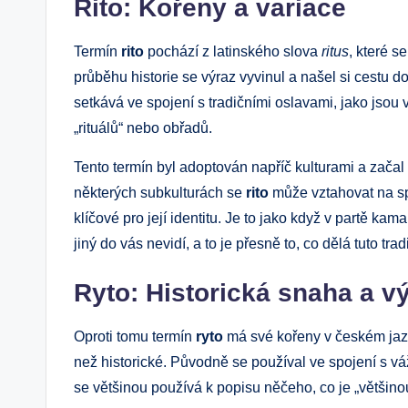
Rito: Kořeny a variace
Termín
rito
pochází z latinského slova
ritus
, které 
průběhu historie se výraz vyvinul a našel si cestu d
setkává ve spojení s tradičními oslavami, jako jsou
„rituálů“ nebo obřadů.
Tento termín byl adoptován napříč kulturami a začal
některých subkulturách se
rito
může vztahovat na sp
klíčové pro její identitu. Je to jako když v partě kama
jiný do vás nevidí, a to je přesně to, co dělá tuto tradi
Ryto: Historická snaha a 
Oproti tomu termín
ryto
má své kořeny v českém jazy
než historické. Původně se používal ve spojení s v
se většinou používá k popisu něčeho, co je „většinou