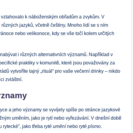
se vztahovalo k náboženským obřadům a zvykům. V
o různých jazyků, včetně češtiny. Mnoho lidí se s ním
 vánoce nebo velikonoce, kdy se vše točí kolem určitých
 nabývat i různých alternativních významů. Například v
ecifické praktiky v komunitě, které jsou považovány za
rádů vytvoříte tajný „rituál“ pro vaše večerní drinky – nikdo
ci zvláštní.
významy
ce a jeho významy se vyvíjely spíše po stránce jazykové
ážným uměním, jako je rytí nebo vyřezávání. V dnešní době
 rytecké”, jako třeba
ryté umění
nebo
ryté písmo
.