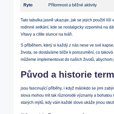
Ryto
Přítomnost a běžné aktivity
Tato tabulka jasně ukazuje, jak se jejich použití li
rodinné setkání, kde se nostalgicky vzpomíná na d
Vltavy a cítíte slunce na tváři.
S příběhem, který si každý z nás nese ve své kapse,
života, se dostáváme blíže k porozumění, co taková s
můžeme implementovat do našich životů, abychom je o
Původ a historie termí
jsou fascinující příběhy, i když málokdo se jimi zab
slova mohou mít tak různorodé významy a bohatou m
starých mýtů, kdy vám každé slovo ukáže jinou stez