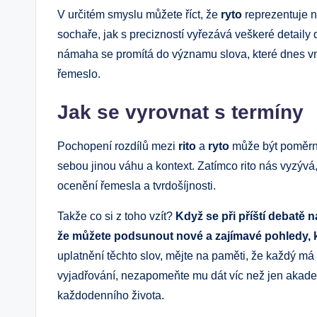
V určitém smyslu můžete říct, že
ryto
reprezentuje ná
sochaře, jak s precizností vyřezává veškeré detaily 
námaha se promítá do významu slova, které dnes v
řemeslo.
Jak se vyrovnat s termíny
Pochopení rozdílů mezi
rito
a
ryto
může být poměrně
sebou jinou váhu a kontext. Zatímco rito nás vyzývá,
ocenění řemesla a tvrdošíjnosti.
Takže co si z toho vzít?
Když se při příští debatě n
že můžete podsunout nové a zajímavé pohledy, k
uplatnění těchto slov, mějte na paměti, že každý má svů
vyjadřování, nezapomeňte mu dát víc než jen akadem
každodenního života.