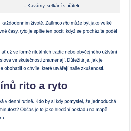
– Kavárny, setkání s přáteli
ší v každodenním životě. Zatímco
rito
může být jako velké
ávné časy,
ryto
je spíše ten pocit, když se procházíte podél
 ať už ve formě rituálních tradic nebo obyčejného užívání
lova ve skutečnosti znamenají. Důležité je, jak je
bohatili o chvíle, které utvářejí naše zkušenosti.
nů rito a ryto
ývá v denní rutině. Kdo by si kdy pomyslel, že jednoduchá
inulost? Občas je to jako hledání pokladu na mapě
ku.