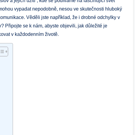
ov a jejich užití“, kde se podíváme na fascinující svět
d mohou vypadat nepodobně, nesou ve skutečnosti hluboký
omunikace. Věděli jste například, že i drobné odchylky v
 Připojte se k nám, abyste objevili, jak důležité je
kovat v každodenním životě.