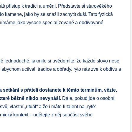
š přístup k tradici a umění. Představte si starověkého
do kamene, jako by se snažil zachytit duši. Tato fyzická
nímáme jako vysoce specializované a obdivované
 jednoduché, jakmile si uvědomíte, že každé slovo nese
 abychom uctívali tradice a obřady, ryto nás zve k obdivu a
a setkání s přáteli dostanete k těmto termínům, vězte,
teré běžně nikdo nevynáší.
Dále, pokud jde o osobní
j vlastní „rituál“ a že i máte-li talent na „ryté“
ický kontext – udělejte z něj součást svého