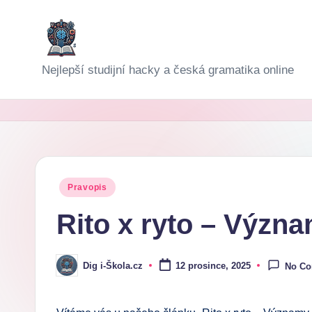
Skip
to
D
Nejlepší studijní hacky a česká gramatika online
content
i
g
i-
Š
Posted
Pravopis
in
k
Rito x ryto – Význam
o
Dig i-Škola.cz
12 prosince, 2025
No C
Posted
l
by
a