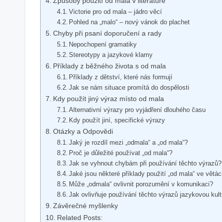
Způsoby použití od mala v literatuře
Victorie pro od mala – jádro věcí
Pohled na „malo“ – nový vánok do plachet
Chyby při psaní doporučení a rady
Nepochopení gramatiky
Stereotypy a jazykové klamy
Příklady z běžného života s od mala
Příklady z dětství, které nás formují
Jak se nám situace promítá do dospělosti
Kdy použít jiný výraz místo od mala
Alternativní výrazy pro vyjádření dlouhého času
Kdy použít jiní, specifické výrazy
Otázky a Odpovědi
Jaký je rozdíl mezi „odmala“ a „od mala“?
Proč je důležité používat „od mala“?
Jak se vyhnout chybám při používání těchto výrazů?
Jaké jsou některé příklady použití „od mala“ ve větá
Může „odmala“ ovlivnit porozumění v komunikaci?
Jak ovlivňuje používání těchto výrazů jazykovou kul
Závěrečné myšlenky
Related Posts: