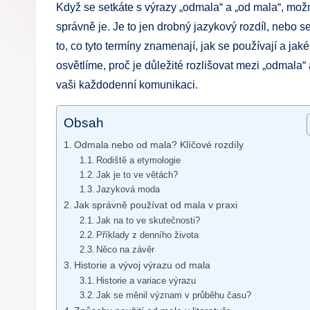
Když se setkáte s výrazy „odmala“ a „od mala“, možn
.
správně je. Je to jen drobný jazykový rozdíl, nebo 
c
to, co tyto termíny znamenají, jak se používají a jak
osvětlíme, proč je důležité rozlišovat mezi „odmala“
z
vaši každodenní komunikaci.
Obsah
Odmala nebo od mala? Klíčové rozdíly
Rodiště a etymologie
Jak je to ve větách?
Jazyková moda
Jak správně používat od mala v praxi
Jak na to ve skutečnosti?
Příklady z denního života
Něco na závěr
Historie a vývoj výrazu od mala
Historie a variace výrazu
Jak se měnil význam v průběhu času?