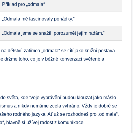
Příklad pro „odmala“
„Odmala mě fascinovaly pohádky.“
„Odmala jsme se snažili porozumět jejím radám.“
 na dětství, zatímco „odmala“ se cítí jako knižní postava
se držme toho, co je v běžné konverzaci svěřené a
e do světa, kde tvoje vyprávění budou klouzat jako máslo
anismus a nikdy nemáme zcela vyhráno. Vždy je dobré se
ašeho rodného jazyka. Ať už se rozhodneš pro „od mala“,
“, hlavně si užívej radost z komunikace!