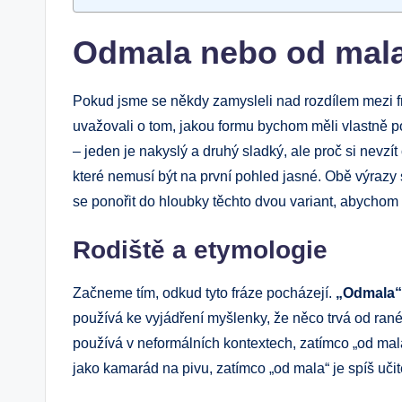
Odmala nebo od mala?
Pokud jsme se někdy zamysleli nad rozdílem mezi 
uvažovali o tom, jakou formu bychom měli vlastně po
– jeden je nakyslý a druhý sladký, ale proč si nevzít
které nemusí být na první pohled jasné. Obě výrazy 
se ponořit do hloubky těchto dvou variant, abychom od
Rodiště a etymologie
Začneme tím, odkud tyto fráze pocházejí.
„Odmala“
používá ke vyjádření myšlenky, že něco trvá od ran
používá v neformálních kontextech, zatímco „od mala“
jako kamarád na pivu, zatímco „od mala“ je spíš učit