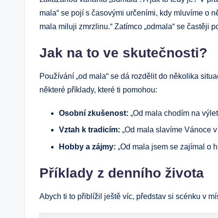
mala“ se pojí s časovými určeními, kdy mluvíme o ně
mala miluji zmrzlinu.“ Zatímco „odmala“ se častěji p
Jak na to ve skutečnosti?
Používání „od mala“ se dá rozdělit do několika situac
některé příklady, které ti pomohou:
Osobní zkušenost:
„Od mala chodím na výlety
Vztah k tradicím:
„Od mala slavíme Vánoce v t
Hobby a zájmy:
„Od mala jsem se zajímal o h
Příklady z denního života
Abych ti to přiblížil ještě víc, představ si scénku v