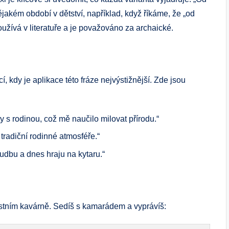
jakém období v dětství, například, když říkáme, že „od
oužívá v literatuře a je považováno za archaické.
í, kdy je aplikace této fráze nejvýstižnější. Zde jsou
 s rodinou, což mě naučilo milovat přírodu.“
radiční rodinné atmosféře.“
udbu a dnes hraju na kytaru.“
 místním kavárně. Sedíš s kamarádem a vyprávíš: