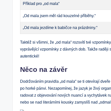
Příklad pro „od mala“
„Od mala jsem měl rád kouzelné příběhy.“
„Od mala jezdíme k babičce na prázdniny.“
Taktéž si všimni, že „od mala“ rozsvítí tvé vzpomínky
vyprávějící vzpomínky z dávných dob. Takže raději 
autentické!
Něco na závěr
Dodržováním pravidla „od mala“ se ti otevírají dveř
po horké pánvi. Nezapomínej, že jazyk je živý org
radovat z objevování nových nuancí a vychytávek n
nebo se nad literárními kousky zamyslíš nad „odmala