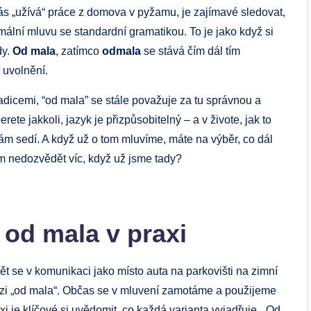
nás „užívá“ práce z domova v pyžamu, je zajímavé sledovat,
ormální mluvu se standardní gramatikou. To je jako když si
dy.
Od mala
, zatímco
odmala
se stává čím dál tím
 uvolnění.
adicemi, “od mala” se stále považuje za tu správnou a
ete jakkoli, jazyk je přizpůsobitelný – a v živote, jak to
co vám sedí. A když už o tom mluvíme, máte na výběr, co dál
om nedozvědět víc, když už jsme tady?
 od mala v praxi
t se v komunikaci jako místo auta na parkovišti na zimní
rázi „od mala“. Občas se v mluvení zamotáme a použijeme
xi je klíčové si uvědomit, co každá varianta vyjadřuje. „Od