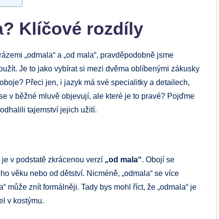
 Klíčové rozdíly
frázemi „odmala“ a „od mala“, pravděpodobně jsme
užít. Je to jako vybírat si mezi dvěma oblíbenými zákusky
 oboje? Přeci jen, i jazyk má své specialitky a detailech,
se v běžné mluvě objevují, ale které je to pravé? Pojďme
halili tajemství jejich užití.
je v podstatě zkrácenou verzí
„od mala“
. Obojí se
ého věku nebo od dětství. Nicméně, „odmala“ se více
 může znít formálněji. Tady bys mohl říct, že „odmala“ je
el v kostýmu.