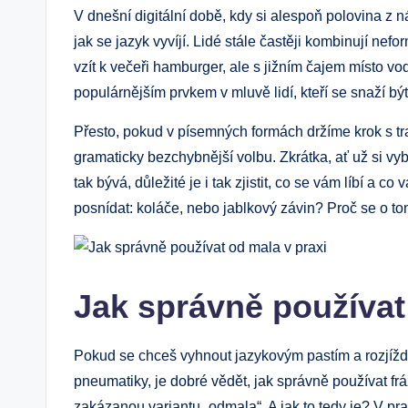
V dnešní digitální době, kdy si alespoň polovina z 
jak se jazyk vyvíjí. Lidé stále častěji kombinují nef
vzít k večeři hamburger, ale s jižním čajem místo vo
populárnějším prvkem v mluvě lidí, kteří se snaží být
Přesto, pokud v písemných formách držíme krok s tr
gramaticky bezchybnější volbu. Zkrátka, ať už si vyber
tak bývá, důležité je i tak zjistit, co se vám líbí a 
posnídat: koláče, nebo jablkový závin? Proč se o t
Jak správně používat
Pokud se chceš vyhnout jazykovým pastím a rozjíždě
pneumatiky, je dobré vědět, jak správně používat f
zakázanou variantu „odmala“. A jak to tedy je? V pra