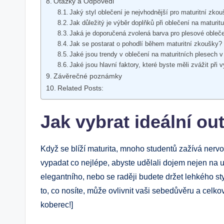
Otázky a Odpovědi
Jaký styl oblečení je nejvhodnější pro maturitní zko
Jak důležitý je výběr doplňků při oblečení na maturit
Jaká je doporučená zvolená barva pro plesové obleč
Jak se postarat o pohodlí během maturitní zkoušky?
Jaké jsou trendy v oblečení na maturitních plesech v
Jaké jsou hlavní faktory, které byste měli zvážit při 
Závěrečné poznámky
Related Posts:
Jak vybrat ideální out
Když se blíží maturita, mnoho studentů zažívá nervo
vypadat co nejlépe, abyste udělali dojem nejen na uč
elegantního, nebo se raději budete držet lehkého sty
to, co nosíte, může ovlivnit vaši sebedůvěru a celko
koberec!]