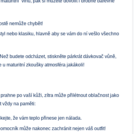
maturitní” vlnu, pak si můžete dovolit i drobné barevné
rostě nemůže chybět!
 styl nebo klasiku, hlavně aby se vám do ní vešlo všechno
Než budete odcházet, stiskněte párkrát dávkovač vůně,
e u maturitní zkoušky atmosféra jakákoli!
prahne po vaší kůži, zítra může přilétnout oblačnost jako
t vždy na paměti:
kejte, že vám teplo přinese jen nálada.
 pomocník může nakonec zachránit nejen váš outfit!