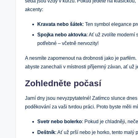
šedá jsou vždy v kurzu. Pokud jedete na klasickou, “
akcenty:
Kravata nebo šátek
: Ten symbol elegance p
Spojka nebo aktovka
: Ať už zvolíte moderní
potřebné – včetně nervozity!
A nesmíte zapomenout na drobnosti jako je parfém. 
abyste zanechali v místnosti příjemný závan, ať už j
Zohledněte počasí
Jarní dny jsou nevyzpytatelné! Zatímco slunce dnes 
poděkování za vaši tvrdou práci. Proto byste měli mí
Svetr nebo bolerko
: Pokud je chladněji, neče
Deštník
: Ať už prší nebo je horko, tento malý