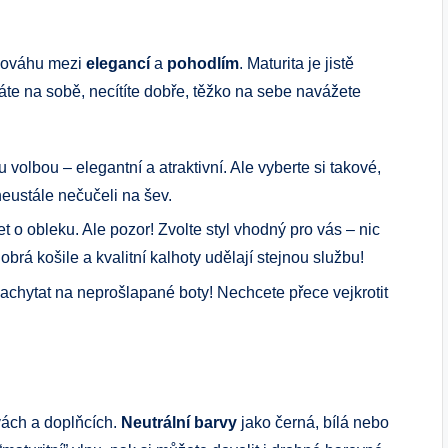
ovnováhu mezi
elegancí
a
pohodlím
. Maturita je jistě
áte na sobě, necítíte dobře, těžko na sebe navážete
u volbou – elegantní a atraktivní. Ale vyberte si takové,
neustále nečučeli na šev.
t o obleku. Ale pozor! Zvolte styl vhodný pro vás – nic
rá košile a kvalitní kalhoty udělají stejnou službu!
 nachytat na neprošlapané boty! Nechcete přece vejkrotit
vách a doplňcích.
Neutrální barvy
jako černá, bílá nebo