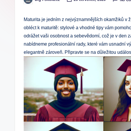
Posted
by
.
c
Maturita je jedním z nejvýznamnějších okamžiků v ži
obléct k maturitě: stylové a vhodné tipy vám pomohou
z
odrážet vaši osobnost a sebevědomí, což je v den 
nabídneme profesionální rady, které vám usnadní výb
elegantně zároveň. Připravte se na důležitou událo