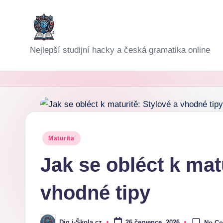
Skip
to
D
Nejlepší studijní hacky a česká gramatika online
content
i
g
i-
Š
Posted
Maturita
in
k
Jak se obléct k mat
o
vhodné tipy
l
a
Dig i-Škola.cz
26 července, 2026
No C