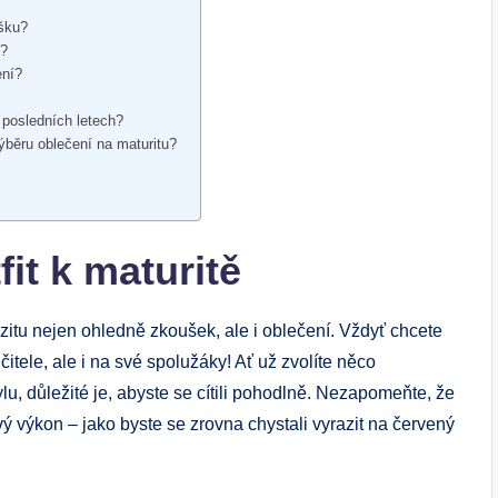
ušku?
u?
ení?
 posledních letech?
výběru oblečení na maturitu?
fit k maturitě
zitu nejen ohledně zkoušek, ale i oblečení. Vždyť chcete
itele, ale i na své spolužáky! Ať už zvolíte něco
lu, důležité je, abyste se cítili pohodlně. Nezapomeňte, že
vý výkon – jako byste se zrovna chystali vyrazit na červený