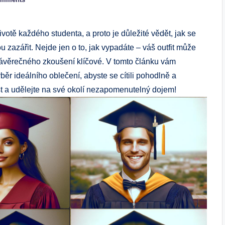
votě každého studenta, a proto je důležité vědět, jak se
 zazářit. Nejde jen o to, jak vypadáte – váš outfit může
závěrečného zkoušení klíčové. V tomto článku vám
ěr ideálního oblečení, abyste se cítili pohodlně a
st a udělejte na své okolí nezapomenutelný dojem!