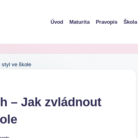
Úvod
Maturita
Pravopis
Škola
ch – Jak zvládnout
ole
ents