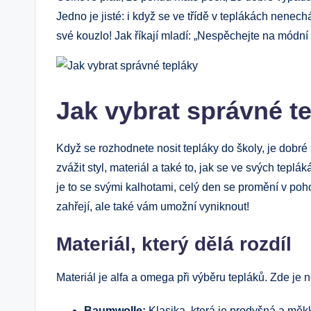
Jedno je jisté: i když se ve třídě v teplákách nenec
své kouzlo! Jak říkají mladí: „Nespěchejte na módní 
Jak vybrat správné t
Když se rozhodnete nosit tepláky do školy, je dobré 
zvážit styl, materiál a také to, jak se ve svých teplák
je to se svými kalhotami, celý den se promění v poh
zahřejí, ale také vám umožní vyniknout!
Materiál, který dělá rozdíl
Materiál je alfa a omega při výběru tepláků. Zde je n
Baumwolle:
Klasika, která je prodyšná a měkk