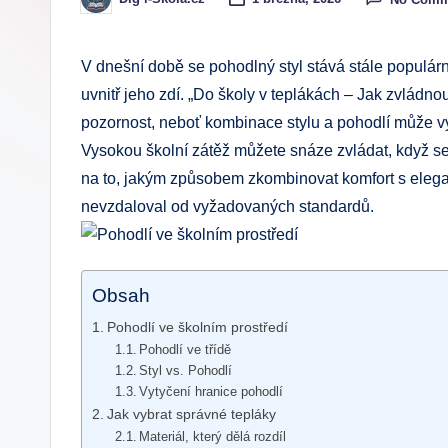
Posted
by
.
c
V dnešní době se pohodlný styl stává stále populárně
uvnitř jeho zdí. „Do školy v teplákách – Jak zvládnou
z
pozornost, neboť kombinace stylu a pohodlí může výr
Vysokou školní zátěž můžete snáze zvládat, když s
na to, jakým způsobem zkombinovat komfort s eleganc
nevzdaloval od vyžadovaných standardů.
Obsah
Pohodlí ve školním prostředí
Pohodlí ve třídě
Styl vs. Pohodlí
Vytyčení hranice pohodlí
Jak vybrat správné tepláky
Materiál, který dělá rozdíl