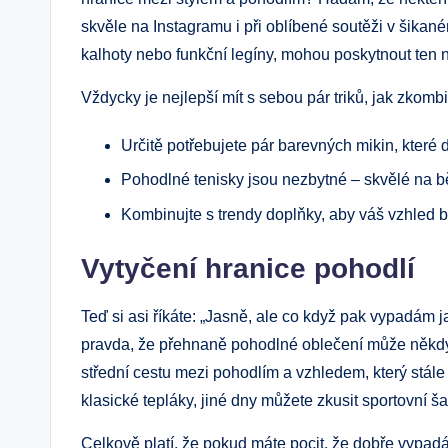
skvěle na Instagramu i při oblíbené soutěži v šikané
kalhoty nebo funkční legíny, mohou poskytnout ten ne
Vždycky je nejlepší mít s sebou pár triků, jak zkombi
Určitě potřebujete pár barevných mikin, které 
Pohodlné tenisky jsou nezbytné – skvělé na bě
Kombinujte s trendy doplňky, aby váš vzhled byl
Vytyčení hranice pohodlí
Teď si asi říkáte: „Jasně, ale co když pak vypadám 
pravda, že přehnaně pohodlné oblečení může někdy v
střední cestu mezi pohodlím a vzhledem, který stále
klasické tepláky, jiné dny můžete zkusit sportovní š
Celkově platí, že pokud máte pocit, že dobře vypadá