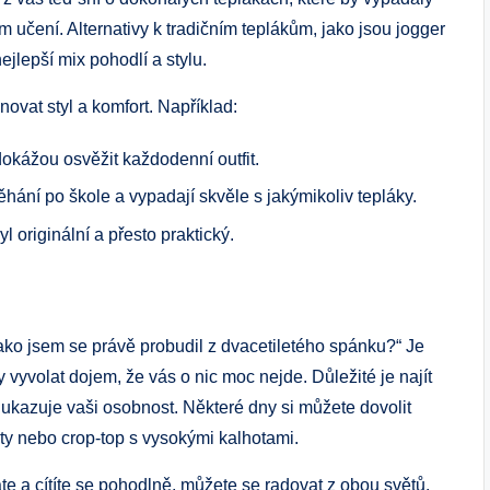
m učení. Alternativy k tradičním teplákům, jako jsou jogger
jlepší mix pohodlí a stylu.
novat styl a komfort. Například:
dokážou osvěžit každodenní outfit.
hání po škole a vypadají skvěle s jakýmikoliv tepláky.
 originální a přesto praktický.
jako jsem se právě probudil z dvacetiletého spánku?“ Je
yvolat dojem, že vás o nic moc nejde. Důležité je najít
 ukazuje vaši osobnost. Některé dny si můžete dovolit
aty nebo crop-top s vysokými kalhotami.
te a cítíte se pohodlně, můžete se radovat z obou světů.