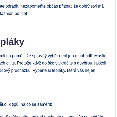
háte odradit, nezapomeňte občas přiznat, že dobrý styl má
fashion police!“
epláky
mít na paměti, že správný výběr není jen o pohodlí. Musíte
ách cítíte. Protože když do školy vkročíte s důvěrou, jakkoli
odový procházku. Vyberte si tepláky, které vás nejen
ěkolik tipů, na co se zaměřit:
á. Skvělá volba, pokud nechcete riskovat, že se vyhřáté