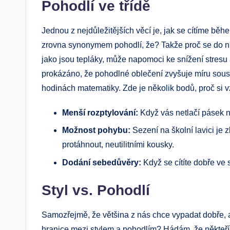
Pohodlí ve třídě
Jednou z nejdůležitějších věcí je, jak se cítíme bě
zrovna synonymem pohodlí, že? Takže proč se do ni
jako jsou tepláky, může napomoci ke snížení stresu a
prokázáno, že pohodlné oblečení zvyšuje míru soust
hodinách matematiky. Zde je několik bodů, proč si 
Menší rozptylování:
Když vás netlačí pásek n
Možnost pohybu:
Sezení na školní lavici je 
protáhnout, neutilitními kousky.
Dodání sebedůvěry:
Když se cítíte dobře ve 
Styl vs. Pohodlí
Samozřejmě, že většina z nás chce vypadat dobře, ať
hranice mezi stylem a pohodlím? Hádám, že někteří 