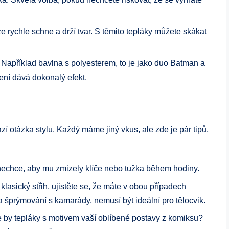
ože rychle schne a drží tvar. S těmito tepláky můžete skákat
apříklad bavlna s polyesterem, to je jako duo Batman a
ení dává dokonalý efekt.
zí otázka stylu. Každý máme jiný vkus, ale zde je pár tipů,
nechce, aby mu zmizely klíče nebo tužka během hodiny.
 klasický střih, ujistěte se, že máte v obou případech
a šprýmování s kamarády, nemusí být ideální pro tělocvik.
 by tepláky s motivem vaší oblíbené postavy z komiksu?