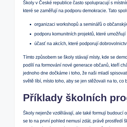
Školy v České republice často spolupracují s místní
které se zaměřují na podporu demokracie. Tato spo
organizaci workshopů a seminářů o občanský
podporu komunitních projektů, které umožňují 
účasť na akcích, které podporují dobrovolnictví 
Tímto způsobem se školy stávají místy, kde se demok
podílí na formování nové generace občanů, kteří chá
jednoho dne dočkáme i toho, že naši mladí spisovate
světě líbí, místo toho, aby se jen stěžovali na to, co 
Příklady školních pr
Školy nejenže vzdělávají, ale také formují budoucí o
se to na první pohled nemusí zdát, právě prostředí šk