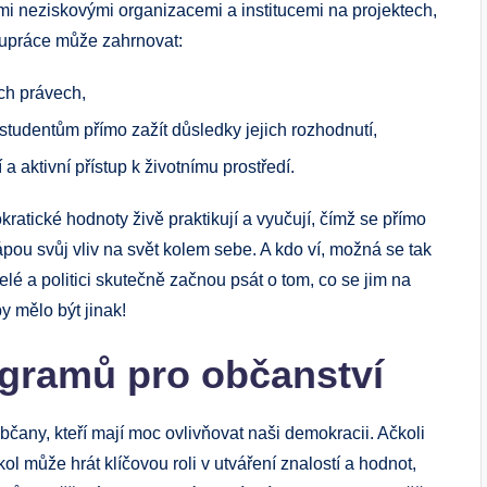
mi neziskovými organizacemi a institucemi na projektech,
lupráce může zahrnovat:
ch právech,
studentům přímo zažít důsledky jejich rozhodnutí,
a aktivní přístup k životnímu prostředí.
ratické hodnoty živě praktikují a vyučují, čímž se přímo
pou svůj vliv na svět kolem sebe. A kdo ví, možná se tak
lé a politici skutečně začnou psát o tom, co se jim na
by mělo být jinak!
ogramů pro občanství
bčany, kteří mají moc ovlivňovat naši demokracii. Ačkoli
ol může hrát klíčovou roli v utváření znalostí a hodnot,