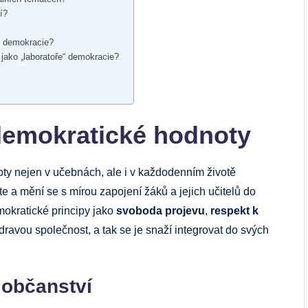
í?
y demokracie?
 jako „laboratoře“ demokracie?
demokratické hodnoty
ty nejen v učebnách, ale i v každodenním životě
te a mění se s mírou zapojení žáků a jejich učitelů do
mokratické principy jako
svoboda projevu
,
respekt k
dravou společnost, a tak se je snaží integrovat do svých
í občanství