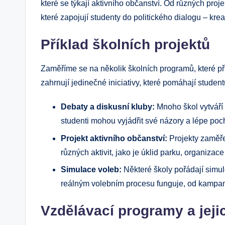
které se týkají aktivního občanství. Od různých pr
které zapojují studenty do politického dialogu – kreati
Příklad školních projektů
Zaměříme se na několik školních programů, které p
zahrnují jedinečné iniciativy, které pomáhají stude
Debaty a diskusní kluby:
Mnoho škol vytváří 
studenti mohou vyjádřit své názory a lépe poc
Projekt aktivního občanství:
Projekty zaměře
různých aktivit, jako je úklid parku, organizac
Simulace voleb:
Některé školy pořádají simul
reálným volebním procesu funguje, od kampan
Vzdělávací programy a jej