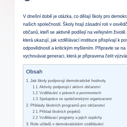
by
.
V dnešní době je otázka, co dělají školy pro demokra
c
našich společností. Školy hrají zásadní roli v osv
z
občanů, kteří se aktivně podílejí na veřejném životě
která ukazují, jak vzdělávací instituce přispívají k 
odpovědností a kritickým myšlením. Připravte se na i
vychovávat generaci, která je připravena čelit výzv
Obsah
Jak školy podporují demokratické hodnoty
Aktivity podporující aktivní občanství
Vzdělávání o právech a povinnostech
Spolupráce se společenskými organizacemi
Příklady školních programů pro občanství
Příklad školních projektů
Vzdělávací programy a jejich úspěchy
Role učitelů v demokratickém vzdělávání