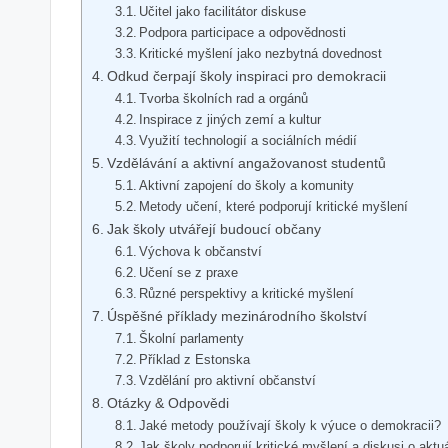
Učitel jako facilitátor diskuse
Podpora participace a odpovědnosti
Kritické myšlení jako nezbytná dovednost
Odkud čerpají školy inspiraci pro demokracii
Tvorba školních rad a orgánů
Inspirace z jiných zemí a kultur
Využití technologií a sociálních médií
Vzdělávání a aktivní angažovanost studentů
Aktivní zapojení do školy a komunity
Metody učení, které podporují kritické myšlení
Jak školy utvářejí budoucí občany
Výchova k občanství
Učení se z praxe
Různé perspektivy a kritické myšlení
Úspěšné příklady mezinárodního školství
Školní parlamenty
Příklad z Estonska
Vzdělání pro aktivní občanství
Otázky & Odpovědi
Jaké metody používají školy k výuce o demokracii?
Jak školy podporují kritické myšlení a diskusi o akt