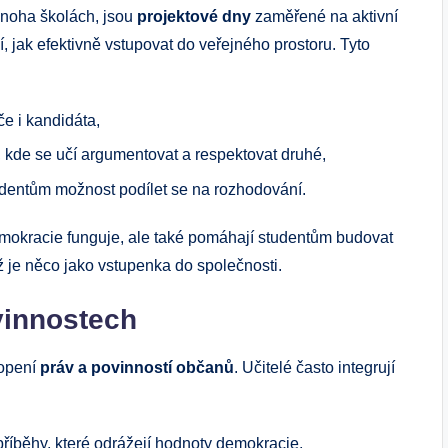
 mnoha školách, jsou
projektové dny
zaměřené na aktivní
čí, jak efektivně vstupovat do veřejného prostoru. Tyto
če i kandidáta,
 kde se učí argumentovat a respektovat druhé,
tudentům možnost podílet se na rozhodování.
demokracie funguje, ale také pomáhají studentům budovat
ož je něco jako vstupenka do společnosti.
vinnostech
hopení
práv a povinností občanů
. Učitelé často integrují
a příběhy, které odrážejí hodnoty demokracie,