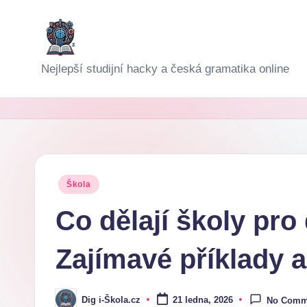
Skip
to
D
Nejlepší studijní hacky a česká gramatika online
content
i
g
i-
Š
Posted
Škola
in
k
Co dělají školy pro
o
Zajímavé příklady a
l
a
Dig i-Škola.cz
21 ledna, 2026
No Comm
Posted