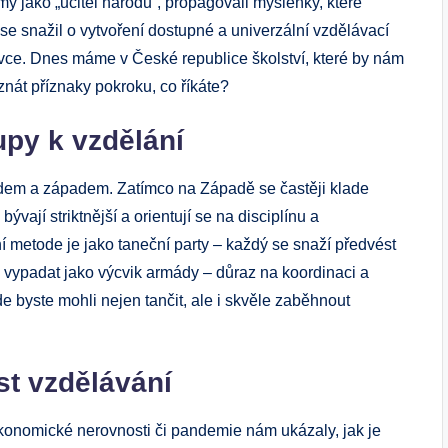
 jako „učitel národů“, propagovali myšlenky, které
e snažil o vytvoření dostupné a univerzální vzdělávací
vce. Dnes máme v České republice školství, které by nám
znát příznaky pokroku, co říkáte?
upy k vzdělání
chodem a západem. Zatímco na Západě se častěji klade
ývají striktnější a orientují se na disciplínu a
metode je jako taneční party – každý se snaží předvést
l vypadat jako výcvik armády – důraz na koordinaci a
de byste mohli nejen tančit, ale i skvěle zaběhnout
t vzdělávání
ekonomické nerovnosti či pandemie nám ukázaly, jak je