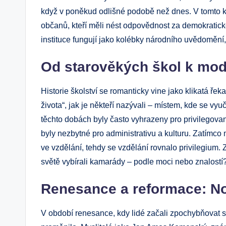
když v poněkud odlišné podobě než dnes. V tomto k
občanů, kteří měli nést odpovědnost za demokratick
instituce fungují jako kolébky národního uvědomění, 
Od starověkých škol k mod
Historie školství se romanticky vine jako klikatá ře
života“, jak je někteří nazývali – místem, kde se v
těchto dobách byly často vyhrazeny pro privilegované
byly nezbytné pro administrativu a kulturu. Zatímc
ve vzdělání, tehdy se vzdělání rovnalo privilegium. Z
světě vybírali kamarády – podle moci nebo znalostí
Renesance a reformace: Nov
V období renesance, kdy lidé začali zpochybňovat st