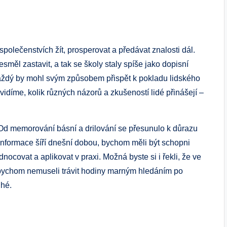
 společenstvích žít, prosperovat a předávat znalosti dál.
měl zastavit, a tak se školy staly spíše jako dopisní
Každý by mohl svým způsobem přispět k pokladu lidského
díme, kolik různých názorů a zkušeností lidé přinášejí –
 Od memorování básní a drilování se přesunulo k důrazu
 informace šíří dnešní dobou, bychom měli být schopni
nocovat a aplikovat v praxi. Možná byste si i řekli, že ve
 abychom nemuseli trávit hodiny marným hledáním po
uhé.