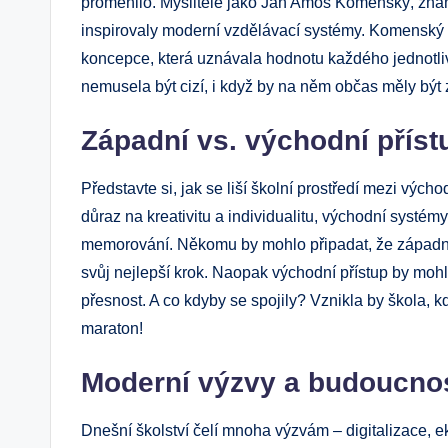
proměnilo. Myslitelé jako Jan Amos Komenský, známý
inspirovaly moderní vzdělávací systémy. Komenský s
koncepce, která uznávala hodnotu každého jednotli
nemusela být cizí, i když by na něm občas měly být 
Západní vs. východní příst
Představte si, jak se liší školní prostředí mezi vý
důraz na kreativitu a individualitu, východní systémy b
memorování. Někomu by mohlo připadat, že západní 
svůj nejlepší krok. Naopak východní přístup by moh
přesnost. A co kdyby se spojily? Vznikla by škola, k
maraton!
Moderní výzvy a budoucnos
Dnešní školství čelí mnoha výzvám – digitalizace, 