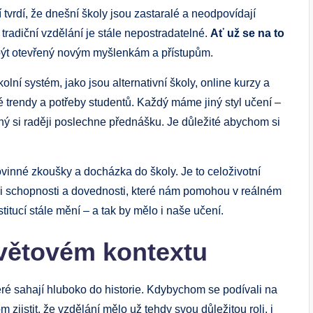
tvrdí, že dnešní školy jsou zastaralé a neodpovídají
tradiční vzdělání je stále nepostradatelné.
Ať už se na to
l být otevřený novým myšlenkám a přístupům.
lní systém, jako jsou alternativní školy, online kurzy a
sné trendy a potřeby studentů. Každý máme jiný styl učení –
iný si raději poslechne přednášku. Je důležité abychom si
inné zkoušky a docházka do školy. Je to celoživotní
e i schopnosti a dovednosti, které nám pomohou v reálném
titucí stále mění – a tak by mělo i naše učení.
světovém kontextu
eré sahají hluboko do historie. Kdybychom se podívali na
jistit, že vzdělání mělo už tehdy svou důležitou roli, i