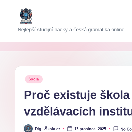
Skip
to
D
Nejlepší studijní hacky a česká gramatika online
content
i
g
i-
Š
Posted
Škola
in
k
Proč existuje škola
o
vzdělávacích instit
l
a
Dig i-Škola.cz
13 prosince, 2025
No C
Posted