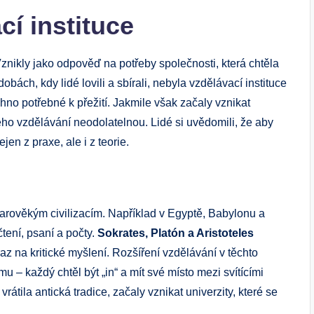
cí instituce
Vznikly jako odpověď na potřeby společnosti, která chtěla
bách, kdy lidé lovili a sbírali, nebyla vzdělávací instituce
hno potřebné k přežití. Jakmile však začaly vznikat
ného vzdělávání neodolatelnou. Lidé si uvědomili, že aby
jen z praxe, ale i z teorie.
starověkým civilizacím. Například v Egyptě, Babylonu a
tení, psaní a počty.
Sokrates, Platón a Aristoteles
ůraz na kritické myšlení. Rozšíření vzdělávání v těchto
 – každý chtěl být „in“ a mít své místo mezi svítícími
tila antická tradice, začaly vznikat univerzity, které se