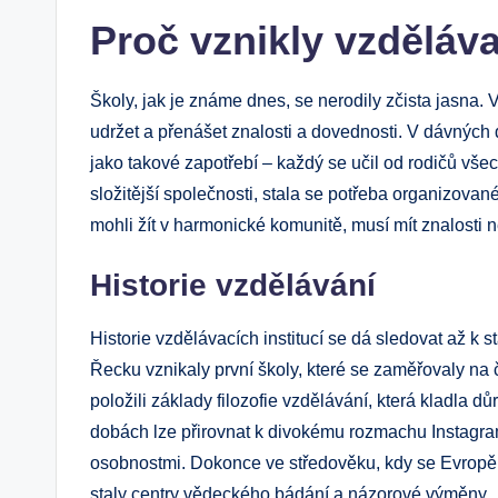
Proč vznikly vzděláva
Školy, jak je známe dnes, se nerodily zčista jasna. 
udržet a přenášet znalosti a dovednosti. V dávných do
jako takové zapotřebí – každý se učil od rodičů všec
složitější společnosti, stala se potřeba organizova
mohli žít v harmonické komunitě, musí mít znalosti ne
Historie vzdělávání
Historie vzdělávacích institucí se dá sledovat až k 
Řecku vznikaly první školy, které se zaměřovaly na č
položili základy filozofie vzdělávání, která kladla d
dobách lze přirovnat k divokému rozmachu Instagramu
osobnostmi. Dokonce ve středověku, kdy se Evropě vrá
staly centry vědeckého bádání a názorové výměny.