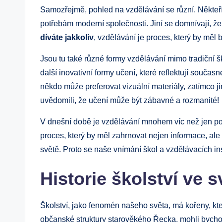
Samozřejmě, pohled na vzdělávání se různí. Někteří 
potřebám moderní společnosti. Jiní se domnívají, že 
díváte jakkoliv
, vzdělávání je proces, který by mě
Jsou tu také různé formy vzdělávání mimo tradiční ško
další inovativní formy učení, které reflektují souča
někdo může preferovat vizuální materiály, zatímco j
uvědomili, že učení může být zábavné a rozmanité!
V dnešní době je vzdělávání mnohem víc než jen pov
proces, který by měl zahrnovat nejen informace, al
světě. Proto se naše vnímání škol a vzdělávacích ins
Historie školství ve 
Školství, jako fenomén našeho světa, má kořeny, kt
občanské struktury starověkého Řecka, mohli bychom z