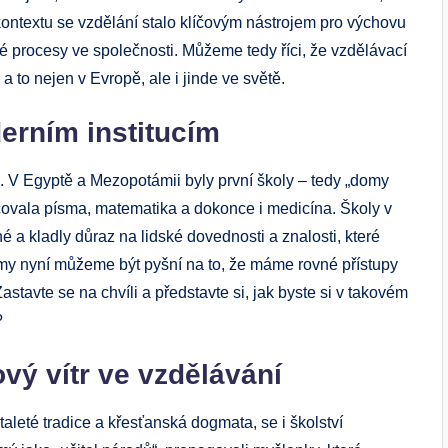
ontextu se vzdělání stalo klíčovým nástrojem pro výchovu
é procesy ve společnosti. Můžeme tedy říci, že vzdělávací
a to nejen v Evropě, ale i jinde ve světě.
erním institucím
ka. V Egyptě a Mezopotámii byly první školy – tedy „domy
yučovala písma, matematika a dokonce i medicína. Školy v
 a kladly důraz na lidské dovednosti a znalosti, které
o my nyní můžeme být pyšní na to, že máme rovné přístupy
astavte se na chvíli a představte si, jak byste si v takovém
?
ý vítr ve vzdělávání
aleté tradice a křesťanská dogmata, se i školství