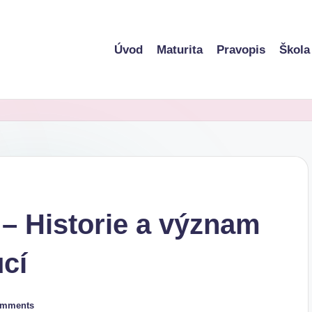
Úvod
Maturita
Pravopis
Škola
 – Historie a význam
ucí
omments