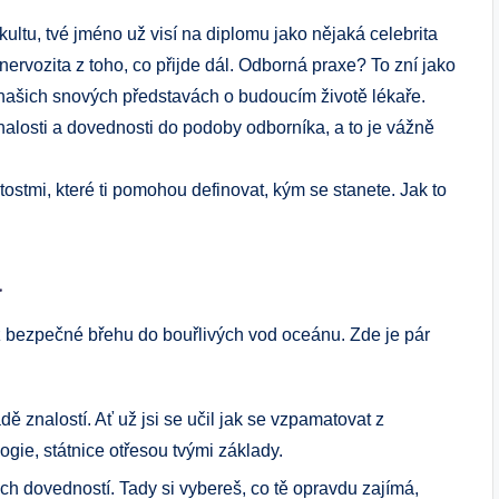
akultu, tvé jméno už visí na diplomu jako nějaká celebrita
nervozita z toho, co přijde dál. Odborná praxe? To zní jako
 našich snových představách o budoucím životě lékaře.
nalosti a dovednosti do podoby odborníka, a to je vážně
ostmi, které ti pomohou definovat, kým se stanete. Jak to
a
 z bezpečné břehu do bouřlivých vod oceánu. Zde je pár
dě znalostí. Ať už jsi se učil jak se vzpamatovat z
gie, státnice otřesou tvými základy.
ých dovedností. Tady si vybereš, co tě opravdu zajímá,