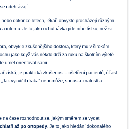
 se odehrávají:
 nebo dokonce letech, lékaři obvykle procházejí různými
 internu. Je to jako ochutnávka jídelního lístku, než si
a, obvykle zkušenějšího doktora, který mu v širokém
rochu jako když vás někdo drží za ruku na školním výletě –
íte umět orientovat sami.
ař získá, je praktická zkušenost – ošetření pacientů, účast
mu „Jak vycvičit draka“ nepomůže, spousta znalostí a
je na čase rozhodnout se, jakým směrem se vydat.
ychiatři až po ortopedy
. Je to jako hledání dokonalého