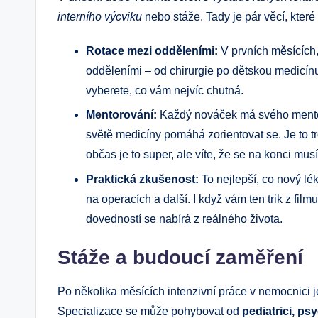
interního výcviku
nebo stáže. Tady je pár věcí, které
Rotace mezi odděleními:
V prvních měsících,
odděleními – od chirurgie po dětskou medicínu a
vyberete, co vám nejvíc chutná.
Mentorování:
Každý nováček má svého mentor
světě medicíny pomáhá zorientovat se. Je to t
občas je to super, ale víte, že se na konci mus
Praktická zkušenost:
To nejlepší, co nový lék
na operacích a další. I když vám ten trik z fil
dovedností se nabírá z reálného života.
Stáže a budoucí zaměření
Po několika měsících intenzivní práce v nemocnici 
Specializace se může pohybovat od
pediatrici, ps