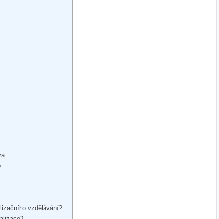
vá
p
alizačního vzdělávání?
ializace?