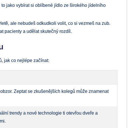
to jako vybírat si oblíbené jídlo ze širokého jídelního
ýletě, ale nebudeš odkudkoli volit, co si vezmeš na zub.
at pacienty a udělat skutečný rozdíl.
u
, jak co nejlépe začínat:
si obzor. Zeptat se zkušenějších kolegů může znamenat
lní trendy a nové technologie ti otevřou dveře a
mi.