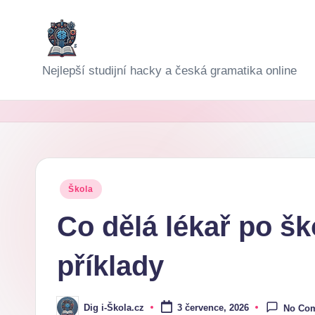
Skip
to
D
Nejlepší studijní hacky a česká gramatika online
content
i
g
i-
Š
Posted
Škola
in
k
Co dělá lékař po šk
o
příklady
l
a
Dig i-Škola.cz
3 července, 2026
No Co
Posted