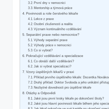
První dny v nemocnici
Mentorship a týmová práce
Povinnosti a role čerstvého lékaře
Lekce z praxe
Osobní zkušenosti a realita
Význam kontinuálního vzdělávání
Separátní praxe nebo nemocnice?
Výhody separátní praxe
Výhody práce v nemocnici
Co si vybrat?
Pokračující vzdělávání a specializace
Co obnáší další vzdělávání?
Jak si vybrat specializaci?
Vzory úspěšných lékařů v praxi
Příklad prvního úspěšného lékaře: Docentka Nováko
Druhý příklad: Doktor Svoboda a jeho unikátní přístu
Nezbytné dovednosti pro úspěšné lékaře
Otázky a Odpovědi
Jaké jsou první kroky lékaře po dokončení školy?
Jaké jsou hlavní povinnosti lékaře během jeho speci
Jak lékař pokračuje ve své kariéře po ukončení spec