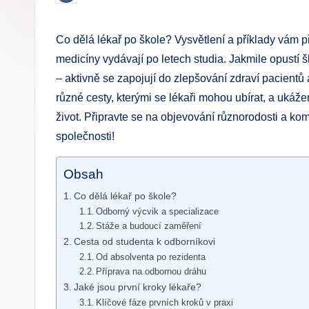
by
.
Co dělá lékař po škole? Vysvětlení a příklady vám při
c
medicíny vydávají po letech studia. Jakmile opustí š
z
– aktivně se zapojují do zlepšování zdraví pacientů
různé cesty, kterými se lékaři mohou ubírat, a ukáže
život. Připravte se na objevování různorodosti a komp
společnosti!
Obsah
Co dělá lékař po škole?
Odborný výcvik a specializace
Stáže a budoucí zaměření
Cesta od studenta k odborníkovi
Od absolventa po rezidenta
Příprava na odbornou dráhu
Jaké jsou první kroky lékaře?
Klíčové fáze prvních kroků v praxi