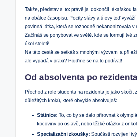
Takže, představ si to: právě jsi dokončil lékařskou f
na obálce časopisu. Pocity slávy a úlevy teď vyváží 
povinná látka, která se rozhodně nekanonizovala v
Začínáš se pohybovat ve světě, kde se formují tvé z
úkol století!
Na této cestě se setkáš s mnohými výzvami a příležit
ale vypadá v praxi? Pojďme se na to podívat!
Od absolventa po rezident
Přechod z role studenta na rezidenta je jako skočit
důležitých kroků, které obvykle absolvuješ:
Státnice:
To, co by se dalo přirovnat k olympiá
kocoviny po oslavě, nebo těžké otázky z onkolo
Specializační zkoušky:
Součástí rozvíjení tv