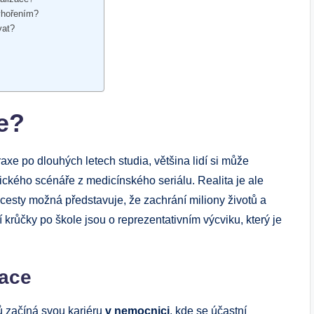
yhořením?
vat?
le?
xe po dlouhých letech studia, většina lidí si může
ického scénáře z medicínského seriálu. Realita je ale
cesty možná představuje, že zachrání miliony životů a
 krůčky po škole jsou o reprezentativním výcviku, který je
zace
ů začíná svou kariéru
v nemocnici
, kde se účastní