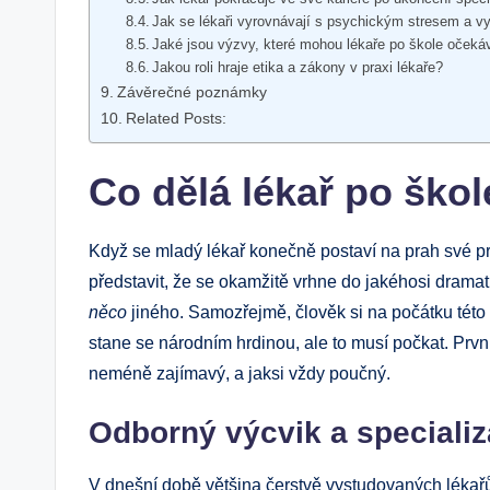
Jak se lékaři vyrovnávají s psychickým stresem a v
Jaké jsou výzvy, které mohou lékaře po škole očeká
Jakou roli hraje etika a zákony v praxi lékaře?
Závěrečné poznámky
Related Posts:
Co dělá lékař po ško
Když se mladý lékař konečně postaví na prah své pra
představit, že se okamžitě vrhne do jakéhosi dramat
něco
jiného. Samozřejmě, člověk si na počátku této 
stane se národním hrdinou, ale to musí počkat. První
neméně zajímavý, a jaksi vždy poučný.
Odborný výcvik a speciali
V dnešní době většina čerstvě vystudovaných lékař