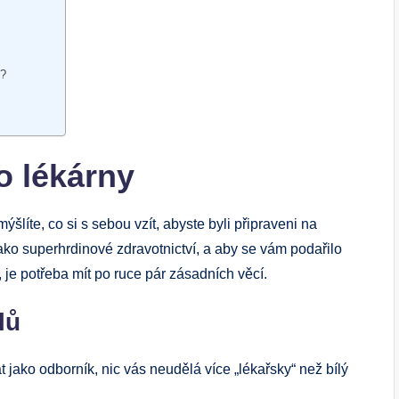
ě?
o lékárny
ýšlíte, co si s sebou vzít, abyste byli připraveni na
jako superhrdinové zdravotnictví, a aby se vám podařilo
je potřeba mít po ruce pár zásadních věcí.
lů
jako odborník, nic vás neudělá více „lékařsky“ než bílý