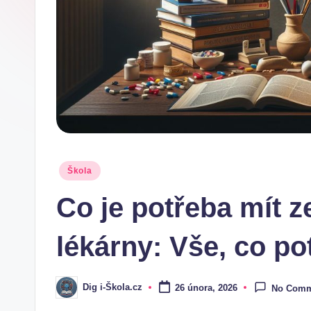
.
c
z
Posted
Škola
in
Co je potřeba mít z
lékárny: Vše, co po
Dig i-Škola.cz
26 února, 2026
No Comm
Posted
by