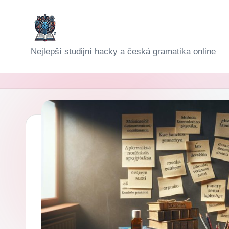
Skip
to
D
Nejlepší studijní hacky a česká gramatika online
content
i
g
i-
Š
k
o
l
a