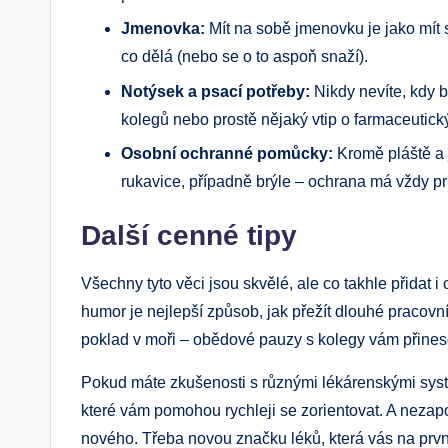
Jmenovka:
Mít na sobě jmenovku je jako mít su
co dělá (nebo se o to aspoň snaží).
Notýsek a psací potřeby:
Nikdy nevíte, kdy b
kolegů nebo prostě nějaký vtip o farmaceutick
Osobní ochranné pomůcky:
Kromě pláště a 
rukavice, případně brýle – ochrana má vždy pri
Další cenné tipy
Všechny tyto věci jsou skvělé, ale co takhle přidat i
humor je nejlepší způsob, jak přežít dlouhé pracovní 
poklad v moři – obědové pauzy s kolegy vám přines
Pokud máte zkušenosti s různými lékárenskými syst
které vám pomohou rychleji se zorientovat. A nez
nového. Třeba novou značku léků, která vás na prvn