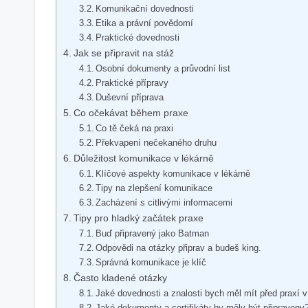
Komunikační dovednosti
Etika a právní povědomí
Praktické dovednosti
Jak se připravit na stáž
Osobní dokumenty a průvodní list
Praktické přípravy
Duševní příprava
Co očekávat během praxe
Co tě čeká na praxi
Překvapení nečekaného druhu
Důležitost komunikace v lékárně
Klíčové aspekty komunikace v lékárně
Tipy na zlepšení komunikace
Zacházení s citlivými informacemi
Tipy pro hladký začátek praxe
Buď připravený jako Batman
Odpovědi na otázky připrav a budeš king.
Správná komunikace je klíč
Často kladené otázky
Jaké dovednosti a znalosti bych měl mít před praxí v
Jaké dokumenty a certifikáty by měly být připraveny