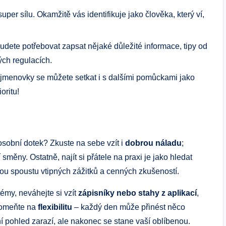
per sílu. Okamžitě vás identifikuje jako člověka, který ví,
udete potřebovat zapsat nějaké důležité informace, tipy od
ých regulacích.
jmenovky se můžete setkat i s dalšími pomůckami jako
oritu!
 osobní dotek? Zkuste na sebe vzít i
dobrou náladu
;
směny. Ostatně, najít si přátele na praxi je jako hledat
ou spoustu vtipných zážitků a cenných zkušeností.
émy, neváhejte si vzít
zápisníky nebo stahy z aplikací
,
apomeňte na
flexibilitu
– každý den může přinést něco
í pohled zarazí, ale nakonec se stane vaší oblíbenou.