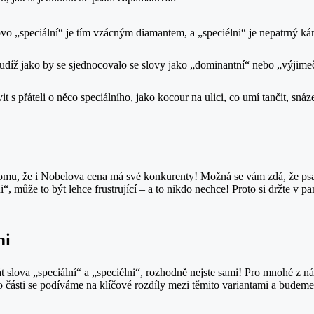
ovo „speciální“ je tím vzácným diamantem, a „speciélni“ je nepatrný kám
tudíž jako by se sjednocovalo se slovy jako „dominantní“ nebo „výjimečný
s přáteli o něco speciálního, jako kocour na ulici, co umí tančit, snáze 
t tomu, že i Nobelova cena má své konkurenty! Možná se vám zdá, že psan
i“, může to být lehce frustrující – a to nikdo nechce! Proto si držte v p
mi
 slova „speciální“ a „speciélni“, rozhodně nejste sami! Pro mnohé z ná
éto části se podíváme na klíčové rozdíly mezi těmito variantami a budeme 