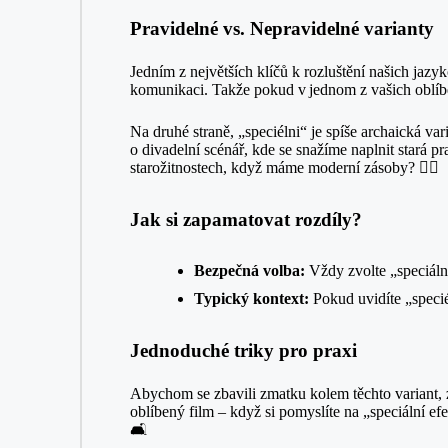
Pravidelné vs. Nepravidelné varianty
Jedním z největších klíčů k rozluštění našich jaz
komunikaci. Takže pokud v jednom z vašich oblíben
Na druhé straně, „speciélni“ je spíše archaická va
o divadelní scénář, kde se snažíme naplnit stará p
starožitnostech, když máme moderní zásoby? 🤷‍♂️
Jak si zapamatovat rozdíly?
Bezpečná volba:
Vždy zvolte „speciáln
Typický kontext:
Pokud uvidíte „speciél
Jednoduché triky pro praxi
Abychom se zbavili zmatku kolem těchto variant, zk
oblíbený film – když si pomyslíte na „speciální efe
🛋️