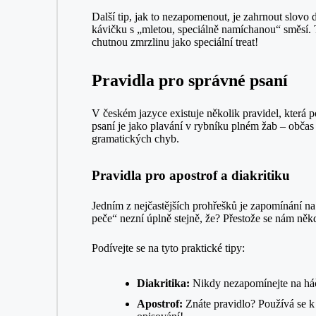
Další tip, jak to nezapomenout, je zahrnout slovo
kávičku s „mletou, speciálně namíchanou“ směsí. T
chutnou zmrzlinu jako speciální treat!
Pravidla pro správné psaní
V českém jazyce existuje několik pravidel, která p
psaní je jako plavání v rybníku plném žab – obča
gramatických chyb.
Pravidla pro apostrof a diakritiku
Jedním z nejčastějších prohřešků je zapomínání na 
peče“ nezní úplně stejně, že? Přestože se nám někd
Podívejte se na tyto praktické tipy:
Diakritika:
Nikdy nezapomínejte na háčk
Apostrof:
Znáte pravidlo? Používá se k 