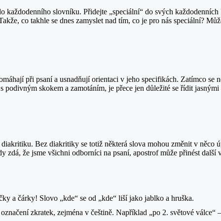
 do každodenního slovníku. Přidejte „speciální“ do svých každodenních 
akže, co takhle se dnes zamyslet nad tím, co je pro nás speciální? Mů
omáhají při psaní a usnadňují orientaci v jeho specifikách. Zatímco se 
s s podivným skokem a zamotáním, je přece jen důležité se řídit jasný
diakritiku. Bez diakritiky se totiž některá slova mohou změnit v něco 
y zdá, že jsme všichni odborníci na psaní, apostrof může přinést další 
y a čárky! Slovo „kde“ se od „kde“ liší jako jablko a hruška.
označení zkratek, zejména v češtině. Například „po 2. světové válce“ –