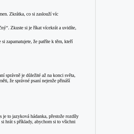
en. Zkrátka, co si zaslouží víc
“. Zkuste si je říkat vícekrát a uvidíte,
si zapamatujete, že patříte k těm, kteří
í správně je důležité až na konci světa,
aměti, že správné psaní nejenže přináší
s je to jazyková hádanka, přestože rozdíly
si hrát s příklady, abychom si to všichni