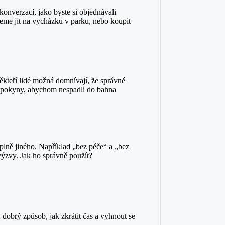
konverzací, jako byste si objednávali
žeme jít na vycházku v parku, nebo koupit
někteří lidé možná domnívají, že správné
mi pokyny, abychom nespadli do bahna
úplně jiného. Například „bez péče“ a „bez
výzvy. Jak ho správně použít?
 dobrý způsob, jak zkrátit čas a vyhnout se