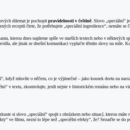
ykových dilemat je pochopit
pravidelnosti v češtině
. Slovo „speciální“ 
ých receptů čtete, že potřebujete „speciální ingredience“, nemáte se če
rianta, kterou dnes najdeme spíše ve starších textech nebo v některých s
ravidla, ale jinak se dnešní komunikaci vyplaťte těmito slovy na míle.
í“, když mluvíte o něčem, co je výjimečné – jako kousek dortu na naro
ni“ v textu, zkontrolujte, jestli nejste v historickém románu nebo na vi
uste si slovo „speciální“ spojit s obrázkem nebo situací, kterou máte 
kty“ ve filmu, nezní to lépe než „speciélni efekty“, že? Sezaďte se do p