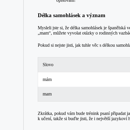
opisování!
Délka samohlásek a význam
Mysleli jste si, že délka samohlásek je španělsk
„mam“, můžete vyvolat otázky o rodinných vazbách,
Pokud si nejste jisti, jak tuhle věc s délkou samoh
Slovo
mám
mam
Zkrátka, pokud vám bude trénink psaní připadat jak
k učení, takže si buďte jisti, že i největší jazykoví 