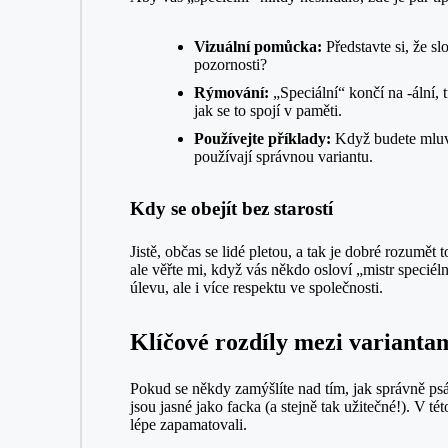
Vizuální pomůcka:
Představte si, že sl
pozornosti?
Rýmování:
„Speciální“ končí na -ální, 
jak se to spojí v paměti.
Používejte příklady:
Když budete mluvit 
používají správnou variantu.
Kdy se obejít bez starostí
Jistě, občas se lidé pletou, a tak je dobré rozumě
ale věřte mi, když vás někdo osloví „mistr speciéln
úlevu, ale i více respektu ve společnosti.
Klíčové rozdíly mezi varianta
Pokud se někdy zamýšlíte nad tím, jak správně psát
jsou jasné jako facka (a stejně tak užitečné!). V t
lépe zapamatovali.