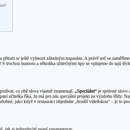
tině?
 a přitom se ještě vyhnout záludným trapasům. A právě teď se zaměříme 
mi! S trochou humoru a několika užitečnými tipy se vplujeme do tajů tě
odívat, co obě slova vlastně znamenají.
„Speciální“
je správné slovo 
í učitelka říká, že má pro nás speciální projekt na výzdobu třídy. N
podobné, jako když v restauraci objednáte „hradší vídeňskou“ – je to pro
pů, jak si jednoduché psaní zapamatovat: