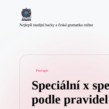
Skip
to
D
Nejlepší studijní hacky a česká gramatika online
content
ig
i-
Š
k
ol
a.
c
z
Posted
Pravopis
in
Speciální x spe
podle pravidel