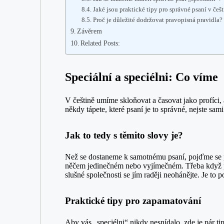
Jaké jsou praktické tipy pro správné psaní v češ
Proč je důležité dodržovat pravopisná pravidla?
Závěrem
Related Posts:
Speciální a speciélni: Co víme
V češtině umíme skloňovat a časovat jako profíci,
někdy tápete, které psaní je to správné, nejste sa
Jak to tedy s těmito slovy je?
Než se dostaneme k samotnému psaní, pojďme se p
něčem jedinečném nebo vyjímečném. Třeba když pan
slušné společnosti se jím raději neohánějte. Je to 
Praktické tipy pro zapamatování
Aby vás „speciélni“ nikdy nesnídalo, zde je pár ti