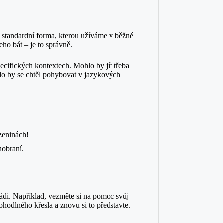
je standardní forma, kterou užíváme v běžné
ho bát – je to správně.
pecifických kontextech. Mohlo by jít třeba
 Kdo by se chtěl pohybovat v jazykových
zeninách!
nobraní.
rádi. Například, vezměte si na pomoc svůj
ohodlného křesla a znovu si to představte.