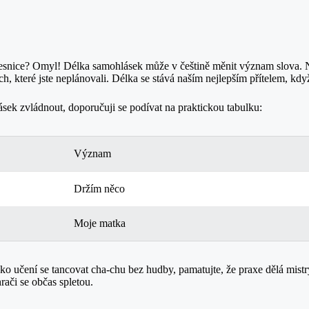
á vesnice? Omyl! Délka samohlásek může v češtině měnit význam slova.
 které jste neplánovali. Délka se stává naším nejlepším přítelem, když
lásek zvládnout, doporučuji se podívat na praktickou tabulku:
Význam
Držím něco
Moje matka
o učení se tancovat cha-chu bez hudby, pamatujte, že praxe dělá mistry!
hrači se občas spletou.