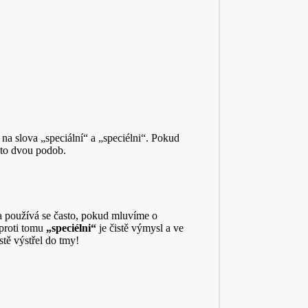
na slova „speciální“ a „speciélni“. Pokud
chto dvou podob.
a používá se často, pokud mluvíme o
aproti tomu
„speciélni“
je čistě výmysl a ve
stě výstřel do tmy!