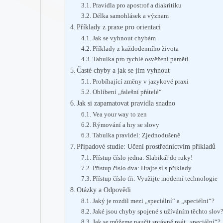
Pravidla pro apostrof a diakritiku
Délka samohlásek a význam
Příklady z praxe pro orientaci
Jak se vyhnout chybám
Příklady z každodenního života
Tabulka pro rychlé osvěžení paměti
Časté chyby a jak se jim vyhnout
Probíhající změny v jazykové praxi
Oblíbení „falešní přátelé“
Jak si zapamatovat pravidla snadno
Vea your way to zen
Rýmování a hry se slovy
Tabulka pravidel: Zjednodušeně
Případové studie: Učení prostřednictvím příkladů
Přístup číslo jedna: Slabikář do ruky!
Přístup číslo dva: Hrajte si s příklady
Přístup číslo tři: Využijte moderní technologie
Otázky a Odpovědi
Jaký je rozdíl mezi „speciální“ a „speciélni“?
Jaké jsou chyby spojené s užíváním těchto slov
Jak se můžeme naučit správně psát „speciální“?