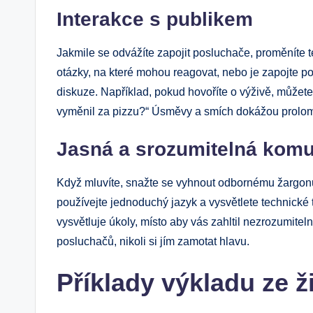
Interakce s publikem
Jakmile se odvážíte zapojit posluchače, proměníte t
otázky, na které mohou reagovat, nebo je zapojte po
diskuze. Například, pokud hovoříte o výživě, můžete 
vyměnil za pizzu?“ Úsměvy a smích dokážou prolomi
Jasná a srozumitelná kom
Když mluvíte, snažte se vyhnout odbornému žargonu
používejte jednoduchý jazyk a vysvětlete technické t
vysvětluje úkoly, místo aby vás zahltil nezrozumitel
posluchačů, nikoli si jím zamotat hlavu.
Příklady výkladu ze ž