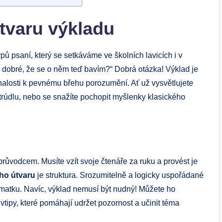
tvaru výkladu
ypů psaní, který se setkáváme ve školních lavicích i v
o dobré, že se o něm teď bavím?“ Dobrá otázka! Výklad je
eznalosti k pevnému břehu porozumění. Ať už vysvětlujete
štrúdlu, nebo se snažíte pochopit myšlenky klasického
 průvodcem. Musíte vzít svoje čtenáře za ruku a provést je
ho útvaru
je struktura. Srozumitelně a logicky uspořádané
zmatku. Navíc, výklad nemusí být nudný! Můžete ho
vtipy, které pomáhají udržet pozornost a učinit téma