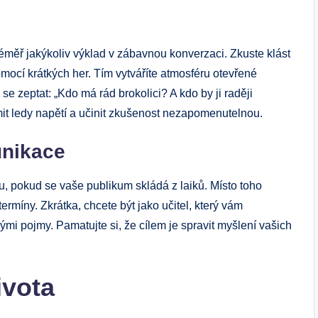
éměř jakýkoliv výklad v zábavnou konverzaci. Zkuste klást
mocí krátkých her. Tím vytváříte atmosféru otevřené
se zeptat: „Kdo má rád brokolici? A kdo by ji raději
t ledy napětí a učinit zkušenost nezapomenutelnou.
unikace
, pokud se vaše publikum skládá z laiků. Místo toho
ermíny. Zkrátka, chcete být jako učitel, který vám
nými pojmy. Pamatujte si, že cílem je spravit myšlení vašich
ivota