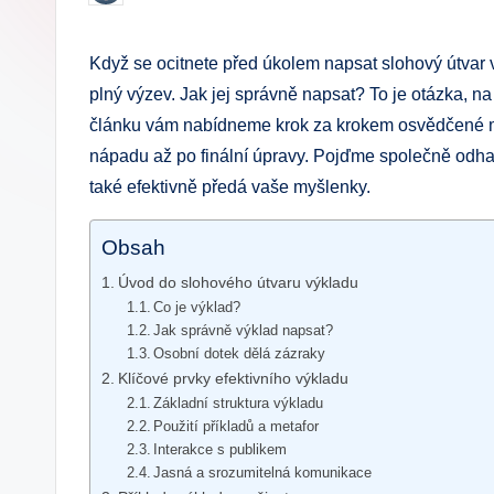
by
.
Když se ocitnete před úkolem napsat slohový útvar výk
c
plný výzev. Jak jej správně napsat? To je otázka, n
z
článku vám nabídneme krok za krokem osvědčené me
nápadu až po finální úpravy. Pojďme společně odhal
také efektivně předá vaše myšlenky.
Obsah
Úvod do slohového útvaru výkladu
Co je výklad?
Jak správně výklad napsat?
Osobní dotek dělá zázraky
Klíčové prvky efektivního výkladu
Základní struktura výkladu
Použití příkladů a metafor
Interakce s publikem
Jasná a srozumitelná komunikace