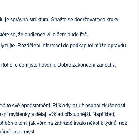
u je správná struktura. Snažte se dodržovat tyto kroky:
těte se, že audience ví, o čem bude řeč.
lyzujte. Rozdělení informací do podkapitol může opravdu
 toho, o čem jste hovořili. Dobré zakončení zanechá
 A má to své opodstatnění. Příklady, ať už osobní zkušenosti
ní myšlenky a dělají výklad přístupnější. Například,
příběh o tom, jak vám na zahradě trvalo několik týdnů, než
áruč, ale i mysl!