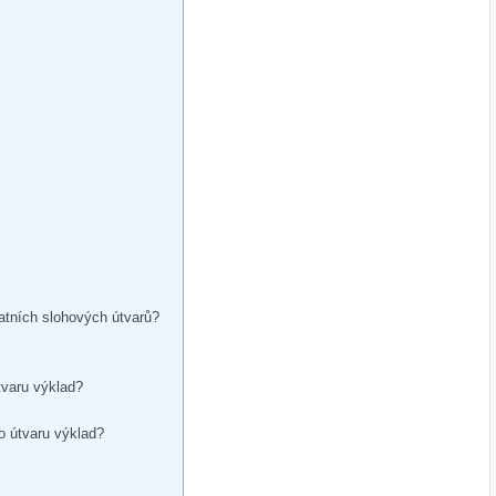
tatních slohových útvarů?
tvaru výklad?
o útvaru výklad?