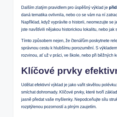
Dalším zlatým pravidlem pro úspěšný výklad je
při
daná tematika ovlivnila, nebo co se vám na ní zatrace
Například, když vyprávíte o historii, neomezujte se j
jste navštívili nějakou historickou lokalitu, nebo jak
Tímto způsobem nejen, že čtenářům poskytnete relev
správnou cestu k hlubšímu porozumění. S výklade
rozvinou, ať už v práci, ve škole, nebo při běžných 
Klíčové prvky efekti
Udělat efektivní výklad je jako vařit skvělou polévk
smíchat dohromady. Klíčové prvky, které tvoří zák
jasně předat vaše myšlenky. Nepodceňujte sílu struk
rozptýlenou pozorností a plným zaujetím.