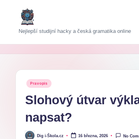
Skip
to
D
Nejlepší studijní hacky a česká gramatika online
content
i
g
i-
Š
Posted
Pravopis
in
k
Slohový útvar výkla
o
napsat?
l
a
Dig i-Škola.cz
16 března, 2026
No Com
Posted