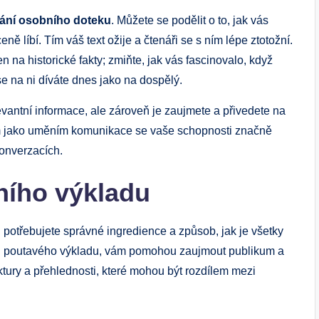
dání osobního doteku
. Můžete se podělit o to, jak vás
ně líbí. Tím váš text ožije a čtenáři se s ním lépe ztotožní.
en na historické fakty; zmiňte, jak vás fascinovalo, když
 se na ni díváte dnes jako na dospělý.
antní informace, ale zároveň je zaujmete a přivedete na
m jako uměním komunikace se vaše schopnosti značně
konverzacích.
vního výkladu
u: potřebujete správné ingredience a způsob, jak je všetky
lad poutavého výkladu, vám pomohou zaujmout publikum a
tury a přehlednosti, které mohou být rozdílem mezi