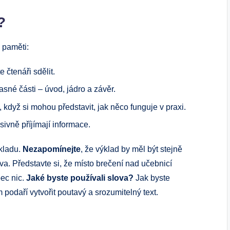
?
a paměti:
 čtenáři sdělit.
asné části – úvod, jádro a závěr.
dyž si mohou představit, jak něco funguje v praxi.
asivně příjímají informace.
kladu.
Nezapomínejte
, že výklad by měl být stejně
va. Představte si, že místo brečení nad učebnicí
ec nic.
Jaké byste používali slova?
Jak byste
odaří vytvořit poutavý a srozumitelný text.