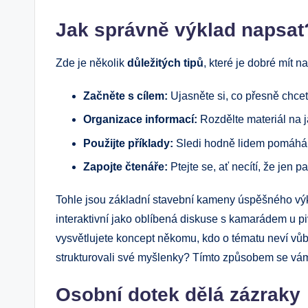
Jak správně výklad napsat
Zde je několik
důležitých tipů
, které je dobré mít n
Začněte s cílem:
Ujasněte si, co přesně chcete
Organizace informací:
Rozdělte materiál na j
Použijte příklady:
Sledi hodně lidem pomáhá, k
Zapojte čtenáře:
Ptejte se, ať necítí, že jen p
Tohle jsou základní stavební kameny úspěšného vý
interaktivní jako oblíbená diskuse s kamarádem u pi
vysvětlujete koncept někomu, kdo o tématu neví vůb
strukturovali své myšlenky? Tímto způsobem se vám p
Osobní dotek dělá zázraky