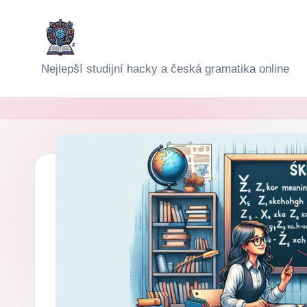
Skip
to
D
Nejlepší studijní hacky a česká gramatika online
content
i
g
i-
Š
k
o
l
a