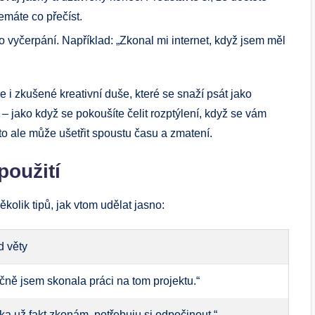
emáte co přečíst.
o vyčerpání. Například: „Zkonal mi internet, když jsem měl
e i zkušené kreativní duše, které se snaží psát jako
– jako když se pokoušíte čelit rozptýlení, když se vám
to ale může ušetřit spoustu času a zmatení.
použití
kolik tipů, jak vtom udělat jasno:
d věty
čně jsem skonala práci na tom projektu.“
a už fakt zkonám, potřebuju si odpočinout.“