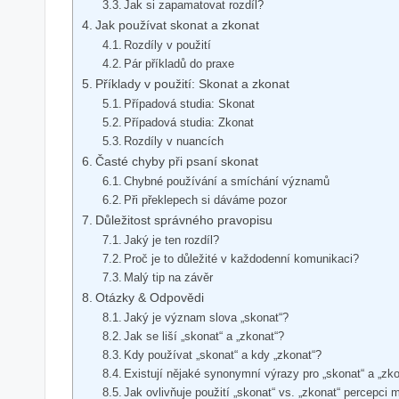
Jak si zapamatovat rozdíl?
Jak používat skonat a zkonat
Rozdíly v použití
Pár příkladů do praxe
Příklady v použití: Skonat a zkonat
Případová studia: Skonat
Případová studia: Zkonat
Rozdíly v nuancích
Časté chyby při psaní skonat
Chybné používání a smíchání významů
Při překlepech si dáváme pozor
Důležitost správného pravopisu
Jaký je ten rozdíl?
Proč je to důležité v každodenní komunikaci?
Malý tip na závěr
Otázky & Odpovědi
Jaký je význam slova „skonat“?
Jak se liší „skonat“ a „zkonat“?
Kdy používat „skonat“ a kdy „zkonat“?
Existují nějaké synonymní výrazy pro „skonat“ a „zk
Jak ovlivňuje použití „skonat“ vs. „zkonat“ percepci 