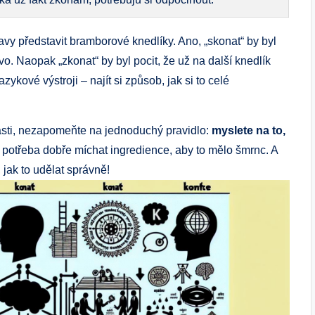
vy představit bramborové knedlíky. Ano, „skonat“ by byl
tovo. Naopak „zkonat“ by byl pocit, že už na další knedlík
zykové výstroji – najít si způsob, jak si to celé
sti, nezapomeňte na jednoduchý pravidlo:
myslete na to,
e potřeba dobře míchat ingredience, aby to mělo šmrnc. A
 jak to udělat správně!