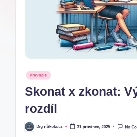
.
c
z
Posted
Pravopis
in
Skonat x zkonat: V
rozdíl
Dig i-Škola.cz
31 prosince, 2025
No C
Posted
by