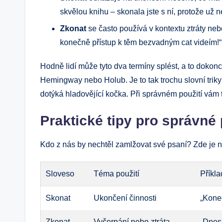
skvělou knihu – skonala jste s ní, protože už n
Zkonat
se často používá v kontextu ztráty neb
konečně přístup k těm bezvadným cat videím!“
Hodně lidí může tyto dva termíny splést, a to dokonc
Hemingway nebo Holub. Je to tak trochu slovní triky 
dotýká hladovějící kočka. Při správném použití vám 
Praktické tipy pro správné 
Kdo z nás by nechtěl zamlžovat své psaní? Zde je ně
Sloveso
Téma použití
Příkla
Skonat
Ukončení činnosti
„Kone
Zkonat
Vyčerpání nebo ztráta
„Dnesk