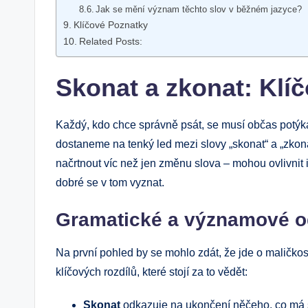
Jak se mění význam těchto slov v běžném jazyce?
Klíčové Poznatky
Related Posts:
Skonat a zkonat: Klíč
Každý, kdo chce správně psát, se musí občas potýka
dostaneme na tenký led mezi slovy „skonat“ a „zkon
načrtnout víc než jen změnu slova – mohou ovlivnit i
dobré se v tom vyznat.
Gramatické a významové od
Na první pohled by se mohlo zdát, že jde o maličkost.
klíčových rozdílů, které stojí za to vědět:
Skonat
odkazuje na ukončení něčeho, co má sv