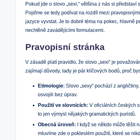
Pokud​ jde o slovo „sexi,“ většina z nás si⁣ představí⁢ 
Pojďme se tedy podívat na ​rozdíl mezi pravopisnými
jazyce ⁢vyvstat. Je to⁤ dobré téma na pokec, hlavně
nechtěně zavádějícími formulacemi.
Pravopisní stránka
V zásadě platí pravidlo, že slovo „sexi“ je ​považová
zajímají ‍důvody,⁣ tady je pár klíčových bodů, proč b
Etimologie:
⁤Slovo „sexy“ ‌pochází z angličtiny
osvojili bez‍ úprav.
Použití ve ⁤slovnících:
V oficiálních českých s
to jen výmysl ​nějakých gramatických‌ puristů.
Obecná⁤ úroveň:
I⁤ když​ se ​někdo může těšit ‍
mluvíme‌ zde o pokleslém použití, které‌ se ‌ni