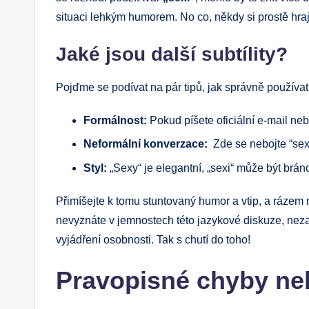
situaci lehkým humorem. No co,⁢ někdy si‌ prostě hra
Jaké jsou další subtílity?
Pojďme se podívat ​na pár tipů, jak‍ správně používat
Formálnost:
Pokud píšete oficiální e-mail nebo⁢
Neformální konverzace:
‍ Zde ⁤se nebojte ⁤“s
Styl:
„Sexy“ je elegantní, „sexi“ může být⁢ brán
Přimíšejte k⁣ tomu⁢ stuntovaný humor ​a vtip, a rázem ‌
nevyznáte v jemnostech této jazykové diskuze, neza
vyjádření osobnosti. Tak s chutí do toho!
Pravopisné chyby neb