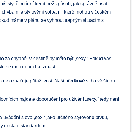
spíš styl či‌ módní​ trend ‍než způsob, jak správně ​psát.
 chybami‌ a stylovými volbami,⁣ které mohou v⁤ českém‌
 pokud máme v plánu se vyhnout trapným situacím s⁤
no za chybné. V​ češtině by mělo být‍ „sexy.“ Pokud vás
yste ‌se měli nenechat zmást:
,​ kde označuje přitažlivost. Naši předkové si ho většinou
lovnících najdete doporučení pro užívání „sexy,“ tedy není⁣
na uvádění slova‍ „sexi“‌ jako určitého stylového prvku,
kdy nestalo standardem.