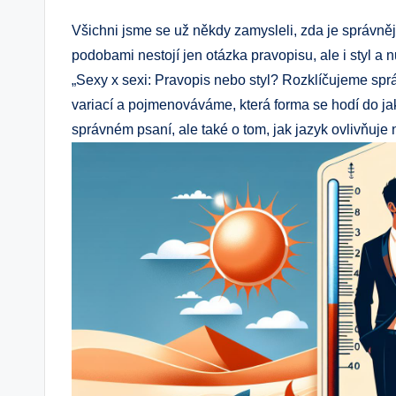
Všichni ‍jsme se už někdy zamysleli, zda je správnějš
podobami nestojí jen otázka pravopisu, ‍ale i styl a 
„Sexy​ x sexi: Pravopis nebo styl? ⁢Rozklíčujeme sp
variací a pojmenováváme, která forma‌ se hodí do⁤ jak
správném ⁤psaní, ale také o tom, jak ⁣jazyk ovlivňuj