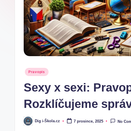
.
c
z
Posted
Pravopis
in
Sexy x sexi: Pravop
Rozklíčujeme sprá
Dig i-Škola.cz
7 prosince, 2025
No Co
Posted
by