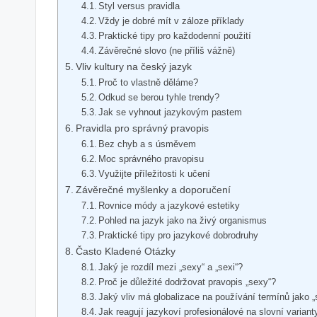
Styl versus pravidla
Vždy je dobré⁣ mít​ v záloze ‌příklady
Praktické‌ tipy pro každodenní⁣ použití
Závěrečné slovo (ne příliš⁤ vážně)
Vliv kultury na český jazyk
Proč⁤ to vlastně děláme?
Odkud se berou tyhle​ trendy?
Jak se vyhnout⁢ jazykovým⁣ pastem
Pravidla pro správný pravopis
Bez chyb a⁣ s‌ úsměvem
Moc správného pravopisu
Využijte příležitosti k učení
Závěrečné myšlenky a doporučení
Rovnice módy ‍a jazykové estetiky
Pohled na jazyk jako ⁣na​ živý ‍organismus
Praktické tipy⁢ pro‍ jazykové dobrodruhy
Často Kladené Otázky
Jaký je rozdíl mezi „sexy“ ⁣a‌ „sexi“?
Proč je důležité dodržovat​ pravopis „sexy“?
Jaký vliv má⁢ globalizace na ‌používání ​termínů ‍jako „
Jak reagují jazykoví profesionálové na slovní ⁢varianty