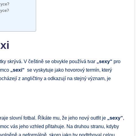
azyce?
zyce?
xi
tky skrývá. V češtině se obvykle používá​ tvar​
„sexy“
pro⁤
tímco
„sexi“
‍ se‌ vyskytuje jako hovorový termín,⁣ který
házejí⁢ z angličtiny ‍a odkazují na stejný význam, ‌je
aje slovní fotbal. ‌Říkáte mu, že jeho⁣ nový outfit‌ je‌
„sexy“
,
ak moc vás jeho vzhled přitahuje. Na druhou stranu, kdyby
 uvolněně a ⁣neformálně,‌ skoro jako⁣ by podtrhoval celou‍