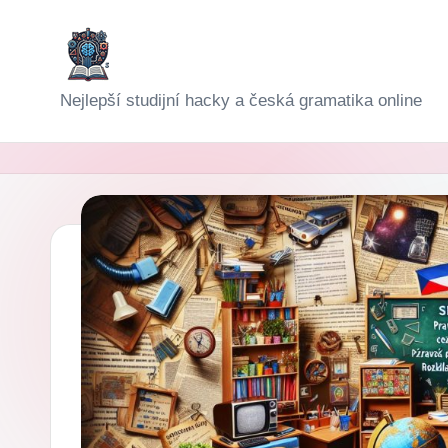
Skip
to
D
Nejlepší studijní hacky a česká gramatika online
content
i
g
i-
Š
k
o
l
a