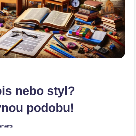
is nebo styl?
vnou podobu!
mments