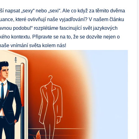
í napsat „sexy“ ​nebo‌ „sexi“. Ale ⁢co když za těmito dvěma
nuance, které ⁢ovlivňují naše vyjadřování? V ‍našem​ článku
rávnou podobu!“ rozplétáme fascinující svět jazykových
ého⁢ kontextu. ⁣Připravte se na to, že se dozvíte nejen o
e naše vnímání světa kolem nás!