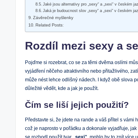
Jaké jsou alternativy pro „sexy“ a „sexi“ v ⁣českém j
Jaká je budoucnost slov „sexy“ a‍ „sexi“ v českém ja
Závěrečné myšlenky
Related Posts:
Rozdíl mezi sexy a⁢ se
Pojďme si rozebrat,‍ co se‍ za těmi ​dvěma oslími‌ můs
vyjádření něčeho atraktivního nebo přitažlivého, za
může nést⁤ lehce odlišný nádech. I když obě slova poc
důležité vědět,‌ kde⁢ a jak je použít.
Čím se liší jejich použití?
Představte si, že jdete ‍na rande‍ a váš přítel ⁤s vámi hr
‌což⁣ je naprosto ‍v pořádku ‍a dokonale vyjadřuje, j
‌se rozhodl použít ⁤tvar
„sexi“
, ‍mohlo by to znít více