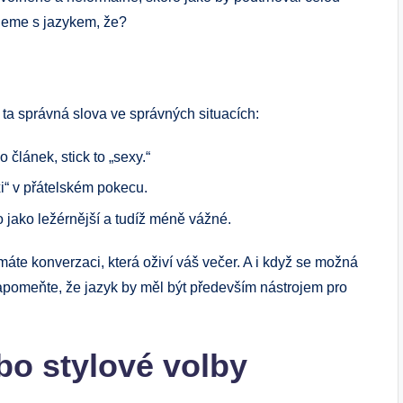
jeme s jazykem,‌ že?
 ta správná ⁤slova ve správných situacích:
 článek, stick to „sexy.“
exi“ v přátelském pokecu.
o jako⁤ ležérnější a tudíž méně vážné.
máte⁢ konverzaci, která oživí⁣ váš večer. A i když se možná‌
pomeňte, že jazyk by měl být především nástrojem pro⁤
o stylové volby