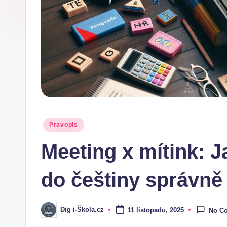
.
c
z
Posted
Pravopis
in
Meeting x mítink: Ja
do češtiny správně
Dig i-Škola.cz
11 listopadu, 2025
No C
Posted
by