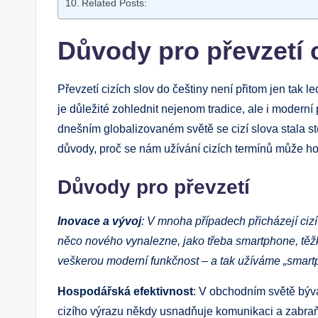
Related Posts:
Důvody pro převzetí 
Převzetí cizích slov do češtiny není přitom jen tak l
je důležité zohlednit nejenom tradice, ale i modern
dnešním globalizovaném světě se cizí slova stala s
důvody, proč se nám užívání cizích termínů může hod
Důvody pro převzetí
Inovace a vývoj
: V mnoha případech přicházejí ciz
něco nového vynalezne, jako třeba smartphone, těžk
veškerou moderní funkčnost – a tak užíváme „smartp
Hospodářská efektivnost
: V obchodním světě bývá
cizího výrazu někdy usnadňuje komunikaci a zabraň