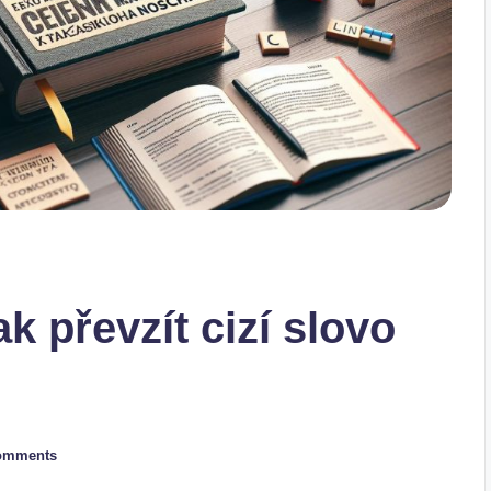
k převzít cizí slovo
omments