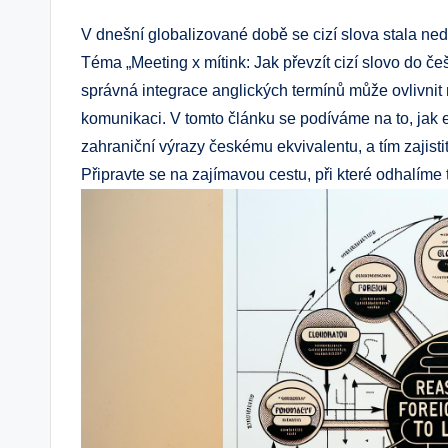
V dnešní globalizované době se cizí slova stala ne
Téma „Meeting x mítink: Jak převzít cizí slovo do če
správná integrace anglických termínů může ovlivnit
komunikaci. V tomto článku se podíváme na to, jak e
zahraniční výrazy českému ekvivalentu, a tím zajisti
Připravte se na zajímavou cestu, při které odhalíme