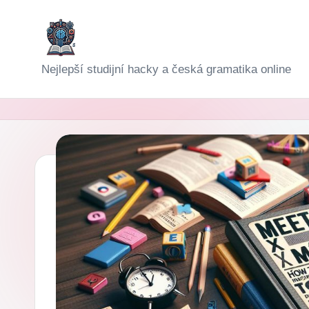
Skip
to
D
Nejlepší studijní hacky a česká gramatika online
content
i
g
i-
Š
k
o
l
a