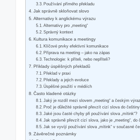
Používání přímého překladu
Jak správně skloňovat slovo
Alternativy k anglickému výrazu
Alternativy pro „meeting“
Správný kontext
Kultura komunikace a meetingy
Klíčové prvky efektivní komunikace
Příprava na meeting – jako na zápas
Technologie: k příteli, nebo nepříteli?
Příklady úspěšných překladů
Překlad v praxi
Překlady a jejich evoluce
Úspěšné použití v médiích
Často kladené otázky
Jaký je rozdíl mezi slovem „meeting“ a českým výra
Proč je důležité správně převzít cizí slova do češtin
Jaké jsou časté chyby při používání slova „mítink“?
Jak správně převzít cizí slova, jako je „meeting“, do 
Jak se vyvíjí používání slova „mítink“ v současné če
Závěrečné poznámky