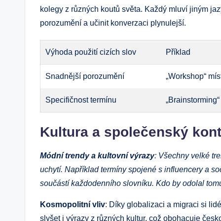
kolegy z různých koutů světa. Každý mluví jiným ja
porozumění a učinit konverzaci plynulejší.
Výhoda použití cizích slov
Příklad
Snadnější porozumění
„Workshop“ míst
Specifičnost termínu
„Brainstorming“
Kultura a společenský kont
Módní trendy a kultovní výrazy
: Všechny velké tre
uchytí. Například termíny spojené s influencery a soci
součástí každodenního slovníku. Kdo by odolal to
Kosmopolitní vliv
: Díky globalizaci a migraci si l
slyšet i výrazy z různých kultur, což obohacuje česko