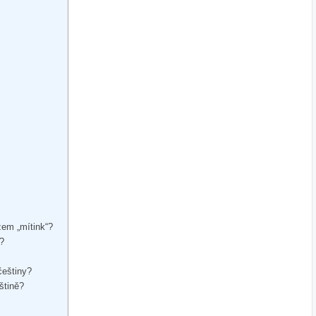
zem „mítink“?
y?
češtiny?
štině?