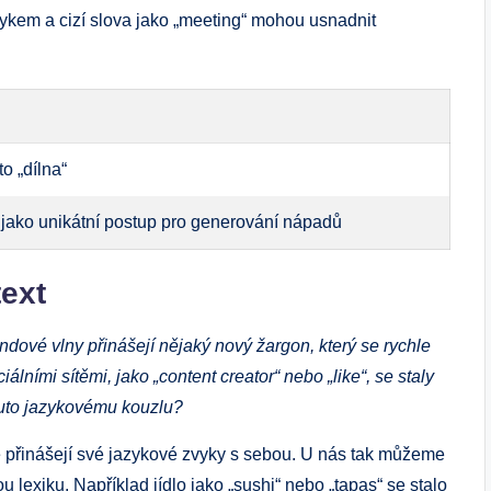
zykem a cizí slova jako „meeting“ mohou usnadnit
o „dílna“
 jako unikátní postup pro generování nápadů
ext
ndové vlny přinášejí nějaký nový žargon, který se rychle
álními sítěmi, jako „content creator“ nebo „like“, se staly
muto jazykovému kouzlu?
idé přinášejí své jazykové zvyky s sebou. U nás tak můžeme
u lexiku. Například jídlo jako „sushi“ nebo „tapas“ se stalo