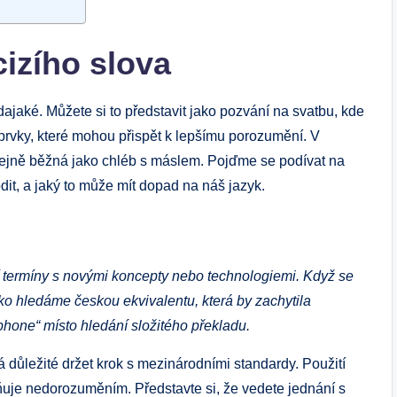
cizího slova
edajaké. Můžete si to představit jako pozvání na svatbu, kde
í prvky, které mohou přispět k lepšímu porozumění. V
tejně běžná jako chléb s máslem. Pojďme se podívat na
it, a jaký to může mít dopad na náš jazyk.
í termíny s novými koncepty nebo technologiemi. Když se
o hledáme českou ekvivalentu, která by zachytila
hone“ místo hledání složitého překladu.
 důležité držet krok s mezinárodními standardy. Použití
uje nedorozuměním. Představte si, že vedete jednání s