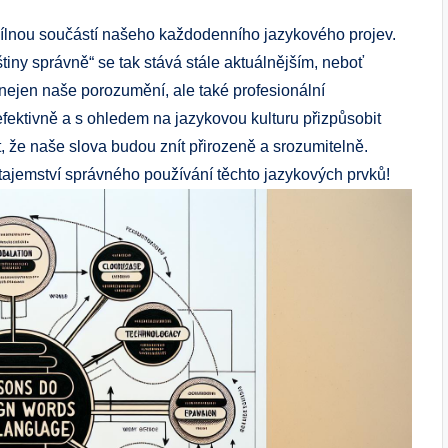
dílnou součástí našeho každodenního jazykového projev.
štiny správně“ se tak stává stále aktuálnějším, neboť
 nejen naše porozumění, ale také profesionální
fektivně a s ohledem na jazykovou kulturu přizpůsobit
t, že naše slova budou znít přirozeně a srozumitelně.
 tajemství správného používání těchto jazykových prvků!