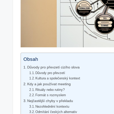
Obsah
Důvody pro převzetí cizího slova
Důvody pro převzetí
Kultura a společenský kontext
Kdy a jak používat meeting
Rituály nebo rutiny?
Formát s rozmyslem
Nejčastější chyby v překladu
Nezohlednění kontextu
Odmítání českých alternativ