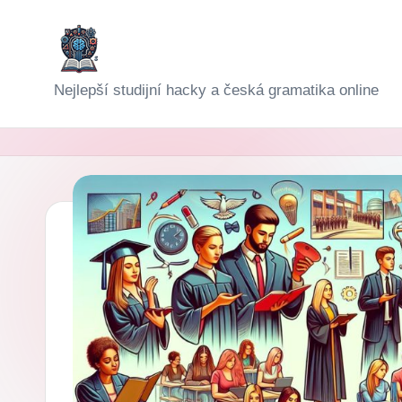
Skip
to
D
Nejlepší studijní hacky a česká gramatika online
content
i
g
i-
Š
k
o
l
a