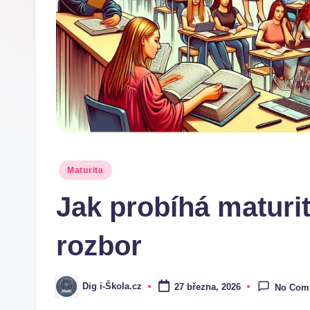
.
c
z
Posted
Maturita
in
Jak probíhá maturit
rozbor
Dig i-Škola.cz
27 března, 2026
No Com
Posted
by