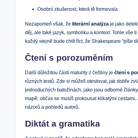
Osobní zkušenost, která tě formovala
Nezapomeň však, že
literární analýza
je jako detek
děj, ale také jazyk, symboliku a kontext. Tohle vše t
každý stejně bude chtít říct, že Shakespeare “píše d
Čtení s porozuměním
Další důležitou částí maturity z češtiny je
čtení s p
různých textů. Zde si můžeš otestovat, jak dobře zvl
jednoduchých batožinách, jako jsou odborné články ne
mapě; občas se musíš prokousat klikatými cestami, a
názorů a pohledů autorů.
Diktát a gramatika