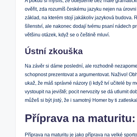
A pokud si myslíš, že odejdeme bez malé gramatick
ověřit, zda rozumíš českému jazyku nejen na úrovni 
základ, na kterém stojí jakákoliv jazyková budova. 
šílenství, ale nakonec dodají tvému psaní nádech pro
většinu otázek, když se o češtině mluví.
Ústní zkouška
Na závěr si dáme poslední, ale rozhodně nezapomen
schopnost prezentovat a argumentovat. Naživo! Obhaj
ukaž, že máš správné názory (i když tví učitelé by m
vystoupit na jeviště; pocit nervozity se dá utlumit d
můžeš si být jistý, že i samotný Homer by ti zatleskal
Příprava na maturitu:
Příprava na maturitu je jako příprava na velké sporto