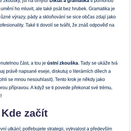
é zkoušky, jsi na omylu!
Diktát a gramatika
ti pomohou
umění ho mluvit, ale také psát bez hrubek. Gramatika je
Různé výrazy, pády a skloňování se sice občas zdají jako
fesionality. Také ti dovolí se tvářit, že znáš odpověď na
utelnou část, a tou je
ústní zkouška
. Tady se ukáže tvá
 právě napsané eseje, diskutuj o literárních dílech a
ohli se mnou nesouhlasit). Tento krok je někdy jako
obrou přípravou. A když se ti povede překonat své trému,
!
 Kde začít
vní utkání; potřebujete strategii, vytrvalost a především