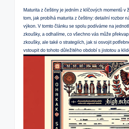
Maturita z češtiny je jedním z klíčových momentů v ž
tom, jak probíhá maturita z češtiny: detailní rozbo
výkon. V tomto článku se spolu podíváme na jednotl
zkoušky, a odhalíme, co všechno vás může překvapit.
zkoušky, ale také o strategiích, jak si osvojit pot
vstoupit do tohoto důležitého období s jistotou a kli