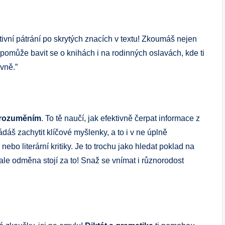
tivní pátrání po skrytých znacích v textu! Zkoumáš nejen
i pomůže bavit se o knihách i na rodinných oslavách, kde ti
ivně.”
orozuměním
. To tě naučí, jak efektivně čerpat informace z
ádáš zachytit klíčové myšlenky, a to i v ne úplně
bo literární kritiky. Je to trochu jako hledat poklad na
le odměna stojí za to! Snaž se vnímat i různorodost