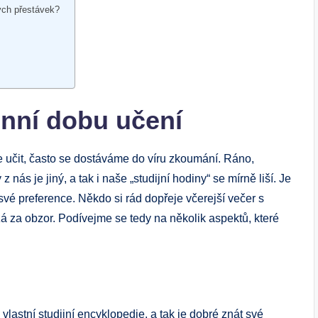
ých přestávek?
enní dobu učení
e učit, často se dostáváme do víru zkoumání. Ráno,
nás je jiný, a tak i naše „studijní hodiny“ se mírně liší. Je
 své preference. Někdo si rád dopřeje včerejší večer s
ézá za obzor. Podívejme se tedy na několik aspektů, které
vlastní studijní encyklopedie, a tak je dobré znát své