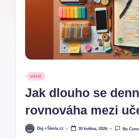
.
c
z
Posted
Učení
in
Jak dlouho se denn
rovnováha mezi uč
Dig i-Škola.cz
30 května, 2026
No Com
Posted
by