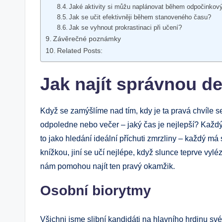
Jaké aktivity si můžu naplánovat během odpočinkov
Jak se učit efektivněji během stanoveného času?
Jak se vyhnout prokrastinaci při učení?
Závěrečné poznámky
Related Posts:
Jak najít správnou d
Když se zamýšlíme nad tím, kdy je ta pravá chvíle s
odpoledne nebo večer – jaký čas je nejlepší? Každý z 
to jako hledání ideální příchuti zmrzliny – každý má
knížkou, jiní se učí nejlépe, když slunce teprve vyl
nám pomohou najít ten pravý okamžik.
Osobní biorytmy
Všichni jsme slibní kandidáti na hlavního hrdinu své 