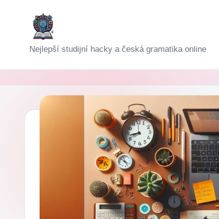
Skip
to
D
Nejlepší studijní hacky a česká gramatika online
content
i
g
i-
Š
k
o
l
a