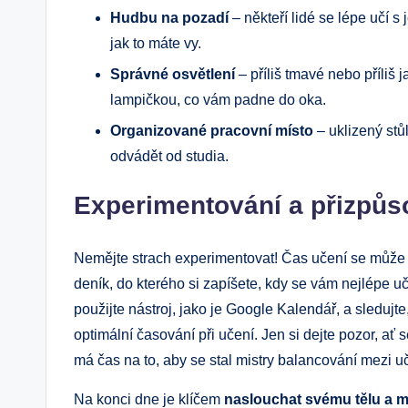
Hudbu na pozadí
– někteří lidé se lépe učí s 
jak to máte vy.
Správné osvětlení
– příliš tmavé nebo příliš 
lampičkou, co vám padne do oka.
Organizované pracovní místo
– uklizený stů
odvádět od studia.
Experimentování a přizpůs
Nemějte strach experimentovat! Čas učení se může mě
deník, do kterého si zapíšete, kdy se vám nejlépe u
použijte nástroj, jako je Google Kalendář, a sleduj
optimální časování při učení. Jen si dejte pozor, ať 
má čas na to, aby se stal mistry balancování mezi u
Na konci dne je klíčem
naslouchat svému tělu a m