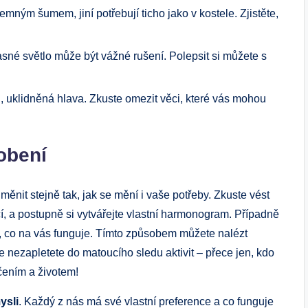
jemným šumem, jiní potřebují ticho jako v kostele. Zjistěte,
jasné světlo může být vážné rušení. Polepsit si můžete s
l, uklidněná hlava. Zkuste omezit věci, které vás mohou
obení
nit stejně tak, jak se mění i vaše potřeby. Zkuste vést
čí, a postupně si vytvářejte vlastní harmonogram. Případně
te, co na vás funguje. Tímto způsobem můžete nalézt
se nezapletete do matoucího sledu aktivit – přece jen, kdo
čením a životem!
ysli
. Každý z nás má své vlastní preference a co funguje