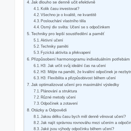
Jak dlouho se denně učit efektivně
Kolik času investovat?
Všechno je o kvalitě, ne kvantitě
Poslouchání vlastního těla
Osmý div světa: Učení se s odpočinkem
Techniky pro lepší soustředění a paměť
Aktivní učení
Techniky paměti
Fyzická aktivita a překvapení
Přizpůsobení harmonogramu individuálním potřebám
H3: Jak určit svůj ideální čas na učení
H3: Mějte na paměti, že kvalitní odpočinek je nezbyt
H3: Flexibilita a přizpůsobivost během učení
Jak optimalizovat učení pro maximální výsledky
Plánování a struktura
Různé metody učení
Odpočinek a zotavení
Otázky a Odpovědi
Jakou délku času bych měl denně věnovat učení?
Jak najít správnou rovnováhu mezi učením a odpoč
Jaké jsou výhody odpočinku během učení?