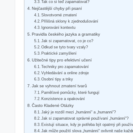
Tak co si teď zapamatovat?
Nejčastější chyby při psaní
Slovotvorné zmatení
Přílišná sklony k zjednodušování
Ignorování kontextu
Pravidla českého jazyka a gramatiky
Jak si zapamatovat, co je co?
Odkud se tyto tvary vzaly?
Praktické zamyšlení
Užitečné tipy pro efektivní učení
Techniky pro zapamatování
Vyhledávání a online zdroje
Osobní tipy a triky
Jak se vyhnout zmatení tvarů
Paměťové pomůcky, které fungují
Konzistence a opakování
Často Kladené Otázky
Jaký je rozdíl mezi „humánní“ a „humanni“?
Jak si zapamatovat správné používaní „humánní“?
Existují situace, kdy je potřeba být opatrný při použ
Jak může použití slova „humánní“ ovlivnit naše kaž