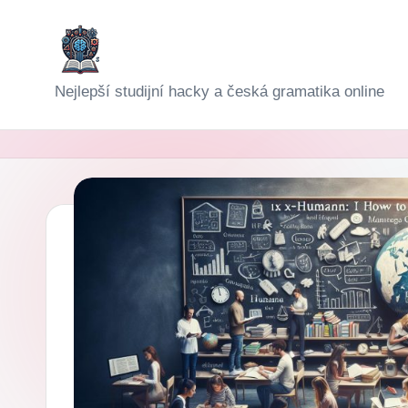
Skip
to
D
Nejlepší studijní hacky a česká gramatika online
content
i
g
i-
Š
k
o
l
a