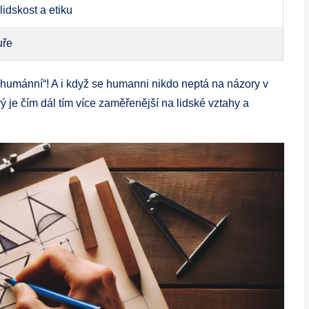
idskost a etiku
uře
ezhumánní“! A i když se humanni nikdo neptá na názory v
rý je čím dál tím více zaměřenější na lidské vztahy a