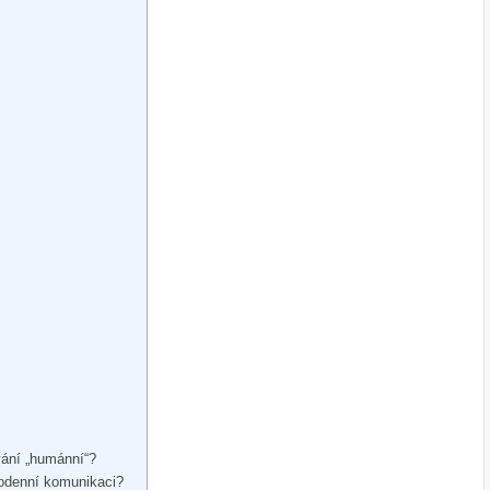
ívání „humánní“?
dodenní komunikaci?