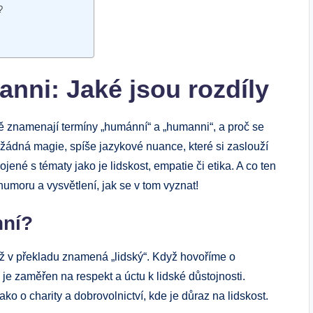
?
ni: Jaké jsou rozdíly
ně znamenají termíny „humánní“ a „humanni“, a proč se
í žádná magie, spíše jazykové nuance, které si zaslouží
jené s tématy jako je lidskost, empatie či etika. A co ten
 humoru a vysvětlení, jak se v tom vyznat!
nní?
ž v překladu znamená „lidský“. Když hovoříme o
e zaměřen na respekt a úctu k lidské důstojnosti.
ako o charity a dobrovolnictví, kde je důraz na lidskost.