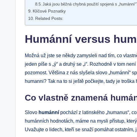
Jaká jsou běžná chybná použití spojená s „humánní“
Klíčové Poznatky
Related Posts:
Humánní versus human
Možná už jste se někdy zamysleli nad tím, co vlast
jeden píše s „ý“ a druhý se „i“. Rozhodně v tom nen
pozornost. Většina z nás slyšela slovo „humánní“ spo
humanni? Tak na to si ještě počkejte, tady je troška
Co vlastně znamená humá
Slovo
humánní
pochází z latinského „humanus“, co
humánních hodnotách, máme na mysli přístup, který j
Uvažujte o lidech, kteří se snaží pomáhat ostatním, j