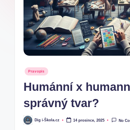
.
c
z
Posted
Pravopis
in
Humánní x humanni
správný tvar?
Dig i-Škola.cz
14 prosince, 2025
No C
Posted
by