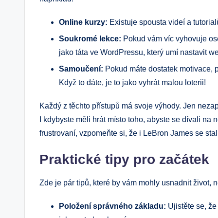
Online kurzy:
Existuje spousta videí a tutoria
Soukromé lekce:
Pokud vám víc vyhovuje osobn
jako táta ve WordPressu, který umí nastavit w
Samoučení:
Pokud máte dostatek motivace, po
Když to dáte, je to jako vyhrát malou loterii!
Každý z těchto přístupů má svoje výhody. Jen nezapo
I kdybyste měli hrát místo toho, abyste se dívali na n
frustrovaní, vzpomeňte si, že i LeBron James se sta
Praktické tipy pro začátek
Zde je pár tipů, které by vám mohly usnadnit život, n
Položení správného základu:
Ujistěte se, že