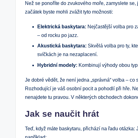
Než se ponoříte do zvukového moře, zamyslete se, jak
začátek byste mohli zvážit tyto možnosti:
Elektrická baskytara:
Nejčastější volba pro z
– od rocku po jazz.
Akustická baskytara:
Skvělá volba pro ty, kte
svíčkách je na nezaplacení.
Hybridní modely:
Kombinují výhody obou typů a
Je dobré vědět, že není jedna „správná“ volba – co
Rozhodující je váš osobní pocit a pohodlí při hře.
nenajdete tu pravou. V některých obchodech dokonc
Jak se naučit hrát
Teď, když máte baskytaru, přichází na řadu otázka: J
například: