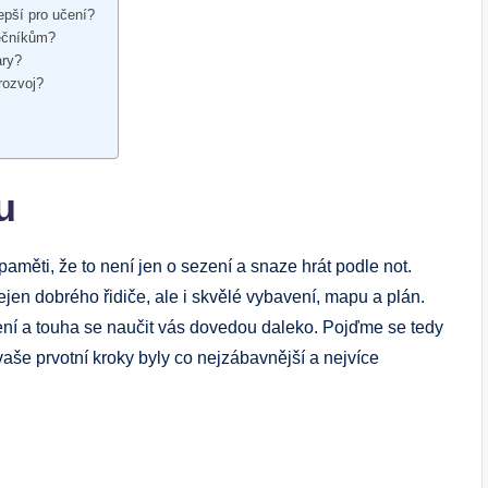
lepší pro učení?
tečníkům?
ary?
rozvoj?
u
paměti, že to není jen o sezení a snaze hrát podle not.
nejen dobrého řidiče, ale i skvělé vybavení, mapu a plán.
ení a touha se naučit vás dovedou daleko. Pojďme se tedy
vaše prvotní kroky byly co nejzábavnější a nejvíce