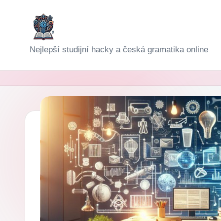
Skip
to
D
Nejlepší studijní hacky a česká gramatika online
content
i
g
i-
Š
k
o
l
a