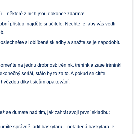
lů – některé z nich jsou dokonce zdarma!
í přístup, najděte si učitele. Nechte je, aby vás vedli
eb.
slechněte si oblíbené skladby a snažte se je napodobit.
meňte na jednu drobnost: trénink, trénink a zase trénink!
ekonečný seriál, stálo by to za to. A pokud se cítíte
l hvězdou díky tisícům opakování.
ež se dumáte nad tím, jak zahrát svoji první skladbu:
 umíte správně ladit baskytaru – neladěná baskytara je