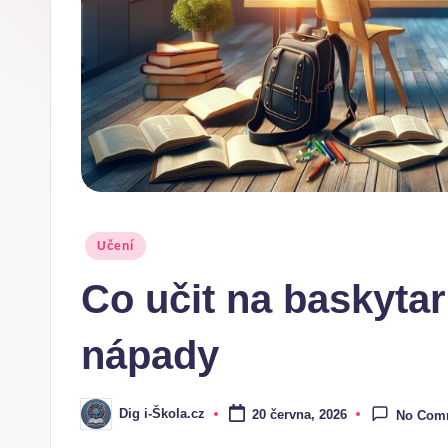
.
c
z
Posted
Učení
in
Co učit na baskytar
nápady
Dig i-Škola.cz
20 června, 2026
No Com
Posted
by