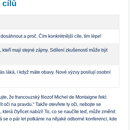
 cílů
 dosáhnout a proč. Čím konkrétnější cíle, tím lépe!
, kteří mají stejné zájmy. Sdílení zkušeností může být
vás láká, i když máte obavy. Nové výzvy posilují osobní
jte, že francouzský filozof Michel de Montaigne řekl:
t oči na pravdu.“ Takže otevřete ty oči, nebojte se
která čtyřicet nabízí! To, co se naučíte teď, může změnit
ná se o pár let potkáme na nějaké odborné konferenci, kde