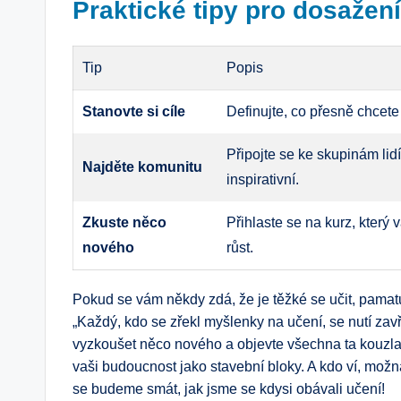
Praktické tipy pro dosažení
Tip
Popis
Stanovte si cíle
Definujte, co přesně chcete
Připojte se ke skupinám lidí
Najděte komunitu
inspirativní.
Zkuste něco
Přihlaste se na kurz, který 
nového
růst.
Pokud se vám někdy zdá, že je těžké se učit, pamatu
„Každý, kdo se zřekl myšlenky na učení, se nutí zavří
vyzkoušet něco nového a objevte všechna ta kouzla, 
vaši budoucnost jako stavební bloky. A kdo ví, mož
se budeme smát, jak jsme se kdysi obávali učení!