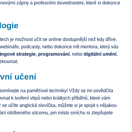
s novými zájmy a profesními dovednostmi, které si dokonce
logie
ech je možnost učit se online dostupnější než kdy dříve.
 webináře, podcasty, nebo dokonce mít mentora, který vás
ingové strategie
,
programování
, nebo
digitální umění
,
ozkoumat.
vní učení
pomínejte na paměťové techniky! Vždy se mi osvědčila
rovnat k tvoření vtipů nebo krátkých příběhů, které vám
e učíte anglická slovíčka, můžete si je spojit s nějakou
ání oblíbeného sitcomu, jen místo smíchu si zlepšujete