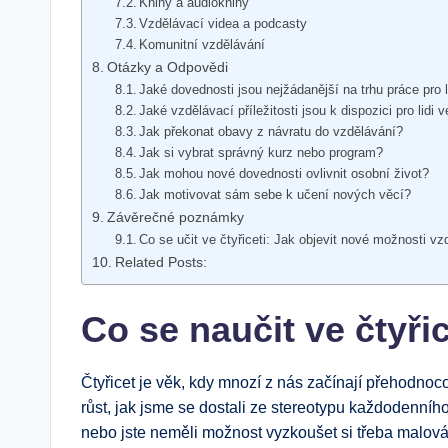
Knihy a audioknihy
Vzdělávací videa a podcasty
Komunitní vzdělávání
Otázky a Odpovědi
Jaké dovednosti jsou nejžádanější na trhu práce pro li
Jaké vzdělávací příležitosti jsou k dispozici pro lidi v
Jak překonat obavy z návratu do vzdělávání?
Jak si vybrat správný kurz nebo program?
Jak mohou nové dovednosti ovlivnit osobní život?
Jak motivovat sám sebe k učení nových věcí?
Závěrečné poznámky
Co se učit ve čtyřiceti: Jak objevit nové možnosti vz
Related Posts:
Co se naučit ve čtyřic
Čtyřicet je věk, kdy mnozí z nás začínají přehodnoco
růst, jak jsme se dostali ze stereotypu každodenníh
nebo jste neměli možnost vyzkoušet si třeba malování