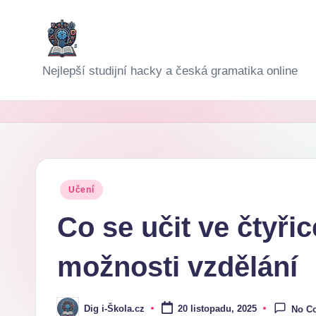
Skip
to
D
Nejlepší studijní hacky a česká gramatika online
content
i
g
i-
Š
Posted
Učení
in
k
Co se učit ve čtyřic
o
možnosti vzdělání
l
a
Dig i-Škola.cz
20 listopadu, 2025
No C
Posted