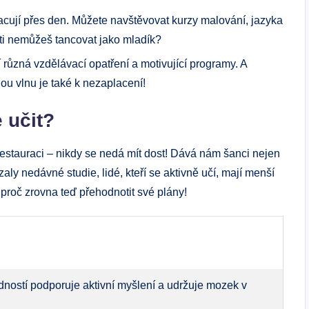
racují přes den. Můžete navštěvovat kurzy malování, jazyka
eti nemůžeš tancovat jako mladík?
ůzná vzdělávací opatření a motivující programy. A
ou vlnu je také k nezaplacení!
e učit?
restauraci – nikdy se nedá mít dost! Dává nám šanci nejen
ázaly nedávné studie, lidé, kteří se aktivně učí, mají menší
 proč zrovna teď přehodnotit své plány!
ností podporuje aktivní myšlení a udržuje mozek v