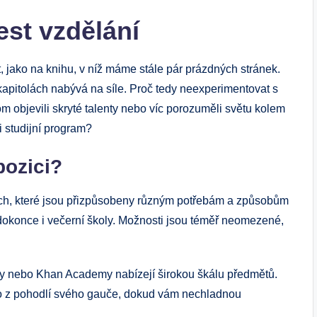
st vzdělání
ot, jako na knihu, v níž máme stále pár prázdných stránek.
 kapitolách nabývá na síle. Proč tedy neexperimentovat s
 objevili skryté talenty nebo víc porozuměli světu kolem
i studijní program?
ozici?
ch, které jsou přizpůsobeny různým potřebám a způsobům
a dokonce i večerní školy. Možnosti jsou téměř neomezené,
y nebo Khan Academy nabízejí širokou škálu předmětů.
to z pohodlí svého gauče, dokud vám nechladnou