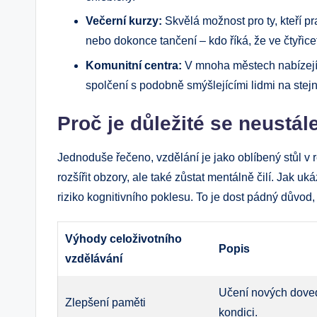
Večerní kurzy:
Skvělá možnost pro ty, kteří p
nebo dokonce tančení – kdo říká, že ve čtyřic
Komunitní centra:
V mnoha městech nabízejí r
spolčení s podobně smýšlejícími lidmi na stejn
Proč je důležité se neustál
Jednoduše řečeno, vzdělání je jako oblíbený stůl v 
rozšířit obzory, ale také zůstat mentálně čilí. Jak uk
riziko kognitivního poklesu. To je dost pádný důvod,
Výhody celoživotního
Popis
vzdělávání
Učení nových doved
Zlepšení paměti
kondici.