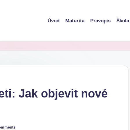
Úvod
Maturita
Pravopis
Škola
eti: Jak objevit nové
omments