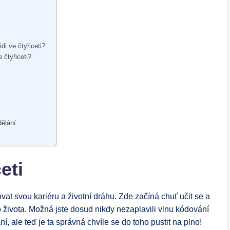
di ve čtyřiceti?
e čtyřiceti?
dělání
eti
vat svou kariéru a životní dráhu. Zde začíná chuť učit se a
o života. Možná jste dosud nikdy nezaplavili vlnu kódování
, ale teď je ta správná chvíle se do toho pustit na plno!