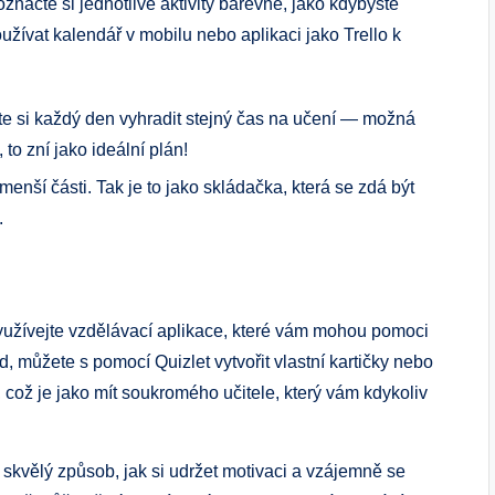
značte si jednotlivé aktivity barevně, jako kdybyste
užívat kalendář v mobilu nebo aplikaci jako Trello k
e si každý den vyhradit stejný čas na učení — možná
to zní jako ideální plán!
enší části. Tak je to jako skládačka, která se zdá být
.
yužívejte vzdělávací aplikace, které vám mohou pomoci
ad, můžete s pomocí Quizlet vytvořit vlastní kartičky nebo
ož je jako mít soukromého učitele, který vám kdykoliv
o skvělý způsob, jak si udržet motivaci a vzájemně se