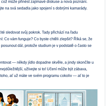
, což může přinést zajímavé diskuse a nová poznání.
jte na svá sedadla jako spojení s dobrými kamarády.
žité sledovat svůj pokrok. Tady přichází na řadu
ní: Co vám funguje? Co byste chtěli zlepšit? Říká se, že
se posunout dál, protože studium je v podstatě o často se
entovat — někdy jídlo dopadne skvěle, a jindy skončíte u
ejdůležitější, užívejte si to! Učení může být zábava,
 toho, ať už máte ve svém programu cokoliv — ať to je