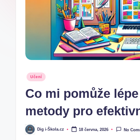
.
c
z
Posted
Učení
in
Co mi pomůže lépe s
metody pro efektiv
Dig i-Škola.cz
18 června, 2026
No Com
Posted
by