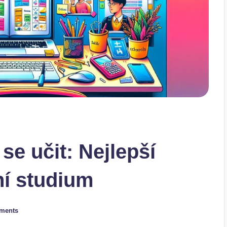
e učit: Nejlepší
ní studium
ments