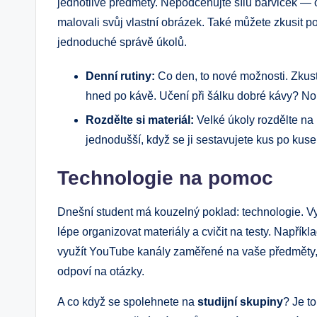
jednotlivé předměty. Nepodceňujte sílu barviček — o
malovali svůj vlastní obrázek. Také můžete zkusit po
jednoduché správě úkolů.
Denní rutiny:
Co den, to nové možnosti. Zkust
hned po kávě. Učení při šálku dobré kávy? No, 
Rozdělte si materiál:
Velké úkoly rozdělte na m
jednodušší, když se ji sestavujete kus po kuse
Technologie na pomoc
Dnešní student má kouzelný poklad: technologie. V
lépe organizovat materiály a cvičit na testy. Napříkl
využít YouTube kanály zaměřené na vaše předměty, c
odpoví na otázky.
A co když se spolehnete na
studijní skupiny
? Je t