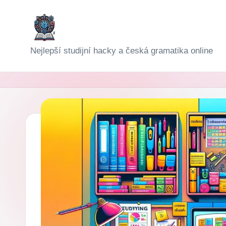
Skip
to
D
Nejlepší studijní hacky a česká gramatika online
content
i
g
i-
Š
k
o
l
a