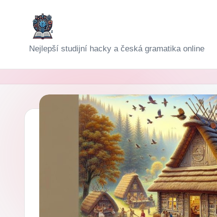
Skip
to
D
Nejlepší studijní hacky a česká gramatika online
content
i
g
i-
Š
k
o
l
a