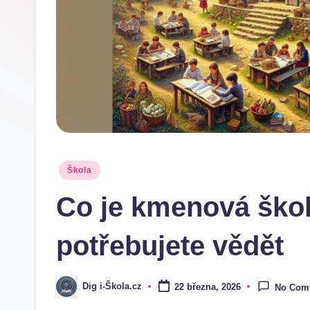
.
c
z
Posted
Škola
in
Co je kmenová škol
potřebujete vědět
Dig i-Škola.cz
22 března, 2026
No Com
Posted
by