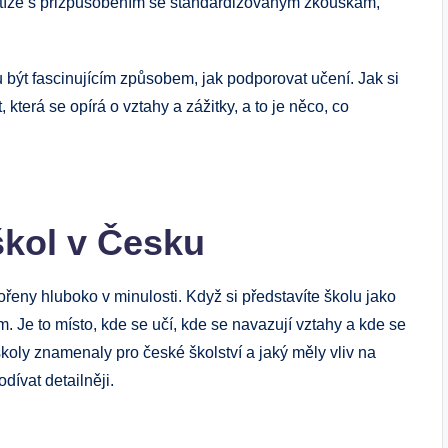
tíže s přizpůsobením se standardizovaným zkouškám,
 být fascinujícím způsobem, jak podporovat učení. Jak si
 která se opírá o vztahy a zážitky, a to je něco, co
škol v Česku
řeny hluboko v minulosti. Když si představíte školu jako
. Je to místo, kde se učí, kde se navazují vztahy a kde se
koly znamenaly pro české školství a jaký měly vliv na
ívat detailněji.