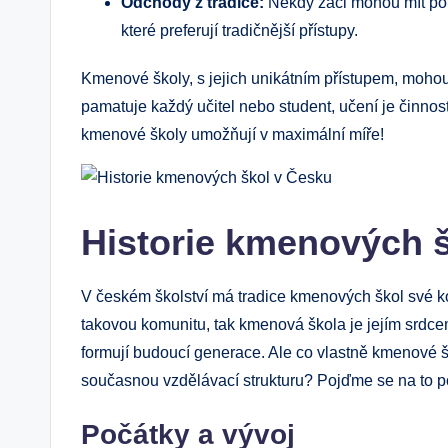
Odchody z tradice:
Někdy žáci mohou mít po
které preferují tradičnější přístupy.
Kmenové školy, s jejich unikátním přístupem, mohou
pamatuje každý učitel nebo student, učení je činnost,
kmenové školy umožňují v maximální míře!
Historie kmenových 
V českém školství má tradice kmenových škol své ko
takovou komunitu, tak kmenová škola je jejím srdcem
formují budoucí generace. Ale co vlastně kmenové š
současnou vzdělávací strukturu? Pojďme se na to pod
Počátky a vývoj