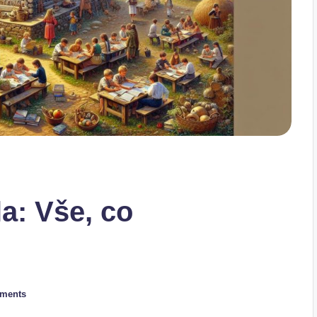
a: Vše, co
ments