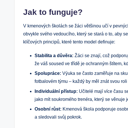
Jak to funguje?
V kmenových školách se žáci většinou učí v pevný
obvykle svého vedoucího, který se stará o to, aby se 
klíčových principů, které tento model definuje:
Stabilita a důvěra:
Žáci se znají, což podporuj
že váš soused ve třídě je ochranným štítem, k
Spolupráce:
Výuka se často zaměřuje na skupi
fotbalovém týmu – každý by měl znát svou roli
Individuální přístup:
Učitelé mají více času s
jako mít soukromého trenéra, který se věnuje 
Osobní růst:
Kmenová škola podporuje osobní 
a sledovali svůj pokrok.