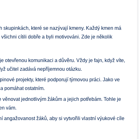
ch skupinkách, které se nazývají kmeny. Každý kmen má
všichni cítili dobře a byli motivováni. Zde je několik
e otevřenou komunikaci a důvěru. Vždy je fajn, když víte,
dyž učitel zadává nepříjemnou otázku.
nové projekty, které podporují týmovou práci. Jako ve
 a pomáhat ostatním.
e věnovat jednotlivým žákům a jejich potřebám. Tohle je
jen vám.
angažovanost žáků, aby si vytvořili vlastní výukové cíle