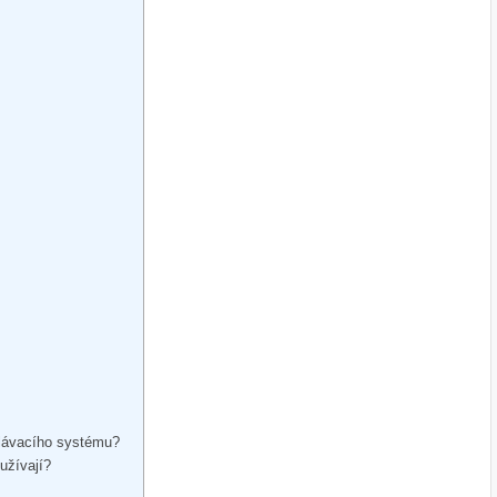
dělávacího systému?
užívají?