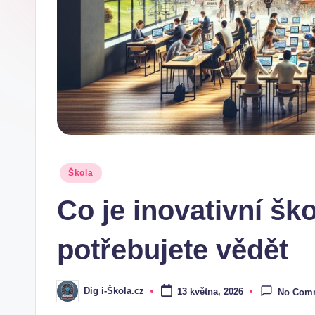
.
c
z
Posted
Škola
in
Co je inovativní ško
potřebujete vědět
Dig i-Škola.cz
13 května, 2026
No Com
Posted
by