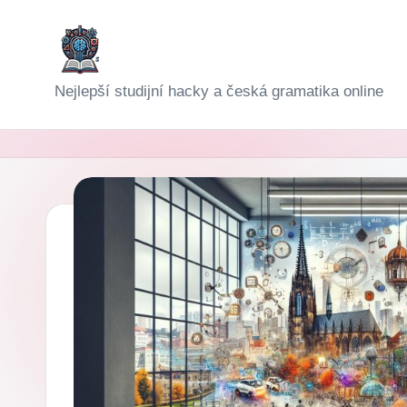
Skip
to
D
Nejlepší studijní hacky a česká gramatika online
content
i
g
i-
Š
k
o
l
a