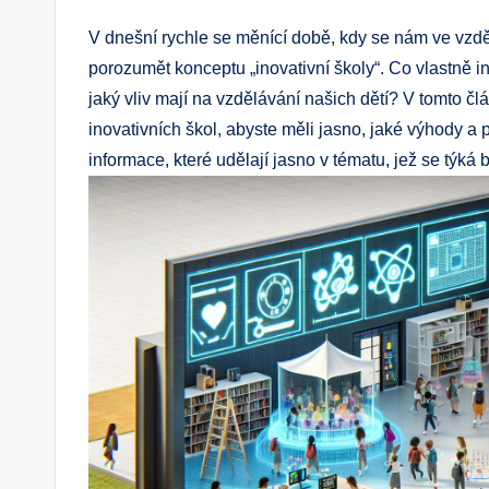
V dnešní rychle se měnící době, kdy se nám ve vzděl
porozumět konceptu „inovativní školy“. Co vlastně in
jaký vliv mají na vzdělávání našich dětí? V tomto č
inovativních škol, abyste měli jasno, jaké výhody a p
informace, které udělají jasno v tématu, jež se týk