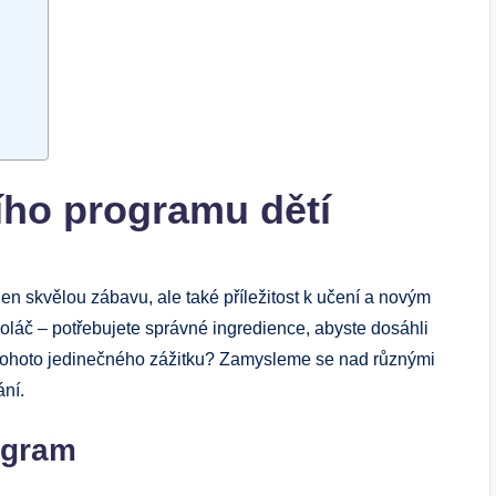
ího programu dětí
n skvělou zábavu, ale také příležitost k učení a novým
koláč – potřebujete správné ingredience, abyste dosáhli
tohoto jedinečného zážitku? Zamysleme se nad různými
ání.
ogram