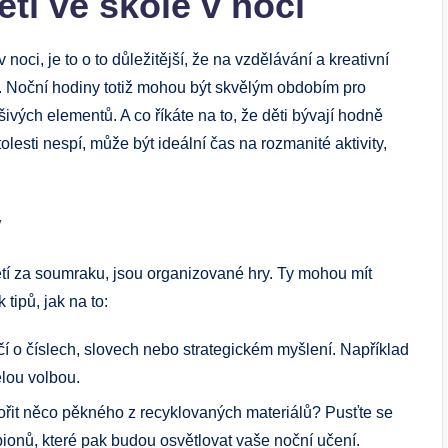
ětí ve škole v noci
 noci, je to o to důležitější, že na vzdělávání a kreativní
ů. Noční hodiny totiž mohou být skvělým obdobím pro
šivých elementů. A co říkáte na to, že děti bývají hodně
lesti nespí, může být ideální čas na rozmanité aktivity,
y
ětí za soumraku, jsou organizované hry. Ty mohou mít
tipů, jak na to:
čí o číslech, slovech nebo strategickém myšlení. Například
ělou volbou.
ořit něco pěkného z recyklovaných materiálů? Pusťte se
pionů, které pak budou osvětlovat vaše noční učení.