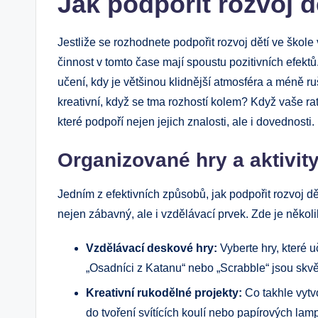
Jak podpořit rozvoj d
Jestliže se rozhodnete podpořit rozvoj dětí ve škole v
činnost v tomto čase mají spoustu pozitivních efekt
učení, kdy je většinou klidnější atmosféra a méně ru
kreativní, když se tma rozhostí kolem? Když vaše rato
které podpoří nejen jejich znalosti, ale i dovednosti.
Organizované hry a aktivit
Jedním z efektivních způsobů, jak podpořit rozvoj d
nejen zábavný, ale i vzdělávací prvek. Zde je několik 
Vzdělávací deskové hry:
Vyberte hry, které u
„Osadníci z Katanu“ nebo „Scrabble“ jsou skv
Kreativní rukodělné projekty:
Co takhle vytv
do tvoření svítících koulí nebo papírových lam