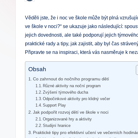
by
.
Věděli jste, že i noc ve škole může být plná vzrušuj
c
ve škole v noci?“ se ukazuje jako následující: spous
z
jejich dovednosti, ale také podporují jejich týmovéh
praktické rady a tipy, jak zajistit, aby byl čas strá
Připravte se na inspiraci, která vás nasměruje k n
Obsah
Co zahrnout do nočního programu dětí
Různé aktivity na noční program
Zvýšení týmového ducha
Odpočinkové aktivity pro klidný večer
Support Play
Jak podpořit rozvoj dětí ve škole v noci
Organizované hry a aktivity
Studijní hranice
Praktické tipy pro efektivní učení ve večerních hodiná