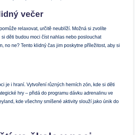
lidný večer
omůže relaxovat, určitě neublíží. Možná si zvolíte
e si děti budou moci číst nahlas nebo poslouchat
no ne? Tento klidný čas jim poskytne příležitost, aby si
je i hraní. Vytvoření různých herních zón, kde si děti
ategické hry – přidá do programu dávku adrenalinu ve
yland, kde všechny smíšené aktivity slouží jako únik do