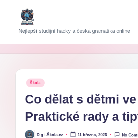
Skip
to
D
Nejlepší studijní hacky a česká gramatika online
content
i
g
i-
Š
Posted
Škola
in
k
Co dělat s dětmi ve
o
Praktické rady a ti
l
a
Dig i-Škola.cz
11 března, 2026
No Com
Posted