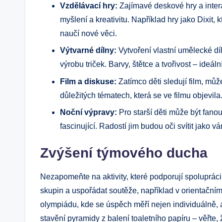
Vzdělávací hry:
Zajímavé deskové hry a interak
myšlení a kreativitu. Například hry jako Dixit, k
naučí nové věci.
Výtvarné dílny:
Vytvoření vlastní umělecké dí
výrobu triček. Barvy, štětce a tvořivost – ideá
Film a diskuse:
Zatímco děti sledují film, můž
důležitých tématech, která se ve filmu objevila. 
Noční výpravy:
Pro starší děti může být fano
fascinující. Radostí jim budou oči svítit jako 
Zvýšení týmového ducha
Nezapomeňte na aktivity, které podporují spolupráci
skupin a uspořádat soutěže, například v orientačn
olympiádu, kde se úspěch měří nejen individuálně, 
stavění pyramidy z balení toaletního papíru – věřte,