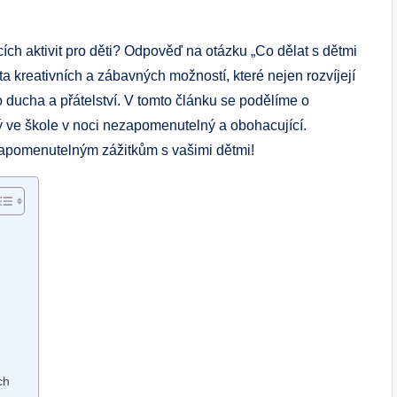
ících aktivit pro děti? Odpověď na otázku „Co dělat s dětmi
ta kreativních a zábavných možností, které nejen rozvíjejí
o ducha a přátelství. V tomto článku se podělíme o
vený ve škole v noci nezapomenutelný a obohacující.
ezapomenutelným zážitkům s vašimi dětmi!
ch