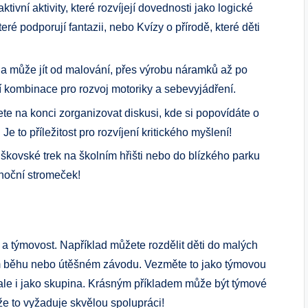
tivní aktivity, které rozvíjejí dovednosti jako logické
teré podporují fantazii, nebo Kvízy o přírodě, které děti
la může jít od malování, přes výrobu náramků až po
lní kombinace pro rozvoj motoriky a sebevyjádření.
ete na konci zorganizovat diskusi, kde si popovídáte o
Je to příležitost pro rozvíjení kritického myšlení!
uškovské trek na školním hřišti nebo do blízkého parku
vánoční stromeček!
 a týmovost. Například můžete rozdělit děti do malých
ím běhu nebo útěšném závodu. Vezměte to jako týmovou
ale i jako skupina. Krásným příkladem může být týmové
 že to vyžaduje skvělou spolupráci!