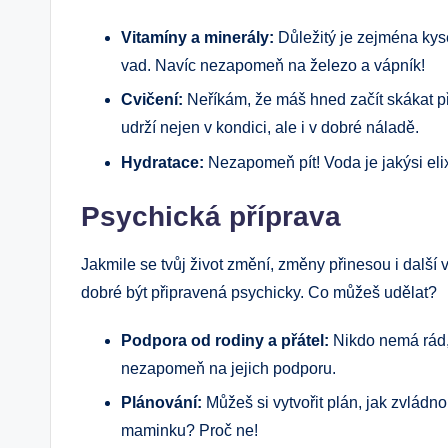
Vitamíny a minerály:
Důležitý je zejména kyse
vad. Navíc nezapomeň na železo a vápník!
Cvičení:
Neříkám, že máš hned začít skákat p
udrží nejen v kondici, ale i v dobré náladě.
Hydratace:
Nezapomeň pít! Voda je jakýsi elix
Psychická příprava
Jakmile se tvůj život změní, změny přinesou i další
dobré být připravená psychicky. Co můžeš udělat?
Podpora od rodiny a přátel:
Nikdo nemá rád, 
nezapomeň na jejich podporu.
Plánování:
Můžeš si vytvořit plán, jak zvládno
maminku? Proč ne!