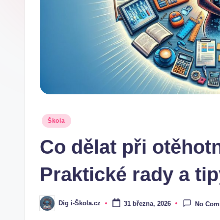
.
c
z
Posted
Škola
in
Co dělat při otěhot
Praktické rady a ti
Dig i-Škola.cz
31 března, 2026
No Com
Posted
by