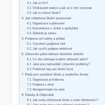
Jak to říct?
Očekávané reakce a jak se s nimi vyrovnat
Jak to ovlivní školu?
Jak zvládnout školní povinnosti
Organizace a plánování
Komunikace s učiteli a spolužáky
Důležité je zdraví
Podpora od rodiny a přátel
Vytvoření podpůrné sítě
Jak využít podporu efektivně
Zdravotní péče během školního období
Co vše zahrnuje kvalitní zdravotní péče?
Jaké jsou nejčastější zdravotní problémy?
Praktické tipy pro školní život
Rady pro vyvážení školy a osobního života
Organizace je královna
Podpora z okolí
Nezapomínejte na sebe
Otázky & Odpovědi
Jak mohu informovat školu o svém těhotenství?
Jaké mám práva jako těhotná studentka?