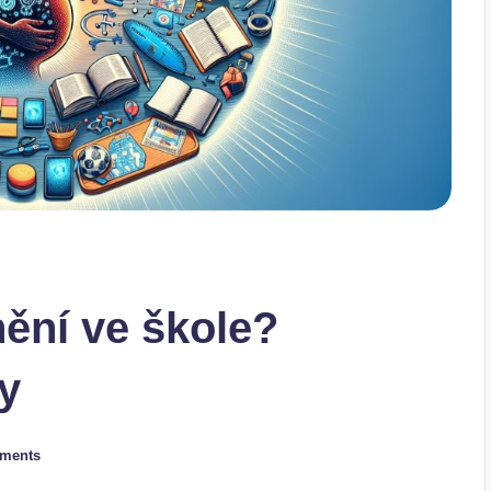
nění ve škole?
py
ments