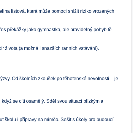
lina listová, která může pomoci snížit riziko vrozených
řes překážky jako gymnastka, ale pravidelný pohyb tě
ír života (a možná i snazších ranních vstávání).
 výzvy. Od školních zkoušek po těhotenské nevolnosti – je
když se cítí osamělý. Sděl svou situaci blízkým a
ut školu i přípravy na mimčo. Sešit s úkoly pro budoucí