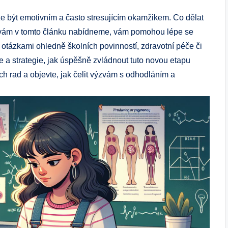
že být emotivním a často stresujícím okamžikem. Co dělat
eré vám v tomto článku nabídneme, vám pomohou lépe se
 s otázkami ohledně školních povinností, zdravotní péče či
 a strategie, jak úspěšně zvládnout tuto novou etapu
ch rad a objevte, jak čelit výzvám s odhodláním a