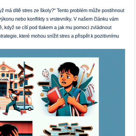
yž má dítě stres ze školy?“ Tento problém může postihnout
z výkonu nebo konflikty s vrstevníky. V našem článku vám
tě, když se cítí pod tlakem a jak mu pomoci zvládnout
ategie, které mohou snížit stres a přispět k pozitivnímu