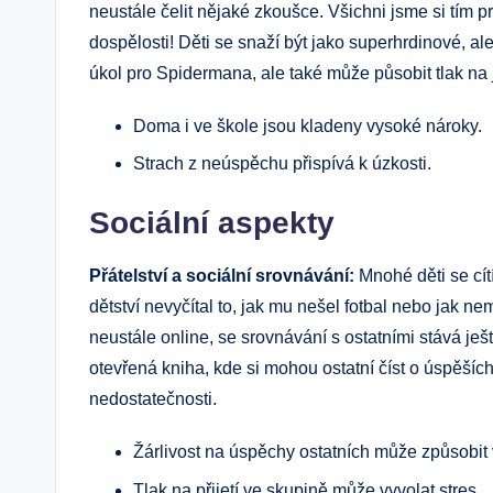
neustále čelit nějaké zkoušce. Všichni jsme si tím 
dospělosti! Děti se snaží být jako superhrdinové, al
úkol pro Spidermana, ale také může působit tlak na 
Doma i ve škole jsou kladeny vysoké nároky.
Strach z neúspěchu přispívá k úzkosti.
Sociální aspekty
Přátelství a sociální srovnávání:
Mnohé děti se cít
dětství nevyčítal to, jak mu nešel fotbal nebo jak n
neustále online, se srovnávání s ostatními stává ješt
otevřená kniha, kde si mohou ostatní číst o úspěší
nedostatečnosti.
Žárlivost na úspěchy ostatních může způsobit vn
Tlak na přijetí ve skupině může vyvolat stres.