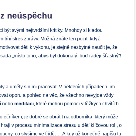
 z neúspěchu
ci být svými nejtvrdšími kritiky. Mnohdy si kladou
itřní stres zprávy. Možná znáte ten pocit, když
 motivovat děti k výkonu, je stejně nezbytné naučit je, že
ada „místo toho, abys byl dokonalý, buď raději šťastný“!
ity a uměly s nimi pracovat. V některých případech jim
tovat oporu a pohled na věc, že všechno nevyjde vždy
í
nebo
meditaci
, které mohou pomoci v těžkých chvílích.
olečníkem, je dobré se obrátit na odborníka, který může
rají v procesu minimalizace stresu u dětí klíčovou roli, o
oucny, co slyšíme ve třídě… „A kdy už konečně napíšu tu