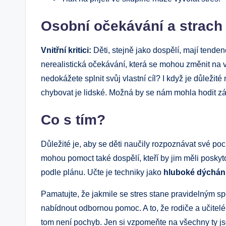
Osobní očekávání a strach
Vnitřní kritici:
Děti, stejně jako dospělí, mají tenden
nerealistická očekávání, která se mohou změnit na vn
nedokážete splnit svůj vlastní cíl? I když je důležité
chybovat je lidské. Možná by se nám mohla hodit zás
Co s tím?
Důležité je, aby se děti naučily rozpoznávat své poc
mohou pomoct také dospělí, kteří by jim měli posky
podle plánu. Učte je techniky jako
hluboké dýchán
Pamatujte, že jakmile se stres stane pravidelným sp
nabídnout odbornou pomoc. A to, že rodiče a učitelé h
tom není pochyb. Jen si vzpomeňte na všechny ty js