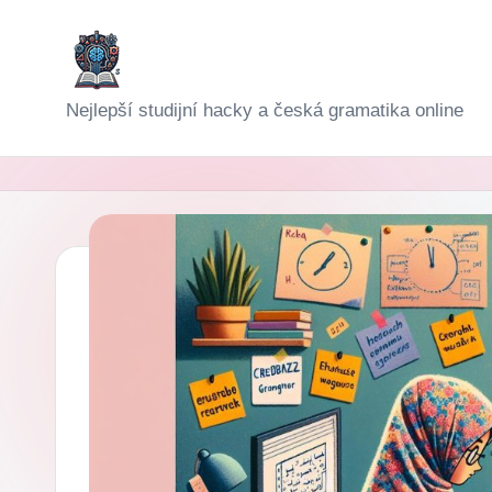
Skip
to
D
Nejlepší studijní hacky a česká gramatika online
content
i
g
i-
Š
k
o
l
a