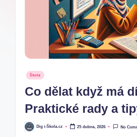
.
c
z
Posted
Škola
in
Co dělat když má dí
Praktické rady a ti
Dig i-Škola.cz
25 dubna, 2026
No Com
Posted
by