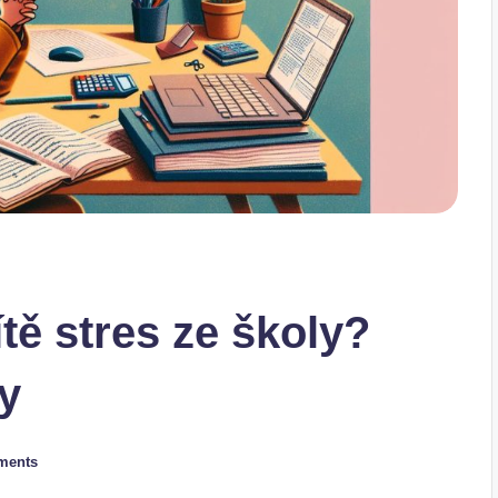
tě stres ze školy?
py
ments