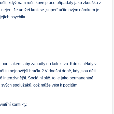
prošli, když nám ročníkové práce připadaly jako zkouška z
e nejen, že udržet krok se „super“ učitelovým nárokem je
jejich psychiku.
í pod tlakem, aby zapadly do kolektivu. Kdo si někdy v
eměl tu nejnovější hračku? V dnešní době, kdy jsou děti
ě intenzivnější. Sociální sítě, to je jako permanentně
ch svých spolužáků, což může vést k pocitům
itřní konflikty.